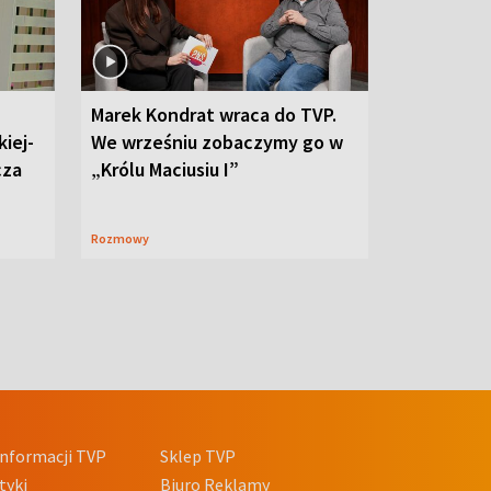
Marek Kondrat wraca do TVP.
iej-
We wrześniu zobaczymy go w
cza
„Królu Maciusiu I”
Rozmowy
nformacji TVP
Sklep TVP
tyki
Biuro Reklamy