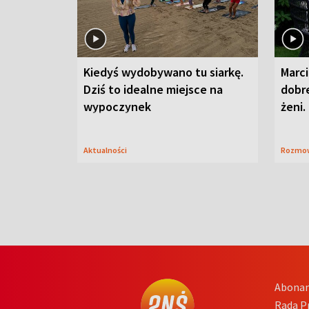
Kiedyś wydobywano tu siarkę.
Marci
Dziś to idealne miejsce na
dobre
wypoczynek
żeni.
Aktualności
Rozmo
Abona
Rada 