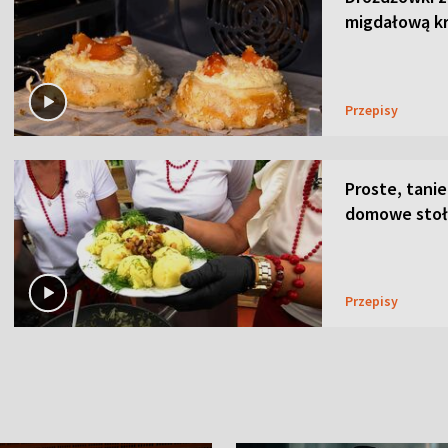
migdałową k
Przepisy
Proste, tanie
domowe stoł
Przepisy