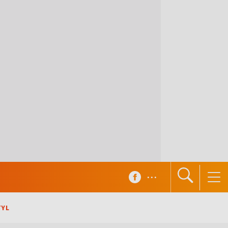
...
TYL