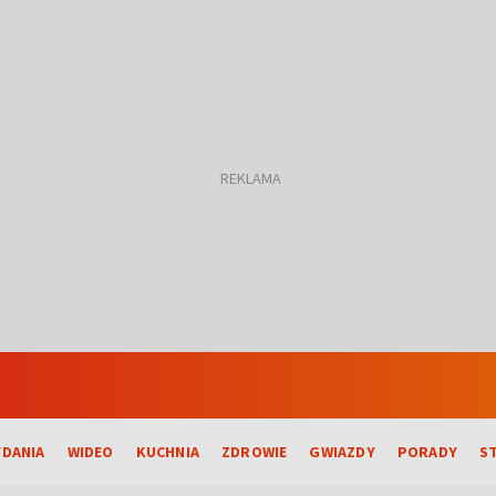
DANIA
WIDEO
KUCHNIA
ZDROWIE
GWIAZDY
PORADY
S