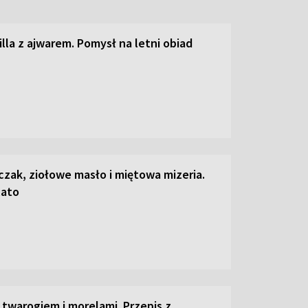
lla z ajwarem. Pomysł na letni obiad
czak, ziołowe masło i miętowa mizeria.
lato
 twarogiem i morelami. Przepis z