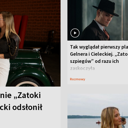
Tak wyglądał pierwszy pl
Gelnera i Cieleckiej. „Zat
szpiegów” od razu ich
zaskoczyła
Rozmowy
anie „Zatoki
cki odsłonił