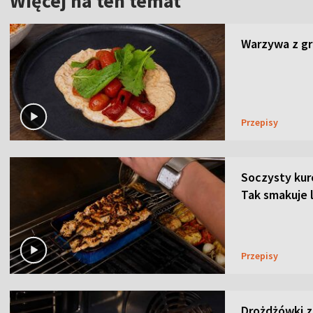
Więcej na ten temat
Warzywa z gri
Przepisy
Soczysty kur
Tak smakuje 
Przepisy
Drożdżówki z