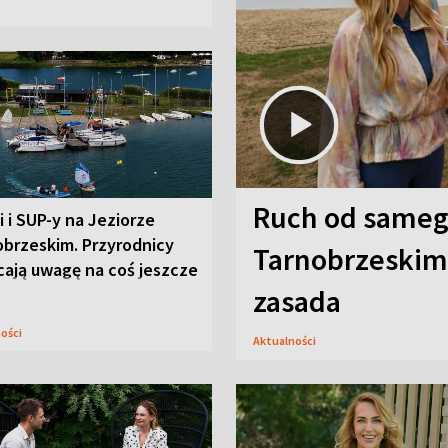
Ruch od sameg
i i SUP-y na Jeziorze
obrzeskim. Przyrodnicy
Tarnobrzeskim,
cają uwagę na coś jeszcze
zasada
ności
Aktualności