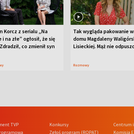
n Korcz z serialu „Na
Tak wygląda pakowanie w
 i na złe” ogłosił, że się
domu Magdaleny Waligórsk
 Zdradził, co zmienił syn
Lisieckiej. Mąż nie odpusz
wy
Rozmowy
ment TVP
Konkursy
Centrum i
Programowa
Zgłoś program (ROPAT)
Komisja E