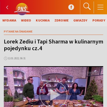
WYDANIA
WIDEO
KUCHNIA
ZDROWIE
GWIAZDY
PORADY
PYTANIE NA ŚNIADANIE
Lorek Zediu i Tapi Sharma w kulinarnym
pojedynku cz.4
12.01.2022, 06:31