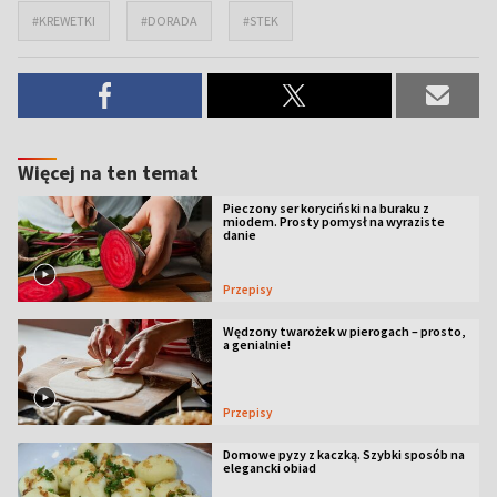
#KREWETKI
#DORADA
#STEK
Więcej na ten temat
Pieczony ser koryciński na buraku z
miodem. Prosty pomysł na wyraziste
danie
Przepisy
Wędzony twarożek w pierogach – prosto,
a genialnie!
Przepisy
Domowe pyzy z kaczką. Szybki sposób na
elegancki obiad