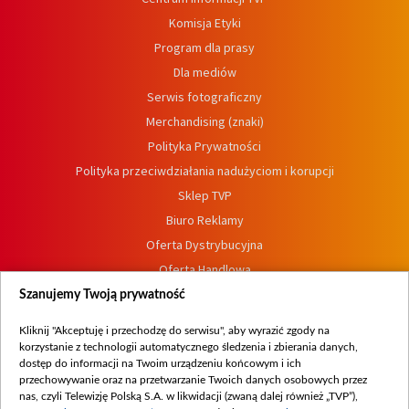
Komisja Etyki
Program dla prasy
Dla mediów
Serwis fotograficzny
Merchandising (znaki)
Polityka Prywatności
Polityka przeciwdziałania nadużyciom i korupcji
Sklep TVP
Biuro Reklamy
Oferta Dystrybucyjna
Oferta Handlowa
Dostępność
Szanujemy Twoją prywatność
Moje zgody
Kliknij "Akceptuję i przechodzę do serwisu", aby wyrazić zgody na
Procedura zgłoszeń wewnętrznych
korzystanie z technologii automatycznego śledzenia i zbierania danych,
dostęp do informacji na Twoim urządzeniu końcowym i ich
przechowywanie oraz na przetwarzanie Twoich danych osobowych przez
nas, czyli Telewizję Polską S.A. w likwidacji (zwaną dalej również „TVP”),