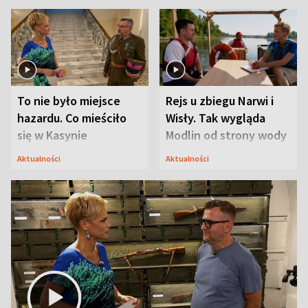
To nie było miejsce
Rejs u zbiegu Narwi i
hazardu. Co mieściło
Wisły. Tak wygląda
się w Kasynie
Modlin od strony wody
Oficerskim?
Aktualności
Aktualności