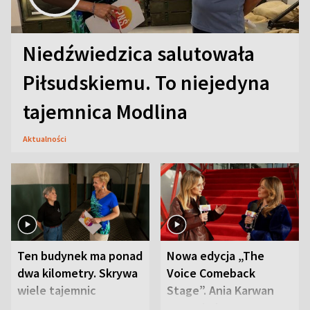
Niedźwiedzica salutowała
Piłsudskiemu. To niejedyna
tajemnica Modlina
Aktualności
Ten budynek ma ponad
Nowa edycja „The
dwa kilometry. Skrywa
Voice Comeback
wiele tajemnic
Stage”. Ania Karwan
zapowiada