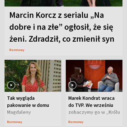
Marcin Korcz z serialu „Na
dobre i na złe” ogłosił, że się
żeni. Zdradził, co zmienił syn
Rozmowy
Tak wygląda
Marek Kondrat wraca
pakowanie w domu
do TVP. We wrześniu
Magdaleny
zobaczymy go w „Królu
Waligórskiej-Lisieckiej.
Maciusiu I”
Rozmowy
Rozmowy
Mąż nie odpuszcza