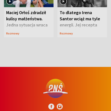
Maciej Orłoś zdradził
To dlatego Irena
kulisy małżeństwa.
Santor wciąż ma tyle
Jedna sytuacja wraca
energii. Jej recepta
jak bumerang
jest zaskakująco
Rozmowy
Rozmowy
prosta