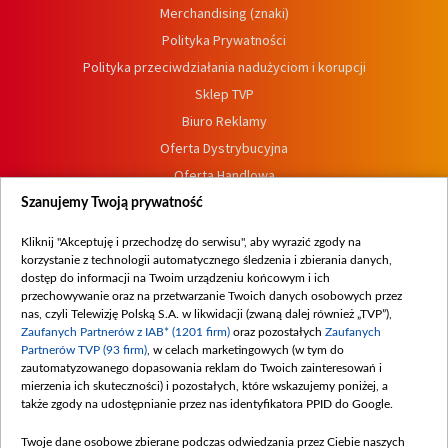
Merchandising (znaki)
Polityka Prywatności
Polityka przeciwdziałania nadużyciom i korupcji
Sklep TVP
Biuro Reklamy
Oferta Dystrybucyjna
Oferta Handlowa
Dostępność
Szanujemy Twoją prywatność
Moje zgody
Kliknij "Akceptuję i przechodzę do serwisu", aby wyrazić zgody na
Procedura zgłoszeń wewnętrznych
korzystanie z technologii automatycznego śledzenia i zbierania danych,
dostęp do informacji na Twoim urządzeniu końcowym i ich
przechowywanie oraz na przetwarzanie Twoich danych osobowych przez
nas, czyli Telewizję Polską S.A. w likwidacji (zwaną dalej również „TVP”),
Zaufanych Partnerów z IAB* (1201 firm)
oraz pozostałych
Zaufanych
Partnerów TVP (93 firm)
, w celach marketingowych (w tym do
zautomatyzowanego dopasowania reklam do Twoich zainteresowań i
mierzenia ich skuteczności) i pozostałych, które wskazujemy poniżej, a
także zgody na udostępnianie przez nas identyfikatora PPID do Google.
Twoje dane osobowe zbierane podczas odwiedzania przez Ciebie naszych