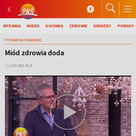
WYDANIA
WIDEO
KUCHNIA
ZDROWIE
GWIAZDY
PORADY
PYTANIE NA ŚNIADANIE
Miód zdrowia doda
12.01.2022, 06:31