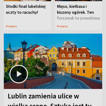
Słodki finał lubelskiej
Mięso, kiełbasa i
uczty to racuchy!
kiszony ogórek. Ten
forszmak to prawdziwa
uczta
Przepisy
Przepisy
Lublin zamienia ulice w
wielką scenę. Sztuka jest tu