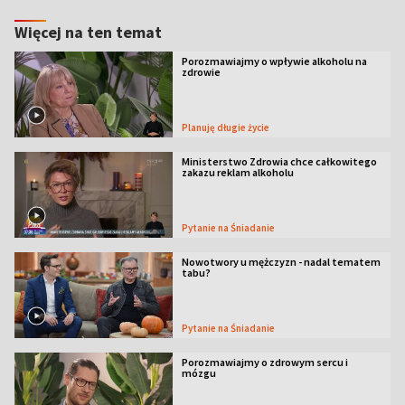
Więcej na ten temat
Porozmawiajmy o wpływie alkoholu na
zdrowie
Planuję długie życie
Ministerstwo Zdrowia chce całkowitego
zakazu reklam alkoholu
Pytanie na Śniadanie
Nowotwory u mężczyzn - nadal tematem
tabu?
Pytanie na Śniadanie
Porozmawiajmy o zdrowym sercu i
mózgu