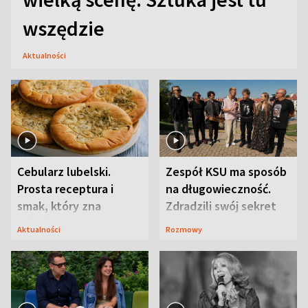
wszędzie
Aktualności
Cebularz lubelski.
Zespół KSU ma sposób
Prosta receptura i
na długowieczność.
smak, który zna
Zdradzili swój sekret
Lubelszczyzna
Aktualności
Rozmowy