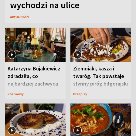
wychodzi na ulice
Aktualności
Katarzyna Bujakiewicz
Ziemniaki, kasza i
zdradziła, co
twaróg. Tak powstaje
najbardziej zachwyca
słynny piróg biłgorajski
ją w Lublinie
Rozmowy
Przepisy