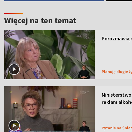
Więcej na ten temat
Porozmawiajm
Planuję długie ż
Ministerstwo
reklam alkoh
Pytanie na Śnia