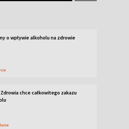
y o wpływie alkoholu na zdrowie
ycie
 Zdrowia chce całkowitego zakazu
olu
danie