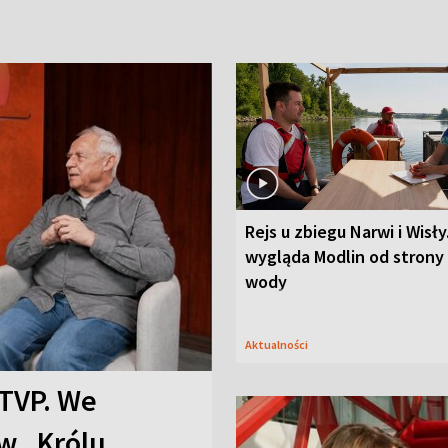
Rejs u zbiegu Narwi i Wisły
wygląda Modlin od strony
wody
Aktualności
TVP. We
w „Królu