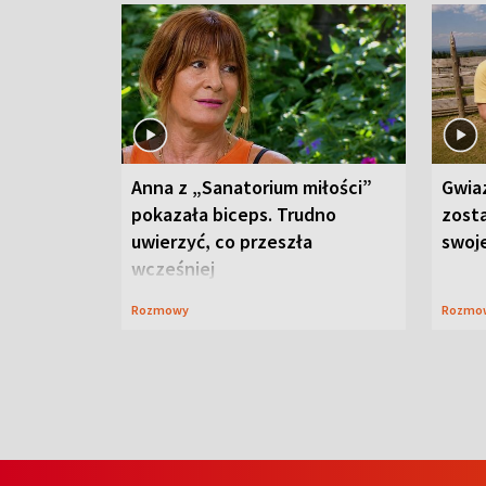
Anna z „Sanatorium miłości”
Gwia
pokazała biceps. Trudno
zost
uwierzyć, co przeszła
swoj
wcześniej
Rozmowy
Rozmo