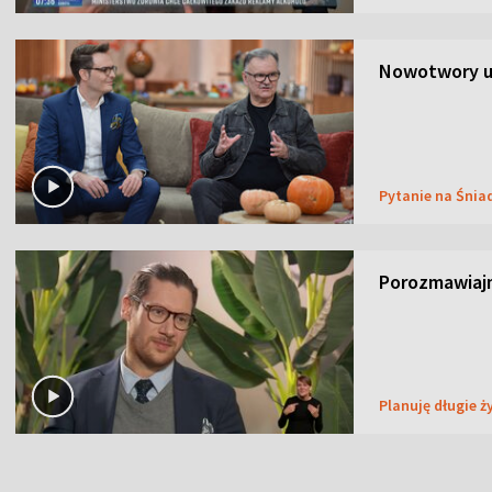
Nowotwory u
Pytanie na Śnia
Porozmawiaj
Planuję długie ż