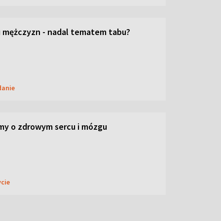
 mężczyzn - nadal tematem tabu?
danie
my o zdrowym sercu i mózgu
ycie