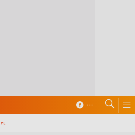
...
TYL