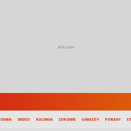
DANIA
WIDEO
KUCHNIA
ZDROWIE
GWIAZDY
PORADY
S