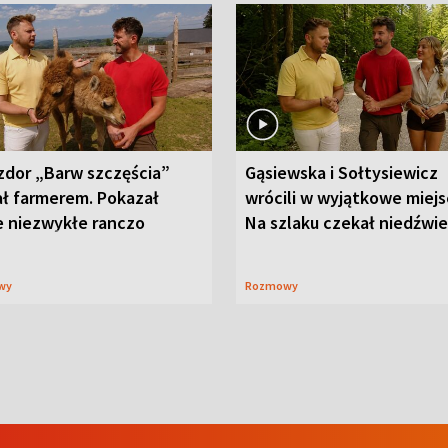
zdor „Barw szczęścia”
Gąsiewska i Sołtysiewicz
ał farmerem. Pokazał
wrócili w wyjątkowe miejs
e niezwykłe ranczo
Na szlaku czekał niedźwi
wy
Rozmowy