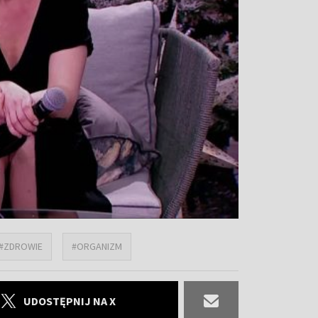
#ZDROWIE
#ORGANIZM
UDOSTĘPNIJ NA X