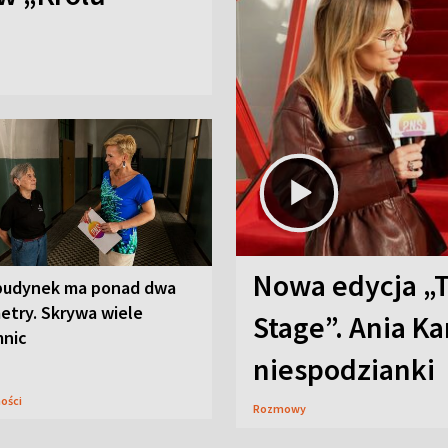
Nowa edycja „
budynek ma ponad dwa
etry. Skrywa wiele
Stage”. Ania K
mnic
niespodzianki
ności
Rozmowy