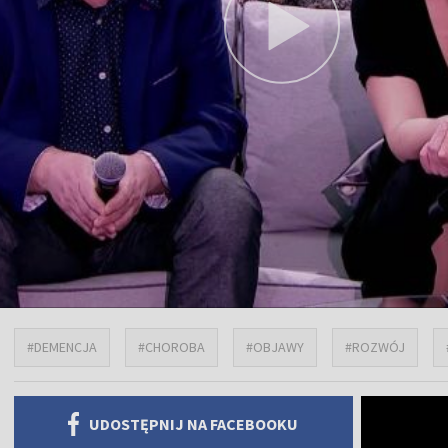
#DEMENCJA
#CHOROBA
#OBJAWY
#ROZWÓJ
UDOSTĘPNIJ NA FACEBOOKU