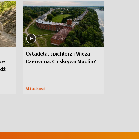
Cytadela, spichlerz i Wieża
ce.
Czerwona. Co skrywa Modlin?
edź
Aktualności