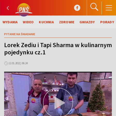
WYDANIA
WIDEO
KUCHNIA
ZDROWIE
GWIAZDY
PORADY
PYTANIE NA ŚNIADANIE
Lorek Zediu i Tapi Sharma w kulinarnym
pojedynku cz.1
12.01.2022, 06:24