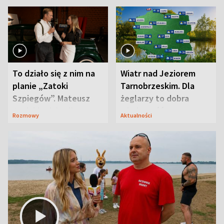
To działo się z nim na
Wiatr nad Jeziorem
planie „Zatoki
Tarnobrzeskim. Dla
Szpiegów”. Mateusz
żeglarzy to dobra
Janicki odsłonił
wiadomość
Rozmowy
Aktualności
aktorski sekret