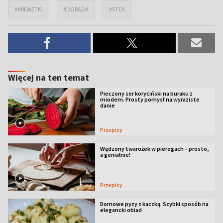
#KREWETKI
#DORADA
#STEK
Więcej na ten temat
Pieczony ser koryciński na buraku z
miodem. Prosty pomysł na wyraziste
danie
Przepisy
Wędzony twarożek w pierogach – prosto,
a genialnie!
Przepisy
Domowe pyzy z kaczką. Szybki sposób na
elegancki obiad