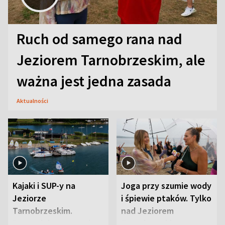
Ruch od samego rana nad
Jeziorem Tarnobrzeskim, ale
ważna jest jedna zasada
Aktualności
Kajaki i SUP-y na
Joga przy szumie wody
Jeziorze
i śpiewie ptaków. Tylko
Tarnobrzeskim.
nad Jeziorem
Przyrodnicy zwracają
Tarnobrzeskim