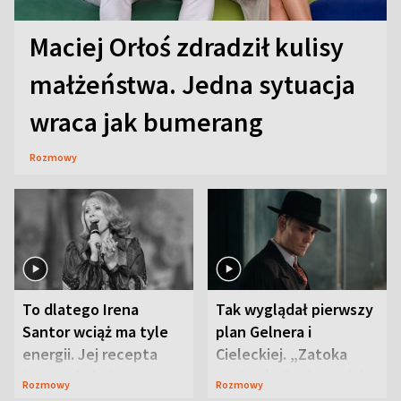
Maciej Orłoś zdradził kulisy
małżeństwa. Jedna sytuacja
wraca jak bumerang
Rozmowy
To dlatego Irena
Tak wyglądał pierwszy
Santor wciąż ma tyle
plan Gelnera i
energii. Jej recepta
Cieleckiej. „Zatoka
jest zaskakująco
szpiegów” od razu ich
Rozmowy
Rozmowy
prosta
zaskoczyła