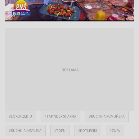
#LOREK ZEDIU
#TAPINDER SHARMA
#KUCHNIA RUMUŃSKA
#KUCHNIA INDYJSKA
#TOFU
#KOTLECIKI
#ZUPA