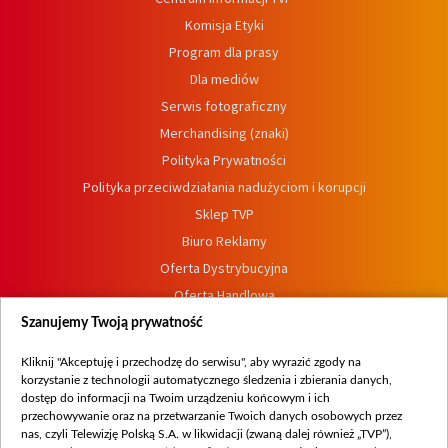
Komisja Etyki
Program dla prasy
Dla mediów
Serwis fotograficzny
Merchandising (znaki)
Polityka Prywatności
Polityka przeciwdziałania nadużyciom i korupcji
Sklep TVP
Biuro Reklamy
Oferta Dystrybucyjna
Oferta Handlowa
Dostępność
Szanujemy Twoją prywatność
Moje zgody
Kliknij "Akceptuję i przechodzę do serwisu", aby wyrazić zgody na
Procedura zgłoszeń wewnętrznych
korzystanie z technologii automatycznego śledzenia i zbierania danych,
dostęp do informacji na Twoim urządzeniu końcowym i ich
przechowywanie oraz na przetwarzanie Twoich danych osobowych przez
nas, czyli Telewizję Polską S.A. w likwidacji (zwaną dalej również „TVP”),