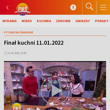
WYDANIA
WIDEO
KUCHNIA
ZDROWIE
GWIAZDY
PORADY
PYTANIE NA ŚNIADANIE
Finał kuchni 11.01.2022
11.01.2022, 10:44