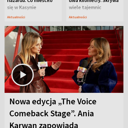
hazardu. Co mieściło
dwa kilometry. Skrywa
się w Kasynie
wiele tajemnic
Oficerskim?
Aktualności
Aktualności
Nowa edycja „The Voice
Comeback Stage”. Ania
Karwan zapowiada