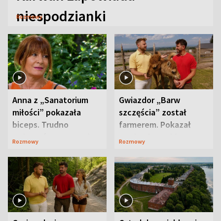
niespodzianki
Rozmowy
Anna z „Sanatorium
Gwiazdor „Barw
miłości” pokazała
szczęścia” został
biceps. Trudno
farmerem. Pokazał
uwierzyć, co przeszła
swoje niezwykłe
Rozmowy
Rozmowy
wcześniej
ranczo