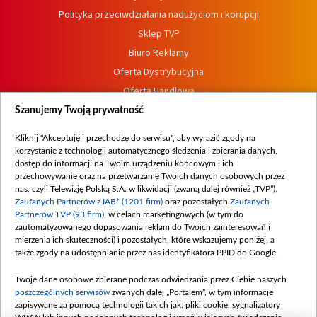
Polityka przeciwdziałania nadużyciom i korupcji
Sklep TVP
Biuro Reklamy
Oferta Dystrybucyjna
Oferta Handlowa
Dostępność
Szanujemy Twoją prywatność
Moje zgody
Kliknij "Akceptuję i przechodzę do serwisu", aby wyrazić zgody na
Procedura zgłoszeń wewnętrznych
korzystanie z technologii automatycznego śledzenia i zbierania danych,
dostęp do informacji na Twoim urządzeniu końcowym i ich
przechowywanie oraz na przetwarzanie Twoich danych osobowych przez
nas, czyli Telewizję Polską S.A. w likwidacji (zwaną dalej również „TVP”),
Zaufanych Partnerów z IAB* (1201 firm)
oraz pozostałych
Zaufanych
Partnerów TVP (93 firm)
, w celach marketingowych (w tym do
zautomatyzowanego dopasowania reklam do Twoich zainteresowań i
mierzenia ich skuteczności) i pozostałych, które wskazujemy poniżej, a
także zgody na udostępnianie przez nas identyfikatora PPID do Google.
Twoje dane osobowe zbierane podczas odwiedzania przez Ciebie naszych
poszczególnych serwisów
zwanych dalej „Portalem”, w tym informacje
zapisywane za pomocą technologii takich jak: pliki cookie, sygnalizatory