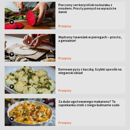
Pieczony ser koryciński na buraku z
miodem. Prosty pomysł na wyraziste
danie
Przepisy
Wędzony twarożek w pierogach – prosto,
a genialnie!
Przepisy
Domowe pyzy z kaczką. Szybki sposób na
elegancki obiad
Przepisy
Za dużo ugotowanego makaronu? Ta
zapiekanka zrobi z niego kulinarne cudo
Przepisy