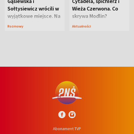
Gąsiewska i
Cytadela, spichlerz i
Sołtysiewicz wrócili w
Wieża Czerwona. Co
wyjątkowe miejsce. Na
skrywa Modlin?
szlaku czekał
Rozmowy
Aktualności
niedźwiedź
Abonament TVP