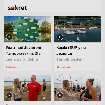
sekret
Rozmowy
Wiatr nad Jeziorem
Kajaki i SUP-y na
Tarnobrzeskim. Dla
Jeziorze
żeglarzy to dobra
Tarnobrzeskim.
wiadomość
Przyrodnicy zwracają
Aktualności
Aktualności
uwagę na coś jeszcze