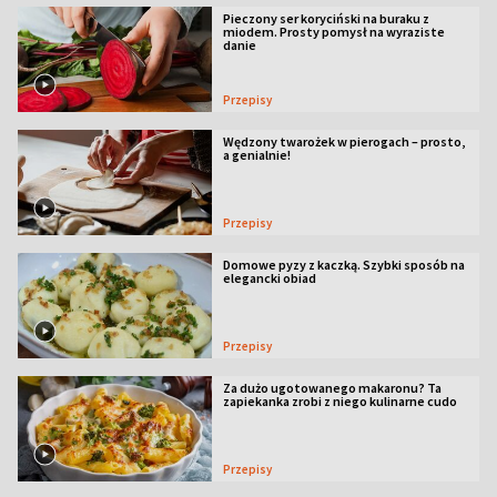
Pieczony ser koryciński na buraku z
miodem. Prosty pomysł na wyraziste
danie
Przepisy
Wędzony twarożek w pierogach – prosto,
a genialnie!
Przepisy
Domowe pyzy z kaczką. Szybki sposób na
elegancki obiad
Przepisy
Za dużo ugotowanego makaronu? Ta
zapiekanka zrobi z niego kulinarne cudo
Przepisy