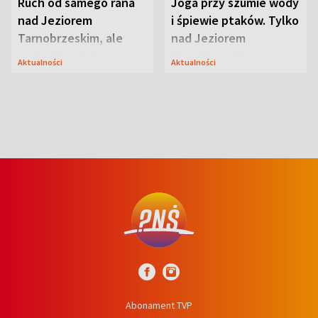
Ruch od samego rana
Joga przy szumie wody
nad Jeziorem
i śpiewie ptaków. Tylko
Tarnobrzeskim, ale
nad Jeziorem
ważna jest jedna
Tarnobrzeskim
Aktualności
Aktualności
zasada
Abonament TVP