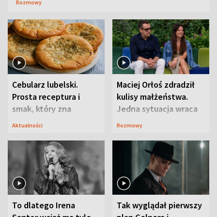
Rozmowy
Cebularz lubelski.
Maciej Orłoś zdradził
Prosta receptura i
kulisy małżeństwa.
smak, który zna
Jedna sytuacja wraca
Lubelszczyzna
jak bumerang
Aktualności
Rozmowy
To dlatego Irena
Tak wyglądał pierwszy