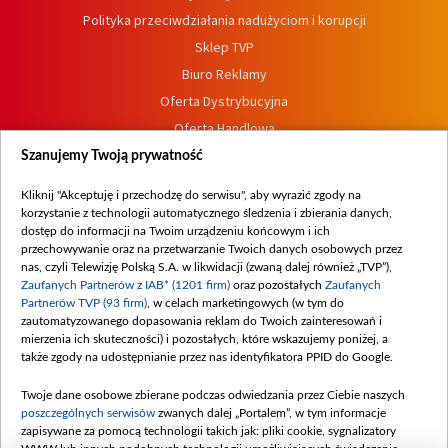
Polityka przeciwdziałania nadużyciom i korupcji
Sklep TVP
Biuro Reklamy
Oferta Dystrybucyjna
Oferta Handlowa
Dostępność
Szanujemy Twoją prywatność
Moje zgody
Kliknij "Akceptuję i przechodzę do serwisu", aby wyrazić zgody na
Procedura zgłoszeń wewnętrznych
korzystanie z technologii automatycznego śledzenia i zbierania danych,
dostęp do informacji na Twoim urządzeniu końcowym i ich
przechowywanie oraz na przetwarzanie Twoich danych osobowych przez
nas, czyli Telewizję Polską S.A. w likwidacji (zwaną dalej również „TVP”),
Zaufanych Partnerów z IAB* (1201 firm)
oraz pozostałych
Zaufanych
Partnerów TVP (93 firm)
, w celach marketingowych (w tym do
zautomatyzowanego dopasowania reklam do Twoich zainteresowań i
mierzenia ich skuteczności) i pozostałych, które wskazujemy poniżej, a
także zgody na udostępnianie przez nas identyfikatora PPID do Google.
Twoje dane osobowe zbierane podczas odwiedzania przez Ciebie naszych
poszczególnych serwisów
zwanych dalej „Portalem”, w tym informacje
zapisywane za pomocą technologii takich jak: pliki cookie, sygnalizatory