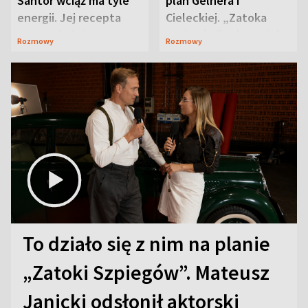
Santor wciąż ma tyle
plan Gelnera i
energii. Jej recepta
Cieleckiej. „Zatoka
jest zaskakująco
szpiegów” od razu ich
Rozmowy
Rozmowy
prosta
zaskoczyła
To działo się z nim na planie
„Zatoki Szpiegów”. Mateusz
Janicki odsłonił aktorski