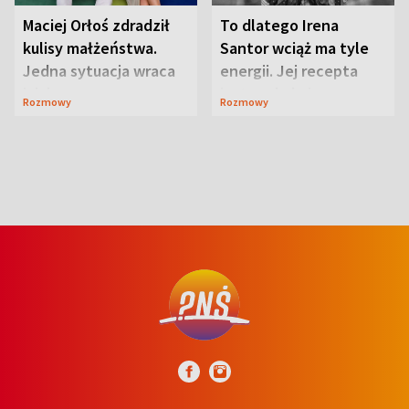
Maciej Orłoś zdradził
To dlatego Irena
kulisy małżeństwa.
Santor wciąż ma tyle
Jedna sytuacja wraca
energii. Jej recepta
jak bumerang
jest zaskakująco
Rozmowy
Rozmowy
prosta