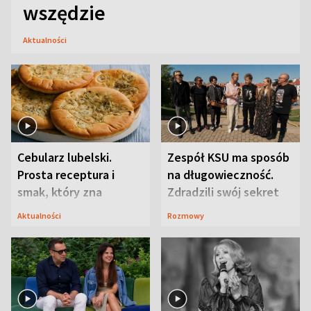
wszędzie
Aktualności
Cebularz lubelski.
Zespół KSU ma sposób
Prosta receptura i
na długowieczność.
smak, który zna
Zdradzili swój sekret
Lubelszczyzna
Aktualności
Rozmowy