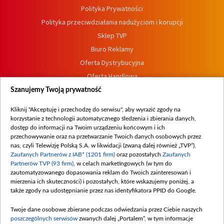
Polityka Prywatności
Polityka przeciwdziałania nadużyciom i korupcji
Sklep TVP
Biuro Reklamy
Oferta Dystrybucyjna
Oferta Handlowa
Dostępność
Szanujemy Twoją prywatność
Moje zgody
Kliknij "Akceptuję i przechodzę do serwisu", aby wyrazić zgody na
Procedura zgłoszeń wewnętrznych
korzystanie z technologii automatycznego śledzenia i zbierania danych,
dostęp do informacji na Twoim urządzeniu końcowym i ich
przechowywanie oraz na przetwarzanie Twoich danych osobowych przez
nas, czyli Telewizję Polską S.A. w likwidacji (zwaną dalej również „TVP”),
Zaufanych Partnerów z IAB* (1201 firm)
oraz pozostałych
Zaufanych
Partnerów TVP (93 firm)
, w celach marketingowych (w tym do
zautomatyzowanego dopasowania reklam do Twoich zainteresowań i
mierzenia ich skuteczności) i pozostałych, które wskazujemy poniżej, a
także zgody na udostępnianie przez nas identyfikatora PPID do Google.
Twoje dane osobowe zbierane podczas odwiedzania przez Ciebie naszych
poszczególnych serwisów
zwanych dalej „Portalem”, w tym informacje