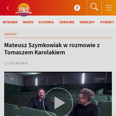
WYDANIA
WIDEO
KUCHNIA
ZDROWIE
GWIAZDY
PORADY
GWIAZDY
Mateusz Szymkowiak w rozmowie z
Tomaszem Karolakiem
11.01.2022, 09:33