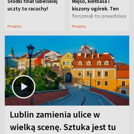
Słodki finał lubelskiej
Mięso, kiełbasa i
uczty to racuchy!
kiszony ogórek. Ten
forszmak to prawdziwa
uczta
Przepisy
Przepisy
Lublin zamienia ulice w
wielką scenę. Sztuka jest tu