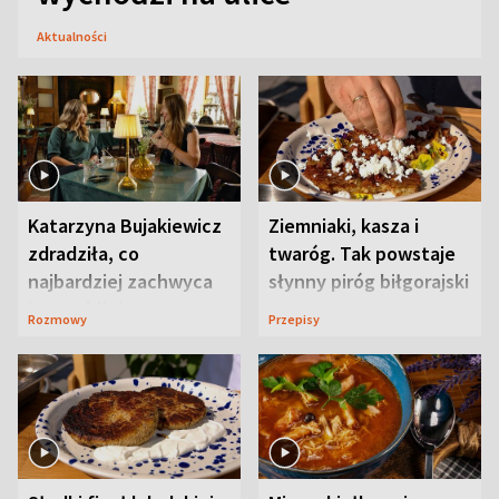
Aktualności
Katarzyna Bujakiewicz
Ziemniaki, kasza i
zdradziła, co
twaróg. Tak powstaje
najbardziej zachwyca
słynny piróg biłgorajski
ją w Lublinie
Rozmowy
Przepisy