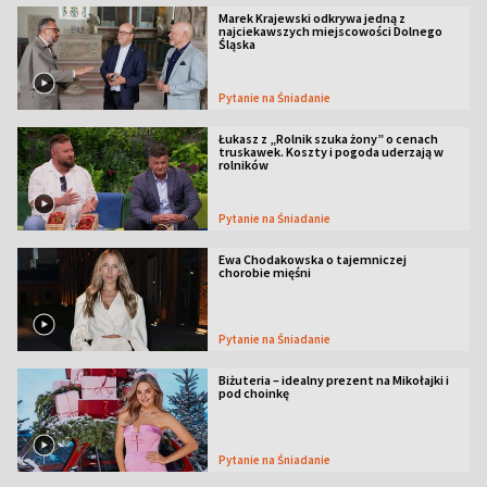
Marek Krajewski odkrywa jedną z
najciekawszych miejscowości Dolnego
Śląska
Pytanie na Śniadanie
Łukasz z „Rolnik szuka żony” o cenach
truskawek. Koszty i pogoda uderzają w
rolników
Pytanie na Śniadanie
Ewa Chodakowska o tajemniczej
chorobie mięśni
Pytanie na Śniadanie
Biżuteria – idealny prezent na Mikołajki i
pod choinkę
Pytanie na Śniadanie