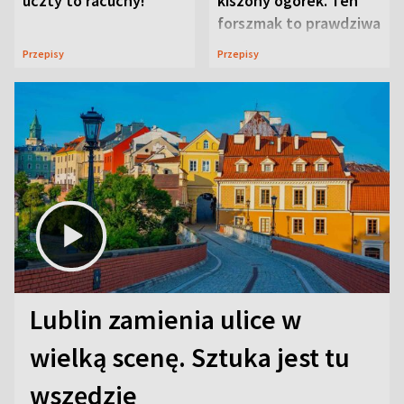
uczty to racuchy!
kiszony ogórek. Ten
forszmak to prawdziwa
uczta
Przepisy
Przepisy
Lublin zamienia ulice w
wielką scenę. Sztuka jest tu
wszędzie