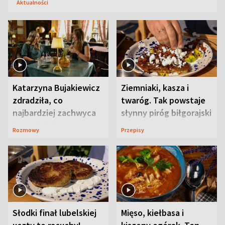
Aktualności
Katarzyna Bujakiewicz
Ziemniaki, kasza i
zdradziła, co
twaróg. Tak powstaje
najbardziej zachwyca
słynny piróg biłgorajski
ją w Lublinie
Rozmowy
Przepisy
Słodki finał lubelskiej
Mięso, kiełbasa i