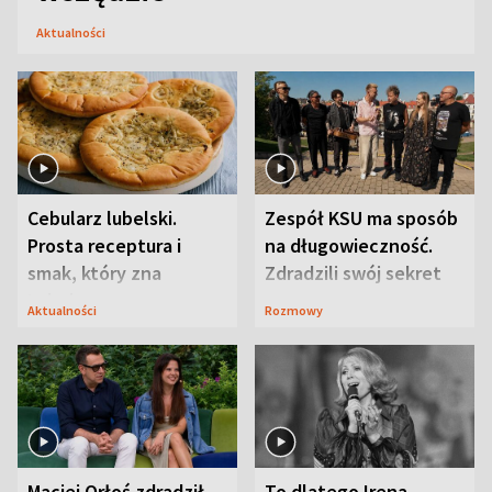
Aktualności
Cebularz lubelski.
Zespół KSU ma sposób
Prosta receptura i
na długowieczność.
smak, który zna
Zdradzili swój sekret
Lubelszczyzna
Aktualności
Rozmowy
Maciej Orłoś zdradził
To dlatego Irena