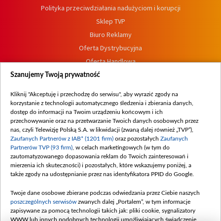
Polityka przeciwdziałania nadużyciom i korupcji
Sklep TVP
Biuro Reklamy
Oferta Dystrybucyjna
Oferta Handlowa
Dostępność
Szanujemy Twoją prywatność
Moje zgody
Kliknij "Akceptuję i przechodzę do serwisu", aby wyrazić zgody na
Procedura zgłoszeń wewnętrznych
korzystanie z technologii automatycznego śledzenia i zbierania danych,
dostęp do informacji na Twoim urządzeniu końcowym i ich
przechowywanie oraz na przetwarzanie Twoich danych osobowych przez
nas, czyli Telewizję Polską S.A. w likwidacji (zwaną dalej również „TVP”),
Zaufanych Partnerów z IAB* (1201 firm)
oraz pozostałych
Zaufanych
Partnerów TVP (93 firm)
, w celach marketingowych (w tym do
zautomatyzowanego dopasowania reklam do Twoich zainteresowań i
mierzenia ich skuteczności) i pozostałych, które wskazujemy poniżej, a
także zgody na udostępnianie przez nas identyfikatora PPID do Google.
Twoje dane osobowe zbierane podczas odwiedzania przez Ciebie naszych
poszczególnych serwisów
zwanych dalej „Portalem”, w tym informacje
zapisywane za pomocą technologii takich jak: pliki cookie, sygnalizatory
WWW lub innych podobnych technologii umożliwiających świadczenie