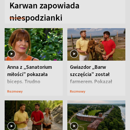
Karwan zapowiada
niespodzianki
Rozmowy
Anna z „Sanatorium
Gwiazdor „Barw
miłości” pokazała
szczęścia” został
biceps. Trudno
farmerem. Pokazał
uwierzyć, co przeszła
swoje niezwykłe
Rozmowy
Rozmowy
wcześniej
ranczo