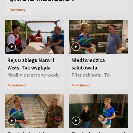
Rozmowy
Rejs u zbiegu Narwi i
Niedźwiedzica
Wisły. Tak wygląda
salutowała
Modlin od strony wody
Piłsudskiemu. To
niejedyna tajemnica
Aktualności
Aktualności
Modlina