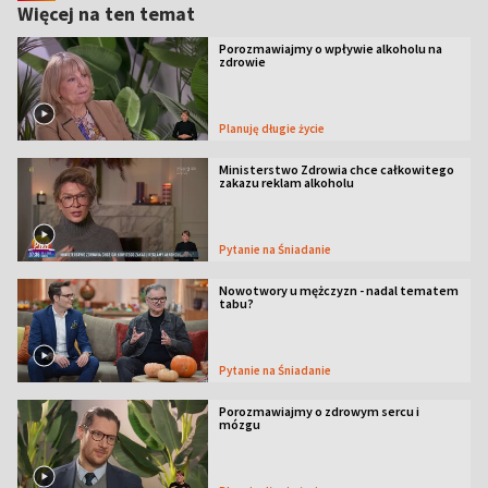
Więcej na ten temat
Porozmawiajmy o wpływie alkoholu na
zdrowie
Planuję długie życie
Ministerstwo Zdrowia chce całkowitego
zakazu reklam alkoholu
Pytanie na Śniadanie
Nowotwory u mężczyzn - nadal tematem
tabu?
Pytanie na Śniadanie
Porozmawiajmy o zdrowym sercu i
mózgu