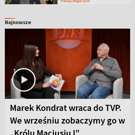
Planuję długie życie
Najnowsze
Marek Kondrat wraca do TVP.
We wrześniu zobaczymy go w
„Królu Maciusiu I”