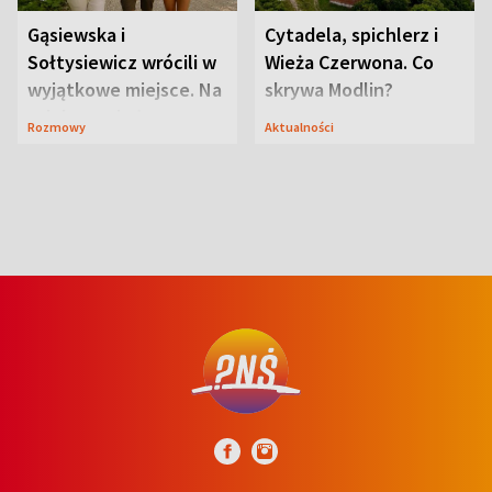
Gąsiewska i
Cytadela, spichlerz i
Sołtysiewicz wrócili w
Wieża Czerwona. Co
wyjątkowe miejsce. Na
skrywa Modlin?
szlaku czekał
Rozmowy
Aktualności
niedźwiedź