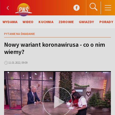
WYDANIA
WIDEO
KUCHNIA
ZDROWIE
GWIAZDY
PORADY
PYTANIE NA ŚNIADANIE
Nowy wariant koronawirusa - co o nim
wiemy?
11.01.2022, 09:09