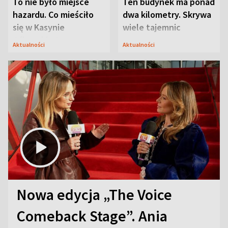
To nie było miejsce
Ten budynek ma ponad
hazardu. Co mieściło
dwa kilometry. Skrywa
się w Kasynie
wiele tajemnic
Oficerskim?
Aktualności
Aktualności
Nowa edycja „The Voice
Comeback Stage”. Ania