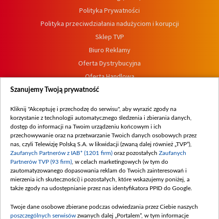
Polityka Prywatności
Polityka przeciwdziałania nadużyciom i korupcji
Sklep TVP
Biuro Reklamy
Oferta Dystrybucyjna
Oferta Handlowa
Dostępność
Szanujemy Twoją prywatność
Moje zgody
Kliknij "Akceptuję i przechodzę do serwisu", aby wyrazić zgody na
Procedura zgłoszeń wewnętrznych
korzystanie z technologii automatycznego śledzenia i zbierania danych,
dostęp do informacji na Twoim urządzeniu końcowym i ich
przechowywanie oraz na przetwarzanie Twoich danych osobowych przez
nas, czyli Telewizję Polską S.A. w likwidacji (zwaną dalej również „TVP”),
Zaufanych Partnerów z IAB* (1201 firm)
oraz pozostałych
Zaufanych
Partnerów TVP (93 firm)
, w celach marketingowych (w tym do
zautomatyzowanego dopasowania reklam do Twoich zainteresowań i
mierzenia ich skuteczności) i pozostałych, które wskazujemy poniżej, a
także zgody na udostępnianie przez nas identyfikatora PPID do Google.
Twoje dane osobowe zbierane podczas odwiedzania przez Ciebie naszych
poszczególnych serwisów
zwanych dalej „Portalem”, w tym informacje