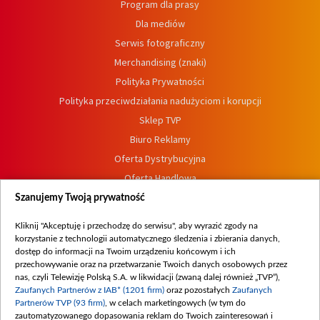
Program dla prasy
Dla mediów
Serwis fotograficzny
Merchandising (znaki)
Polityka Prywatności
Polityka przeciwdziałania nadużyciom i korupcji
Sklep TVP
Biuro Reklamy
Oferta Dystrybucyjna
Oferta Handlowa
Dostępność
Szanujemy Twoją prywatność
Moje zgody
Kliknij "Akceptuję i przechodzę do serwisu", aby wyrazić zgody na
Procedura zgłoszeń wewnętrznych
korzystanie z technologii automatycznego śledzenia i zbierania danych,
dostęp do informacji na Twoim urządzeniu końcowym i ich
przechowywanie oraz na przetwarzanie Twoich danych osobowych przez
nas, czyli Telewizję Polską S.A. w likwidacji (zwaną dalej również „TVP”),
Zaufanych Partnerów z IAB* (1201 firm)
oraz pozostałych
Zaufanych
Partnerów TVP (93 firm)
, w celach marketingowych (w tym do
zautomatyzowanego dopasowania reklam do Twoich zainteresowań i