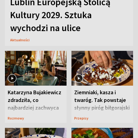
Lublin Europejską Stolicą
Kultury 2029. Sztuka
wychodzi na ulice
Aktualności
Katarzyna Bujakiewicz
Ziemniaki, kasza i
zdradziła, co
twaróg. Tak powstaje
najbardziej zachwyca
słynny piróg biłgorajski
ją w Lublinie
Rozmowy
Przepisy