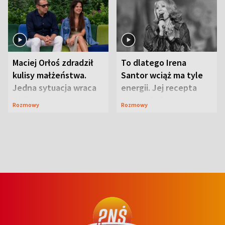
Maciej Orłoś zdradził
To dlatego Irena
kulisy małżeństwa.
Santor wciąż ma tyle
Jedna sytuacja wraca
energii. Jej recepta
jak bumerang
jest zaskakująco
Rozmowy
Rozmowy
prosta