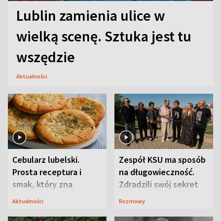
Lublin zamienia ulice w
wielką scenę. Sztuka jest tu
wszędzie
Aktualności
Cebularz lubelski.
Zespół KSU ma sposób
Prosta receptura i
na długowieczność.
smak, który zna
Zdradzili swój sekret
Lubelszczyzna
Aktualności
Rozmowy