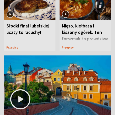
Słodki finał lubelskiej
Mięso, kiełbasa i
uczty to racuchy!
kiszony ogórek. Ten
forszmak to prawdziwa
uczta
Przepisy
Przepisy