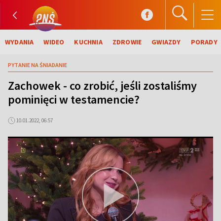
WYDANIA
WIDEO
KUCHNIA
ZDROWIE
GWIAZDY
PORADY
PYTANIE NA ŚNIADANIE
Zachowek - co zrobić, jeśli zostaliśmy
pominięci w testamencie?
10.01.2022, 06:57