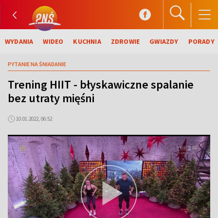
WYDANIA
WIDEO
KUCHNIA
ZDROWIE
GWIAZDY
PORADY
PYTANIE NA ŚNIADANIE
Trening HIIT - błyskawiczne spalanie
bez utraty mięśni
10.01.2022, 06:52