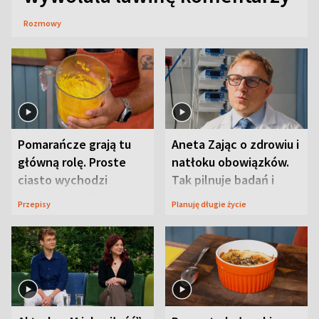
Rozmowy
Pomarańcze grają tu
Aneta Zając o zdrowiu i
główną rolę. Proste
natłoku obowiązków.
ciasto wychodzi
Tak pilnuje badań i
wyjątkowo wilgotne
wizyt
Przepisy
Planuję długie życie