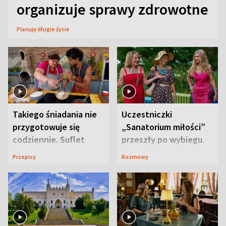
organizuje sprawy zdrowotne
Planuję długie życie
Takiego śniadania nie
Uczestniczki
przygotowuje się
„Sanatorium miłości”
codziennie. Suflet
przeszły po wybiegu.
serowy zachwyca
Te stylizacje
Przepisy
Rozmowy
smakiem
przyciągały wzrok