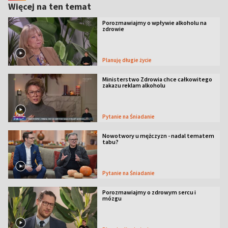
Więcej na ten temat
Porozmawiajmy o wpływie alkoholu na
zdrowie
Planuję długie życie
Ministerstwo Zdrowia chce całkowitego
zakazu reklam alkoholu
Pytanie na Śniadanie
Nowotwory u mężczyzn - nadal tematem
tabu?
Pytanie na Śniadanie
Porozmawiajmy o zdrowym sercu i
mózgu