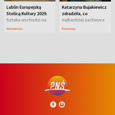
Lublin Europejską
Katarzyna Bujakiewicz
Stolicą Kultury 2029.
zdradziła, co
Sztuka wychodzi na
najbardziej zachwyca
ulice
ją w Lublinie
Aktualności
Rozmowy