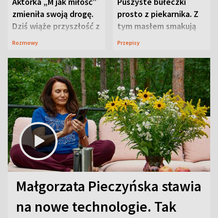
Aktorka „M jak miłość”
Puszyste bułeczki
zmieniła swoją drogę.
prosto z piekarnika. Z
Dziś wiąże przyszłość z
tym masłem smakują
neurobiologią
jeszcze lepiej
Rozmowy
Przepisy
Małgorzata Pieczyńska stawia
na nowe technologie. Tak