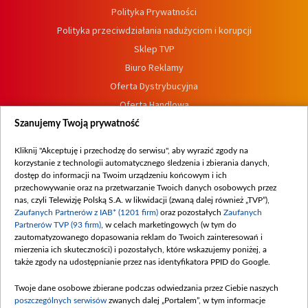
Polityka Prywatności
Polityka przeciwdziałania nadużyciom i korupcji
Sklep TVP
Biuro Reklamy
Oferta Dystrybucyjna
Oferta Handlowa
Dostępność
Szanujemy Twoją prywatność
Moje zgody
Kliknij "Akceptuję i przechodzę do serwisu", aby wyrazić zgody na
Procedura zgłoszeń wewnętrznych
korzystanie z technologii automatycznego śledzenia i zbierania danych,
dostęp do informacji na Twoim urządzeniu końcowym i ich
przechowywanie oraz na przetwarzanie Twoich danych osobowych przez
nas, czyli Telewizję Polską S.A. w likwidacji (zwaną dalej również „TVP”),
Zaufanych Partnerów z IAB* (1201 firm)
oraz pozostałych
Zaufanych
Partnerów TVP (93 firm)
, w celach marketingowych (w tym do
zautomatyzowanego dopasowania reklam do Twoich zainteresowań i
mierzenia ich skuteczności) i pozostałych, które wskazujemy poniżej, a
także zgody na udostępnianie przez nas identyfikatora PPID do Google.
Twoje dane osobowe zbierane podczas odwiedzania przez Ciebie naszych
poszczególnych serwisów
zwanych dalej „Portalem”, w tym informacje