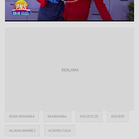
#EWA SINIARSKA
#KARNAWAŁ
#SŁODYCZE
#DESERY
#ILIANA RAMIREZ
#CAPIROTADA