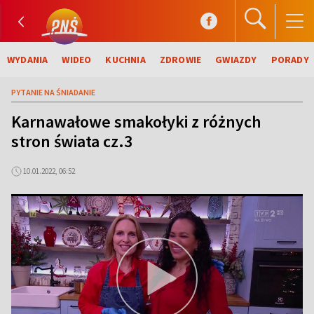
WYDANIA
WIDEO
KUCHNIA
ZDROWIE
GWIAZDY
PORADY
PYTANIE NA ŚNIADANIE
Karnawałowe smakołyki z różnych
stron świata cz.3
10.01.2022, 06:52