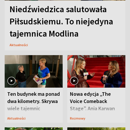
Niedźwiedzica salutowała
Piłsudskiemu. To niejedyna
tajemnica Modlina
Aktualności
Ten budynek ma ponad
Nowa edycja „The
dwa kilometry. Skrywa
Voice Comeback
wiele tajemnic
Stage”. Ania Karwan
zapowiada
Aktualności
Rozmowy
niespodzianki