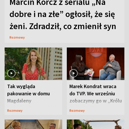
Marcin Korcz z serialu „Na
dobre i na złe” ogłosił, że się
żeni. Zdradził, co zmienił syn
Rozmowy
Tak wygląda
Marek Kondrat wraca
pakowanie w domu
do TVP. We wrześniu
Magdaleny
zobaczymy go w „Królu
Waligórskiej-Lisieckiej.
Maciusiu I”
Rozmowy
Rozmowy
Mąż nie odpuszcza