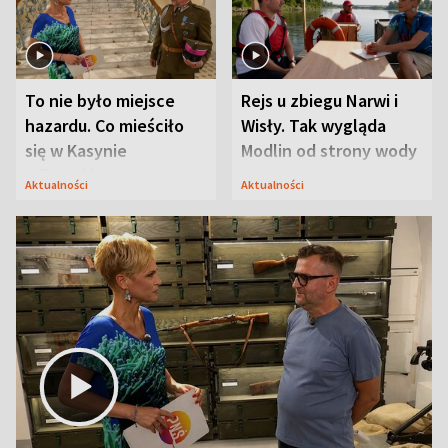
To nie było miejsce
Rejs u zbiegu Narwi i
hazardu. Co mieściło
Wisły. Tak wygląda
się w Kasynie
Modlin od strony wody
Oficerskim?
Aktualności
Aktualności