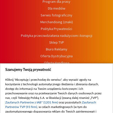
Program dla prasy
Dla mediów
Serwis fotograficzny
Merchandising (znaki)
Polityka Prywatności
Polityka przeciwdziałania nadużyciom i korupcji
Sklep TVP
Biuro Reklamy
Oferta Dystrybucyjna
Oferta Handlowa
Dostępność
Szanujemy Twoją prywatność
Moje zgody
Kliknij "Akceptuję i przechodzę do serwisu", aby wyrazić zgody na
Procedura zgłoszeń wewnętrznych
korzystanie z technologii automatycznego śledzenia i zbierania danych,
dostęp do informacji na Twoim urządzeniu końcowym i ich
przechowywanie oraz na przetwarzanie Twoich danych osobowych przez
nas, czyli Telewizję Polską S.A. w likwidacji (zwaną dalej również „TVP”),
Zaufanych Partnerów z IAB* (1201 firm)
oraz pozostałych
Zaufanych
Partnerów TVP (93 firm)
, w celach marketingowych (w tym do
zautomatyzowanego dopasowania reklam do Twoich zainteresowań i