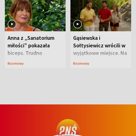
Anna z „Sanatorium
Gąsiewska i
miłości” pokazała
Sołtysiewicz wrócili w
biceps. Trudno
wyjątkowe miejsce. Na
uwierzyć, co przeszła
szlaku czekał
Rozmowy
Rozmowy
wcześniej
niedźwiedź