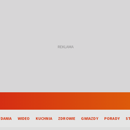
DANIA
WIDEO
KUCHNIA
ZDROWIE
GWIAZDY
PORADY
S