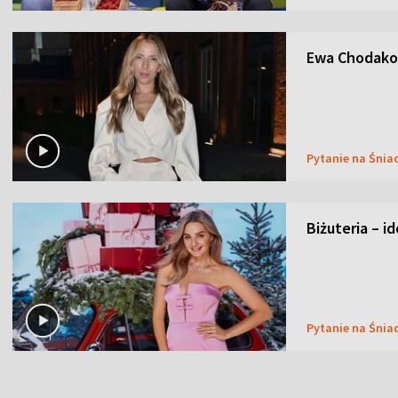
Ewa Chodakow
Pytanie na Śnia
Biżuteria – i
Pytanie na Śnia