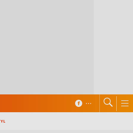
...
TYL