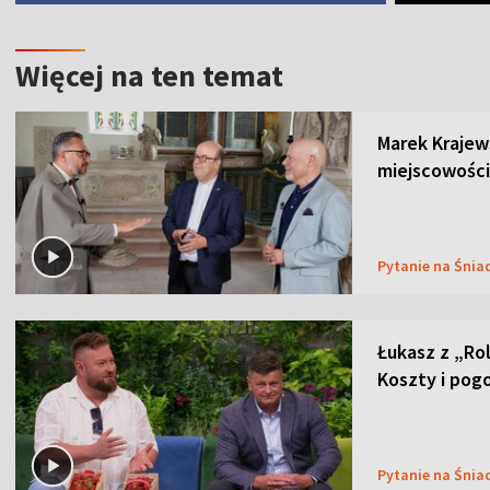
Więcej na ten temat
Marek Krajew
miejscowości
Pytanie na Śnia
Łukasz z „Ro
Koszty i pog
Pytanie na Śnia