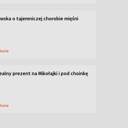
ska o tajemniczej chorobie mięśni
danie
dealny prezent na Mikołajki i pod choinkę
danie