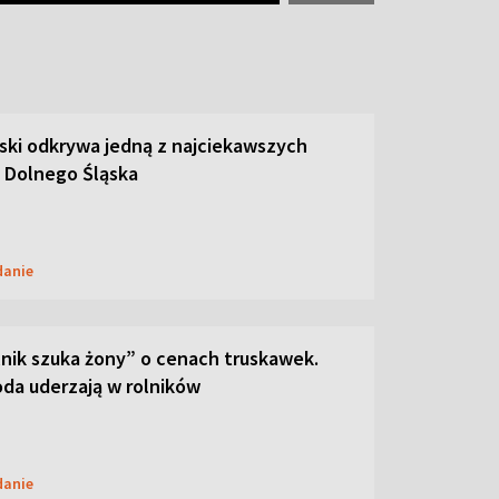
ski odkrywa jedną z najciekawszych
 Dolnego Śląska
danie
lnik szuka żony” o cenach truskawek.
oda uderzają w rolników
danie