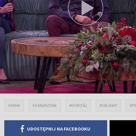
#ADHD
#ZABURZENIE
#DOROŚLI
#OBJAWY
#P
UDOSTĘPNIJ NA FACEBOOKU