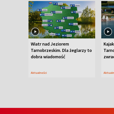
Wiatr nad Jeziorem
Kajak
Tarnobrzeskim. Dla żeglarzy to
Tarn
dobra wiadomość
zwra
Aktualności
Aktual