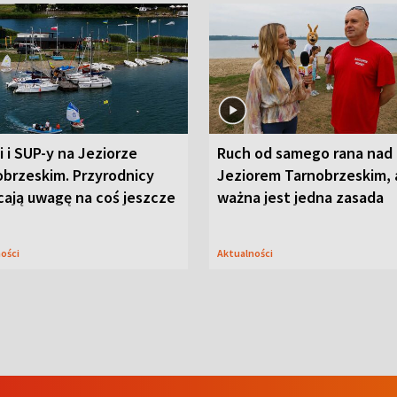
i i SUP-y na Jeziorze
Ruch od samego rana nad
obrzeskim. Przyrodnicy
Jeziorem Tarnobrzeskim, 
cają uwagę na coś jeszcze
ważna jest jedna zasada
ności
Aktualności