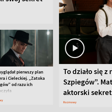
To działo się z
wyglądał pierwszy plan
ra i Cieleckiej. „Zatoka
Szpiegów”. Mat
gów” od razu ich
aktorski sekret
oczyła
wy
Rozmowy