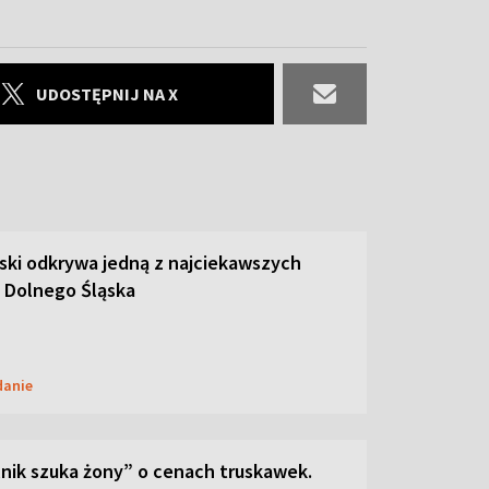
UDOSTĘPNIJ NA X
ski odkrywa jedną z najciekawszych
 Dolnego Śląska
danie
lnik szuka żony” o cenach truskawek.