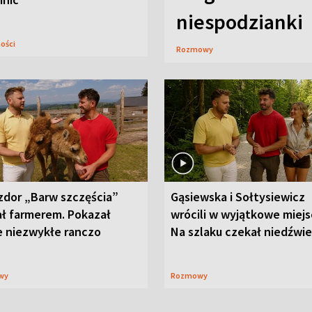
niespodzianki
ności
Rozmowy
zdor „Barw szczęścia”
Gąsiewska i Sołtysiewicz
ał farmerem. Pokazał
wrócili w wyjątkowe miejs
e niezwykłe ranczo
Na szlaku czekał niedźwi
wy
Rozmowy