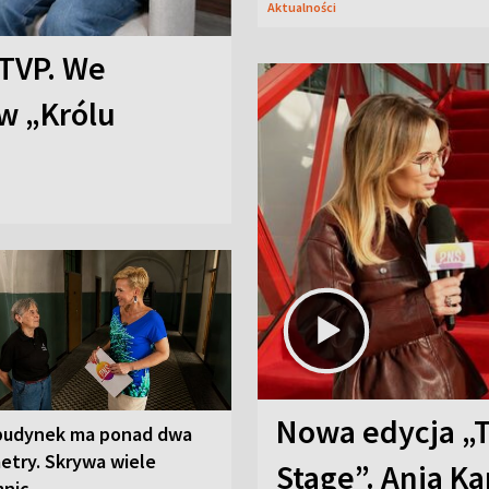
Aktualności
TVP. We
w „Królu
Nowa edycja „
budynek ma ponad dwa
etry. Skrywa wiele
Stage”. Ania K
mnic