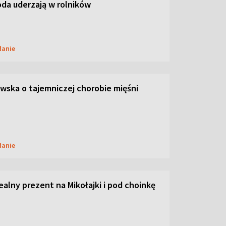
oda uderzają w rolników
danie
ska o tajemniczej chorobie mięśni
danie
dealny prezent na Mikołajki i pod choinkę