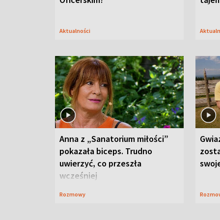
Aktualności
Aktual
Anna z „Sanatorium miłości”
Gwia
pokazała biceps. Trudno
zost
uwierzyć, co przeszła
swoj
wcześniej
Rozmowy
Rozmo