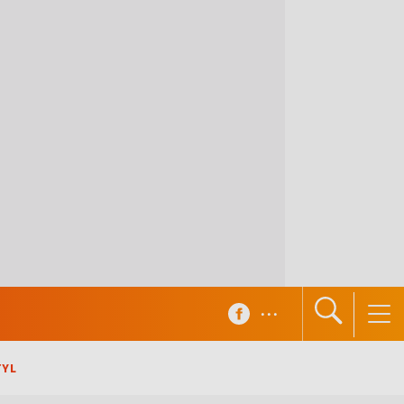
...
TYL