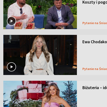
Koszty i pog
Pytanie na Śnia
Ewa Chodakow
Pytanie na Śnia
Biżuteria – i