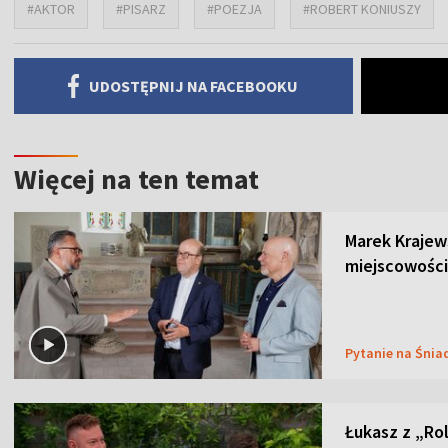
#AKTOR
#PISARZ
#POEZJA
#ROBERT KONIUSZY
UDOSTĘPNIJ NA FACEBOOKU
Więcej na ten temat
Marek Krajew
miejscowości
Pytanie na Śnia
Łukasz z „Ro