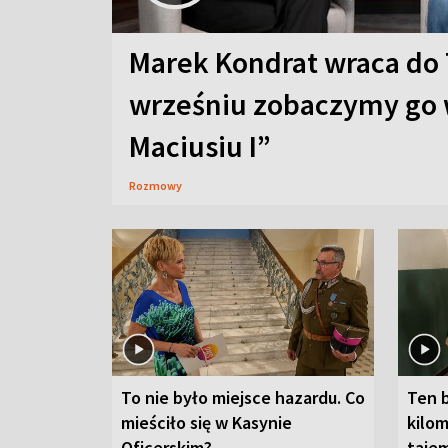
Marek Kondrat wraca do 
wrześniu zobaczymy go 
Maciusiu I”
Rozmowy
To nie było miejsce hazardu. Co
Ten 
mieściło się w Kasynie
kilom
Oficerskim?
taje