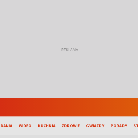
DANIA
WIDEO
KUCHNIA
ZDROWIE
GWIAZDY
PORADY
S