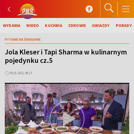
WYDANIA
WIDEO
KUCHNIA
ZDROWIE
GWIAZDY
PORADY
PYTANIE NA ŚNIADANIE
Jola Kleser i Tapi Sharma w kulinarnym
pojedynku cz.5
09.01.2022, 08:13