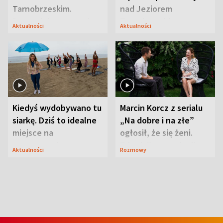
Tarnobrzeskim.
nad Jeziorem
Przyrodnicy zwracają
Tarnobrzeskim
Aktualności
Aktualności
uwagę na coś jeszcze
Kiedyś wydobywano tu
Marcin Korcz z serialu
siarkę. Dziś to idealne
„Na dobre i na złe”
miejsce na
ogłosił, że się żeni.
wypoczynek
Zdradził, co zmienił
Aktualności
Rozmowy
syn