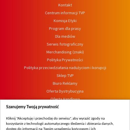
Kontakt
Centrum informacji TVP
Komisja Etyki
Program dla prasy
Dla mediów
Serwis fotograficzny
Merchandising (znaki)
Polityka Prywatności
Polityka przeciwdziałania nadużyciom i korupcji
Sklep TVP
Biuro Reklamy
Oferta Dystrybucyjna
Oferta Handlowa
Dostępność
Szanujemy Twoją prywatność
Moje zgody
Kliknij "Akceptuję i przechodzę do serwisu", aby wyrazić zgody na
Procedura zgłoszeń wewnętrznych
korzystanie z technologii automatycznego śledzenia i zbierania danych,
dostęp do informacji na Twoim urządzeniu końcowym i ich