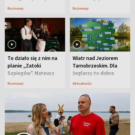
jest zaskakująco
szpiegów” od razu ich
Rozmowy
Rozmowy
prosta
zaskoczyła
To działo się z nim na
Wiatr nad Jeziorem
planie „Zatoki
Tarnobrzeskim. Dla
Szpiegów”. Mateusz
żeglarzy to dobra
Janicki odsłonił
wiadomość
Rozmowy
Aktualności
aktorski sekret