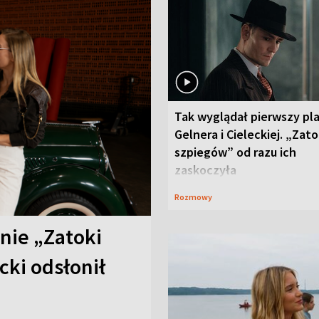
Tak wyglądał pierwszy pl
Gelnera i Cieleckiej. „Zat
szpiegów” od razu ich
zaskoczyła
Rozmowy
anie „Zatoki
cki odsłonił