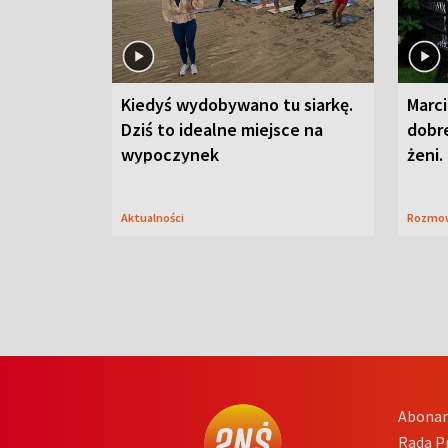
Kiedyś wydobywano tu siarkę.
Marci
Dziś to idealne miejsce na
dobre
wypoczynek
żeni.
Aktualności
Rozmo
Abona
Rada 