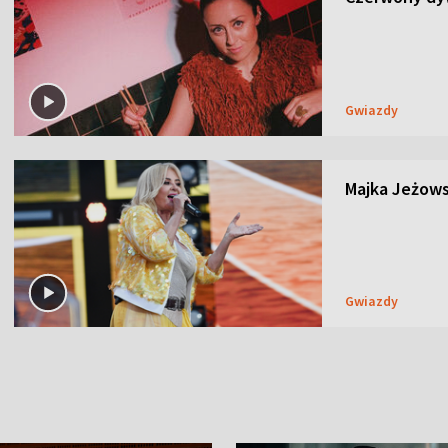
Gwiazdy
Majka Jeżows
Gwiazdy