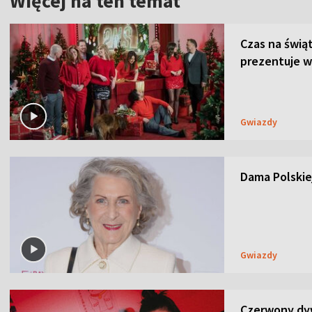
Więcej na ten temat
Czas na świą
prezentuje w
Gwiazdy
Dama Polskiej
Gwiazdy
Czerwony dyw