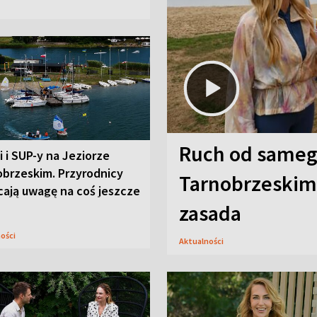
Ruch od sameg
i i SUP-y na Jeziorze
obrzeskim. Przyrodnicy
Tarnobrzeskim,
cają uwagę na coś jeszcze
zasada
ności
Aktualności