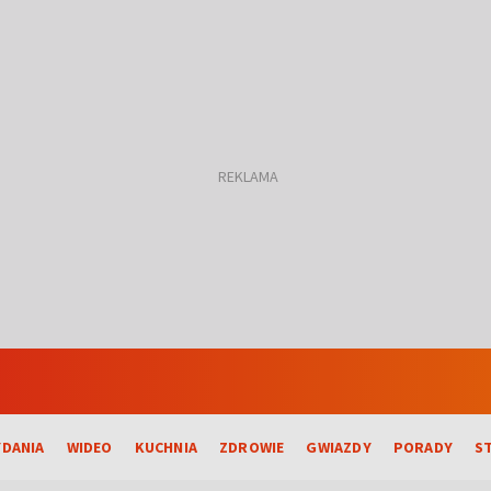
DANIA
WIDEO
KUCHNIA
ZDROWIE
GWIAZDY
PORADY
S