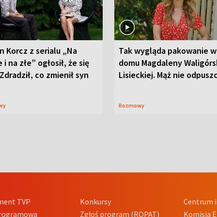
n Korcz z serialu „Na
Tak wygląda pakowanie w
 i na złe” ogłosił, że się
domu Magdaleny Waligórsk
 Zdradził, co zmienił syn
Lisieckiej. Mąż nie odpusz
wy
Rozmowy
ment TVP
Konkursy
Centrum i
Programowa
Zgłoś program (ROPAT)
Komisja E