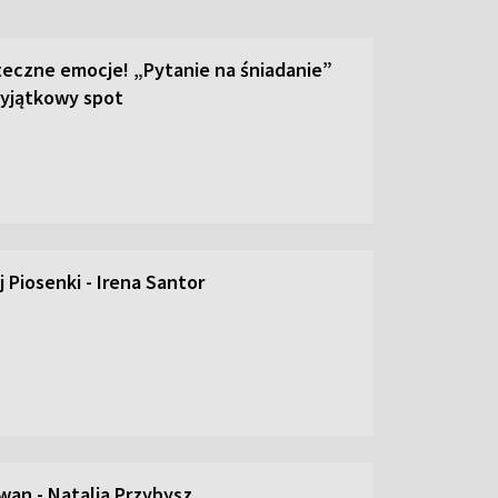
teczne emocje! „Pytanie na śniadanie”
yjątkowy spot
 Piosenki - Irena Santor
an - Natalia Przybysz