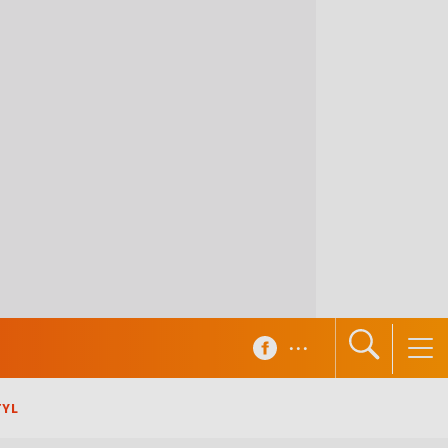
...
TYL