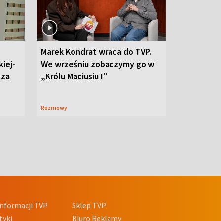
Marek Kondrat wraca do TVP.
iej-
We wrześniu zobaczymy go w
cza
„Królu Maciusiu I”
Rozmowy
nformacji TVP
Sklep TVP
tyki
Biuro Reklamy