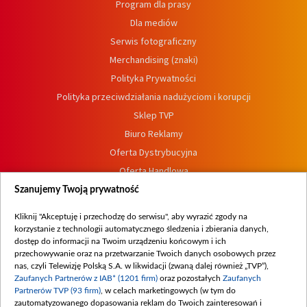
Program dla prasy
Dla mediów
Serwis fotograficzny
Merchandising (znaki)
Polityka Prywatności
Polityka przeciwdziałania nadużyciom i korupcji
Sklep TVP
Biuro Reklamy
Oferta Dystrybucyjna
Oferta Handlowa
Dostępność
Szanujemy Twoją prywatność
Moje zgody
Kliknij "Akceptuję i przechodzę do serwisu", aby wyrazić zgody na
Procedura zgłoszeń wewnętrznych
korzystanie z technologii automatycznego śledzenia i zbierania danych,
dostęp do informacji na Twoim urządzeniu końcowym i ich
przechowywanie oraz na przetwarzanie Twoich danych osobowych przez
nas, czyli Telewizję Polską S.A. w likwidacji (zwaną dalej również „TVP”),
Zaufanych Partnerów z IAB* (1201 firm)
oraz pozostałych
Zaufanych
Partnerów TVP (93 firm)
, w celach marketingowych (w tym do
zautomatyzowanego dopasowania reklam do Twoich zainteresowań i