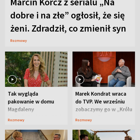
Marcin Korcz z serialu „Na
dobre i na złe” ogłosił, że się
żeni. Zdradził, co zmienił syn
Rozmowy
Tak wygląda
Marek Kondrat wraca
pakowanie w domu
do TVP. We wrześniu
Magdaleny
zobaczymy go w „Królu
Waligórskiej-Lisieckiej.
Maciusiu I”
Rozmowy
Rozmowy
Mąż nie odpuszcza