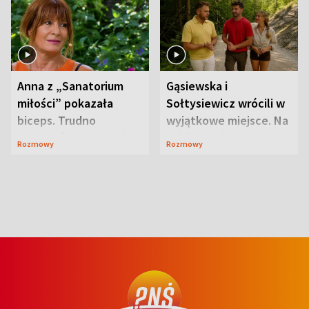
Anna z „Sanatorium
Gąsiewska i
miłości” pokazała
Sołtysiewicz wrócili w
biceps. Trudno
wyjątkowe miejsce. Na
uwierzyć, co przeszła
szlaku czekał
Rozmowy
Rozmowy
wcześniej
niedźwiedź