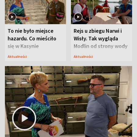
To nie było miejsce
Rejs u zbiegu Narwi i
hazardu. Co mieściło
Wisły. Tak wygląda
się w Kasynie
Modlin od strony wody
Oficerskim?
Aktualności
Aktualności