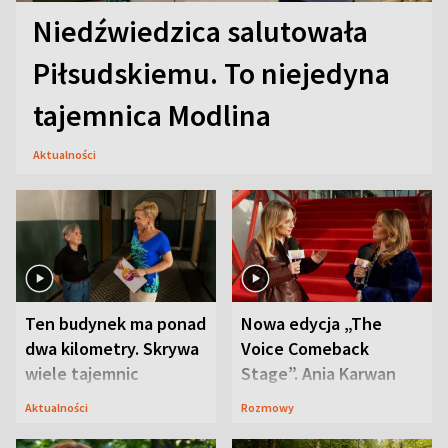
Niedźwiedzica salutowała
Piłsudskiemu. To niejedyna
tajemnica Modlina
Aktualności
Ten budynek ma ponad
Nowa edycja „The
dwa kilometry. Skrywa
Voice Comeback
wiele tajemnic
Stage”. Ania Karwan
zapowiada
Aktualności
Rozmowy
niespodzianki