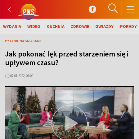
WYDANIA
WIDEO
KUCHNIA
ZDROWIE
GWIAZDY
PORADY
PYTANIE NA ŚNIADANIE
Jak pokonać lęk przed starzeniem się i
upływem czasu?
07.01.2022, 08:00