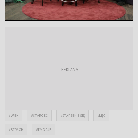
#WIEK
#STAROŚĆ
#STARZENIE SIĘ
#LĘK
#STRACH
#EMOCJE