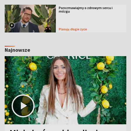
Porozmawiajmy o zdrowym sercu i
mózgu
Planuję długie życie
Najnowsze