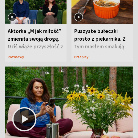
Aktorka „M jak miłość”
Puszyste bułeczki
zmieniła swoją drogę.
prosto z piekarnika. Z
Dziś wiąże przyszłość z
tym masłem smakują
neurobiologią
jeszcze lepiej
Rozmowy
Przepisy