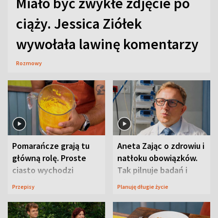
Miało być zwykłe zdjęcie po
ciąży. Jessica Ziółek
wywołała lawinę komentarzy
Rozmowy
Pomarańcze grają tu
Aneta Zając o zdrowiu i
główną rolę. Proste
natłoku obowiązków.
ciasto wychodzi
Tak pilnuje badań i
wyjątkowo wilgotne
wizyt
Przepisy
Planuję długie życie