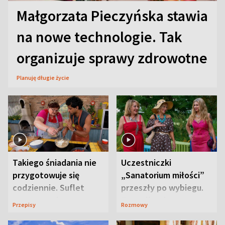
Małgorzata Pieczyńska stawia
na nowe technologie. Tak
organizuje sprawy zdrowotne
Planuję długie życie
Takiego śniadania nie
Uczestniczki
przygotowuje się
„Sanatorium miłości”
codziennie. Suflet
przeszły po wybiegu.
serowy zachwyca
Te stylizacje
Przepisy
Rozmowy
smakiem
przyciągały wzrok