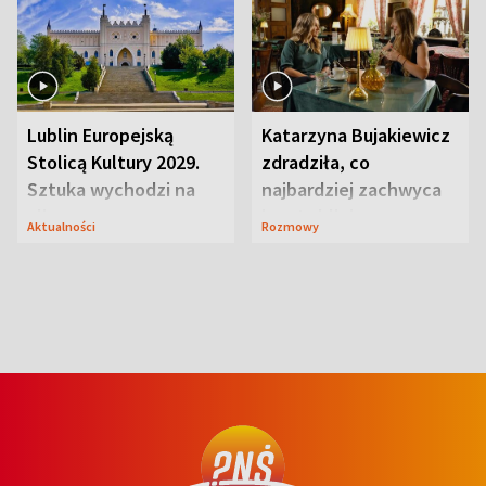
Lublin Europejską
Katarzyna Bujakiewicz
Stolicą Kultury 2029.
zdradziła, co
Sztuka wychodzi na
najbardziej zachwyca
ulice
ją w Lublinie
Aktualności
Rozmowy