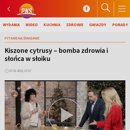
WYDANIA
WIDEO
KUCHNIA
ZDROWIE
GWIAZDY
PORADY
PYTANIE NA ŚNIADANIE
Kiszone cytrusy – bomba zdrowia i
słońca w słoiku
07.01.2022, 07:57