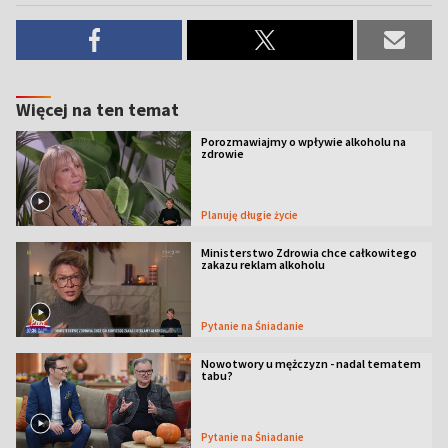
Więcej na ten temat
Porozmawiajmy o wpływie alkoholu na
zdrowie
Planuję długie życie
Ministerstwo Zdrowia chce całkowitego
zakazu reklam alkoholu
Pytanie na Śniadanie
Nowotwory u mężczyzn - nadal tematem
tabu?
Pytanie na Śniadanie