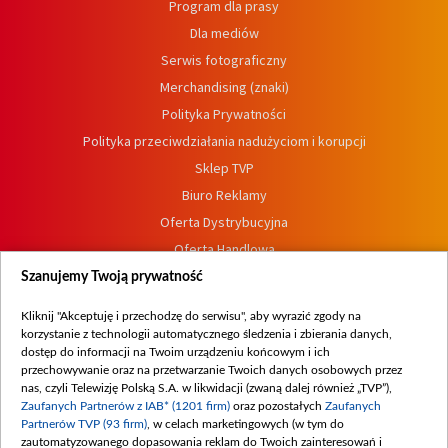
Program dla prasy
Dla mediów
Serwis fotograficzny
Merchandising (znaki)
Polityka Prywatności
Polityka przeciwdziałania nadużyciom i korupcji
Sklep TVP
Biuro Reklamy
Oferta Dystrybucyjna
Oferta Handlowa
Dostępność
Szanujemy Twoją prywatność
Moje zgody
Kliknij "Akceptuję i przechodzę do serwisu", aby wyrazić zgody na
Procedura zgłoszeń wewnętrznych
korzystanie z technologii automatycznego śledzenia i zbierania danych,
dostęp do informacji na Twoim urządzeniu końcowym i ich
przechowywanie oraz na przetwarzanie Twoich danych osobowych przez
nas, czyli Telewizję Polską S.A. w likwidacji (zwaną dalej również „TVP”),
Zaufanych Partnerów z IAB* (1201 firm)
oraz pozostałych
Zaufanych
Partnerów TVP (93 firm)
, w celach marketingowych (w tym do
zautomatyzowanego dopasowania reklam do Twoich zainteresowań i