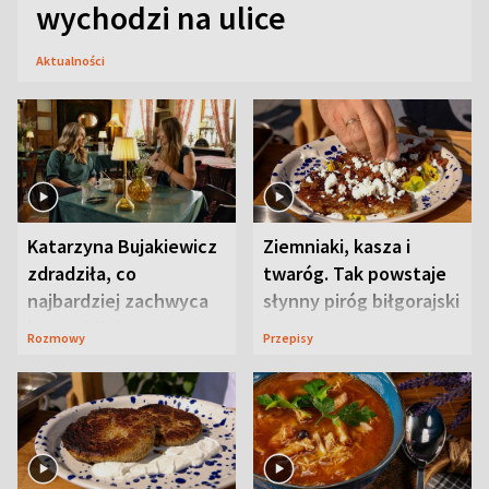
wychodzi na ulice
Aktualności
Katarzyna Bujakiewicz
Ziemniaki, kasza i
zdradziła, co
twaróg. Tak powstaje
najbardziej zachwyca
słynny piróg biłgorajski
ją w Lublinie
Rozmowy
Przepisy