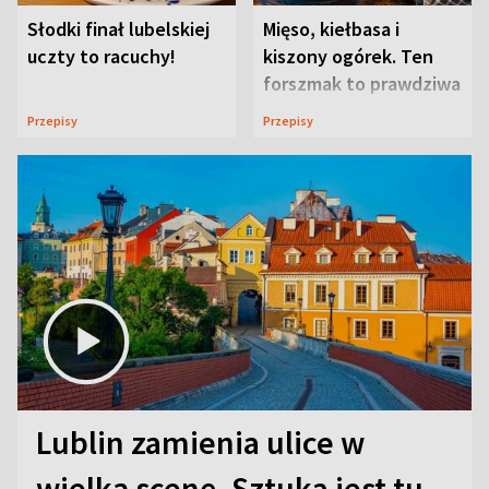
Słodki finał lubelskiej
Mięso, kiełbasa i
uczty to racuchy!
kiszony ogórek. Ten
forszmak to prawdziwa
uczta
Przepisy
Przepisy
Lublin zamienia ulice w
wielką scenę. Sztuka jest tu