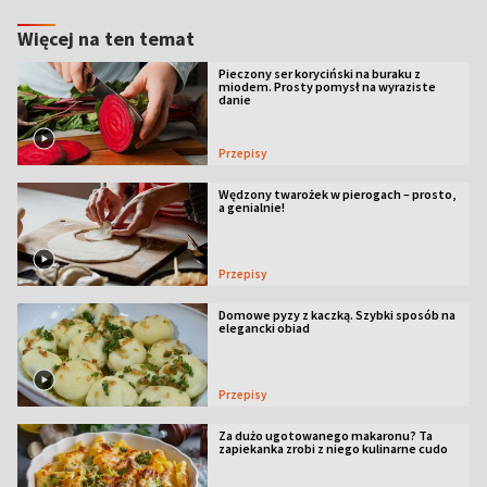
Więcej na ten temat
Pieczony ser koryciński na buraku z
miodem. Prosty pomysł na wyraziste
danie
Przepisy
Wędzony twarożek w pierogach – prosto,
a genialnie!
Przepisy
Domowe pyzy z kaczką. Szybki sposób na
elegancki obiad
Przepisy
Za dużo ugotowanego makaronu? Ta
zapiekanka zrobi z niego kulinarne cudo