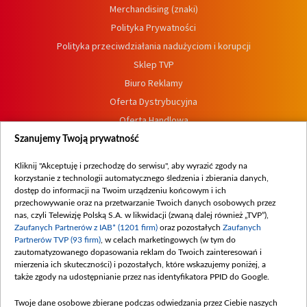
Merchandising (znaki)
Polityka Prywatności
Polityka przeciwdziałania nadużyciom i korupcji
Sklep TVP
Biuro Reklamy
Oferta Dystrybucyjna
Oferta Handlowa
Dostępność
Szanujemy Twoją prywatność
Moje zgody
Kliknij "Akceptuję i przechodzę do serwisu", aby wyrazić zgody na
Procedura zgłoszeń wewnętrznych
korzystanie z technologii automatycznego śledzenia i zbierania danych,
dostęp do informacji na Twoim urządzeniu końcowym i ich
przechowywanie oraz na przetwarzanie Twoich danych osobowych przez
nas, czyli Telewizję Polską S.A. w likwidacji (zwaną dalej również „TVP”),
Zaufanych Partnerów z IAB* (1201 firm)
oraz pozostałych
Zaufanych
Partnerów TVP (93 firm)
, w celach marketingowych (w tym do
zautomatyzowanego dopasowania reklam do Twoich zainteresowań i
mierzenia ich skuteczności) i pozostałych, które wskazujemy poniżej, a
także zgody na udostępnianie przez nas identyfikatora PPID do Google.
Twoje dane osobowe zbierane podczas odwiedzania przez Ciebie naszych