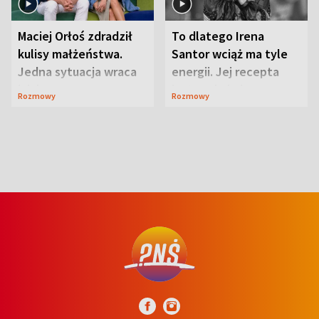
Maciej Orłoś zdradził
To dlatego Irena
kulisy małżeństwa.
Santor wciąż ma tyle
Jedna sytuacja wraca
energii. Jej recepta
jak bumerang
jest zaskakująco
Rozmowy
Rozmowy
prosta