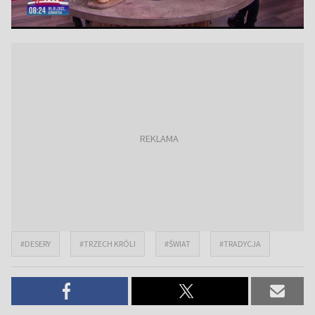
#DESERY
#TRZECH KRÓLI
#ŚWIAT
#TRADYCJA