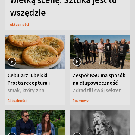
wszędzie
Aktualności
Cebularz lubelski.
Zespół KSU ma sposób
Prosta receptura i
na długowieczność.
smak, który zna
Zdradzili swój sekret
Lubelszczyzna
Aktualności
Rozmowy