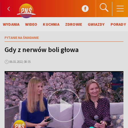
WYDANIA
WIDEO
KUCHNIA
ZDROWIE
GWIAZDY
PORADY
PYTANIE NA ŚNIADANIE
Gdy z nerwów boli głowa
06.01.2022, 08:35