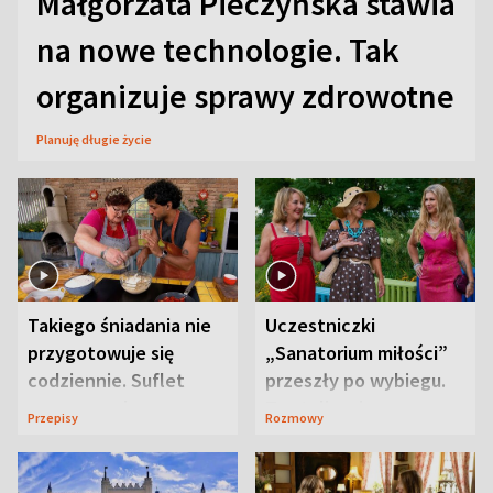
Małgorzata Pieczyńska stawia
na nowe technologie. Tak
organizuje sprawy zdrowotne
Planuję długie życie
Takiego śniadania nie
Uczestniczki
przygotowuje się
„Sanatorium miłości”
codziennie. Suflet
przeszły po wybiegu.
serowy zachwyca
Te stylizacje
Przepisy
Rozmowy
smakiem
przyciągały wzrok