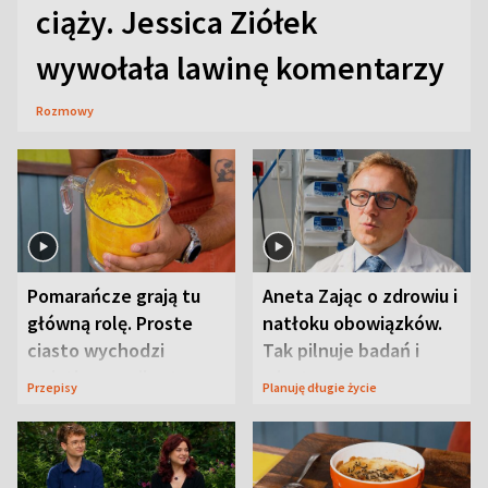
ciąży. Jessica Ziółek
wywołała lawinę komentarzy
Rozmowy
Pomarańcze grają tu
Aneta Zając o zdrowiu i
główną rolę. Proste
natłoku obowiązków.
ciasto wychodzi
Tak pilnuje badań i
wyjątkowo wilgotne
wizyt
Przepisy
Planuję długie życie