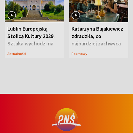
Lublin Europejską
Katarzyna Bujakiewicz
Stolicą Kultury 2029.
zdradziła, co
Sztuka wychodzi na
najbardziej zachwyca
ulice
ją w Lublinie
Aktualności
Rozmowy