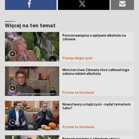
Więcej na ten temat
Porozmawiajmy o wpływie alkoholu na
zdrowie
Planuję długie życie
Ministerstwo Zdrowia chce całkowitego
zakazu reklam alkoholu
Pytanie na Śniadanie
Nowotwory u mężczyzn - nadal tematem
tabu?
Pytanie na Śniadanie
Porozmawiajmy o zdrowym sercu i