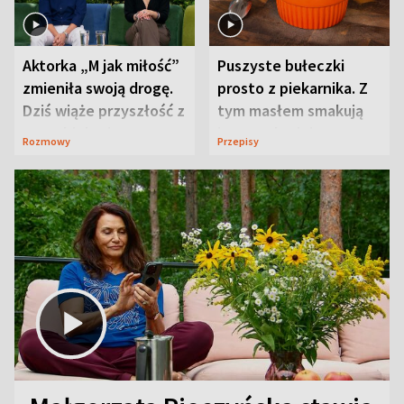
Aktorka „M jak miłość”
Puszyste bułeczki
zmieniła swoją drogę.
prosto z piekarnika. Z
Dziś wiąże przyszłość z
tym masłem smakują
neurobiologią
jeszcze lepiej
Rozmowy
Przepisy