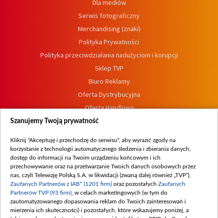
Dla mediów
Serwis fotograficzny
Merchandising (znaki)
Polityka Prywatności
Polityka przeciwdziałania nadużyciom i korupcji
Sklep TVP
Biuro Reklamy
Oferta Dystrybucyjna
Oferta Handlowa
Dostępność
Szanujemy Twoją prywatność
Moje zgody
Kliknij "Akceptuję i przechodzę do serwisu", aby wyrazić zgody na
Procedura zgłoszeń wewnętrznych
korzystanie z technologii automatycznego śledzenia i zbierania danych,
dostęp do informacji na Twoim urządzeniu końcowym i ich
przechowywanie oraz na przetwarzanie Twoich danych osobowych przez
nas, czyli Telewizję Polską S.A. w likwidacji (zwaną dalej również „TVP”),
Zaufanych Partnerów z IAB* (1201 firm)
oraz pozostałych
Zaufanych
Partnerów TVP (93 firm)
, w celach marketingowych (w tym do
zautomatyzowanego dopasowania reklam do Twoich zainteresowań i
mierzenia ich skuteczności) i pozostałych, które wskazujemy poniżej, a