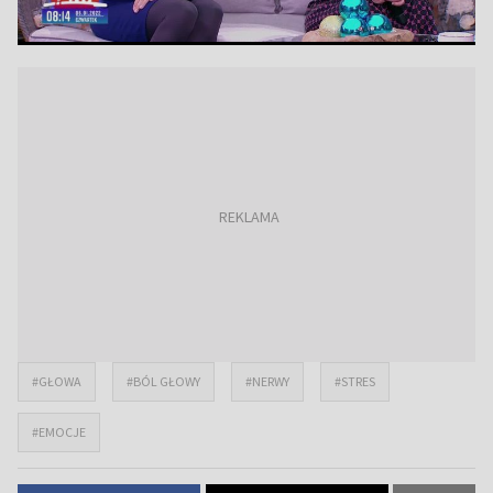
#GŁOWA
#BÓL GŁOWY
#NERWY
#STRES
#EMOCJE