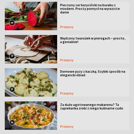
Pieczony ser koryciński na buraku z
miodem. Prosty pomysł na wyraziste
danie
Przepisy
Wędzony twarożek w pierogach – prosto,
a genialnie!
Przepisy
Domowe pyzy z kaczką. Szybki sposób na
elegancki obiad
Przepisy
Za dużo ugotowanego makaronu? Ta
zapiekanka zrobi z niego kulinarne cudo
Przepisy