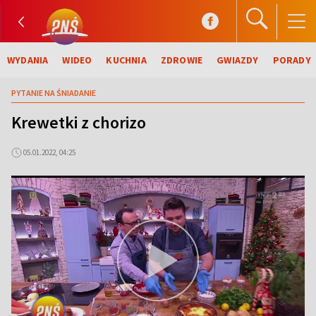
WYDANIA
WIDEO
KUCHNIA
ZDROWIE
GWIAZDY
PORADY
PYTANIE NA ŚNIADANIE
Krewetki z chorizo
05.01.2022, 04:25