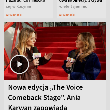
hazardu. Co mieściło
dwa kilometry. Skrywa
się w Kasynie
wiele tajemnic
Oficerskim?
Aktualności
Aktualności
Nowa edycja „The Voice
Comeback Stage”. Ania
Karwan zapowiada