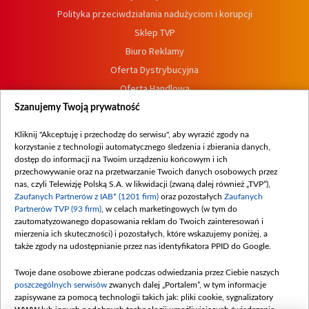
Polityka przeciwdziałania nadużyciom i korupcji
Sklep TVP
Biuro Reklamy
Oferta Dystrybucyjna
Oferta Handlowa
Dostępność
Szanujemy Twoją prywatność
Moje zgody
Kliknij "Akceptuję i przechodzę do serwisu", aby wyrazić zgody na
Procedura zgłoszeń wewnętrznych
korzystanie z technologii automatycznego śledzenia i zbierania danych,
dostęp do informacji na Twoim urządzeniu końcowym i ich
przechowywanie oraz na przetwarzanie Twoich danych osobowych przez
nas, czyli Telewizję Polską S.A. w likwidacji (zwaną dalej również „TVP”),
Zaufanych Partnerów z IAB* (1201 firm)
oraz pozostałych
Zaufanych
Partnerów TVP (93 firm)
, w celach marketingowych (w tym do
zautomatyzowanego dopasowania reklam do Twoich zainteresowań i
mierzenia ich skuteczności) i pozostałych, które wskazujemy poniżej, a
także zgody na udostępnianie przez nas identyfikatora PPID do Google.
Twoje dane osobowe zbierane podczas odwiedzania przez Ciebie naszych
poszczególnych serwisów
zwanych dalej „Portalem”, w tym informacje
zapisywane za pomocą technologii takich jak: pliki cookie, sygnalizatory