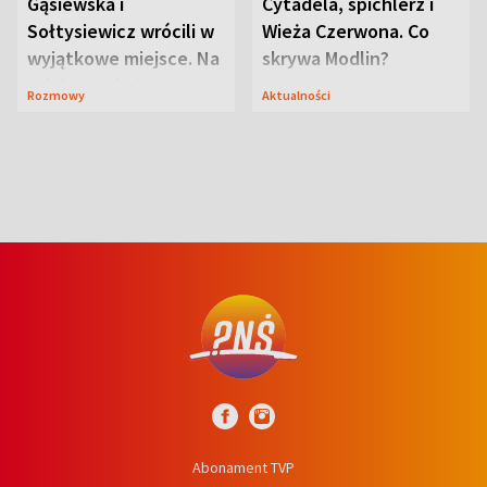
Gąsiewska i
Cytadela, spichlerz i
Sołtysiewicz wrócili w
Wieża Czerwona. Co
wyjątkowe miejsce. Na
skrywa Modlin?
szlaku czekał
Rozmowy
Aktualności
niedźwiedź
Abonament TVP