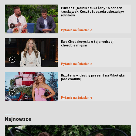
Łukasz z „Rolnik szuka żony” o cenach
truskawek. Koszty i pogoda uderzają w
rolników
Pytanie na Śniadanie
Ewa Chodakowska o tajemniczej
chorobie mięśni
Pytanie na Śniadanie
Biżuteria – idealny prezent na Mikołajki i
pod choinkę
Pytanie na Śniadanie
Najnowsze