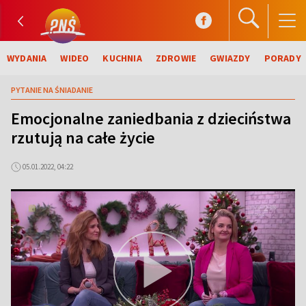
WYDANIA
WIDEO
KUCHNIA
ZDROWIE
GWIAZDY
PORADY
PYTANIE NA ŚNIADANIE
Emocjonalne zaniedbania z dzieciństwa
rzutują na całe życie
05.01.2022, 04:22