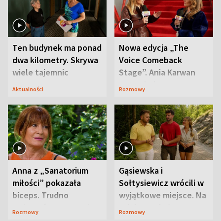
Ten budynek ma ponad
Nowa edycja „The
dwa kilometry. Skrywa
Voice Comeback
wiele tajemnic
Stage”. Ania Karwan
zapowiada
Aktualności
Rozmowy
niespodzianki
Anna z „Sanatorium
Gąsiewska i
miłości” pokazała
Sołtysiewicz wrócili w
biceps. Trudno
wyjątkowe miejsce. Na
uwierzyć, co przeszła
szlaku czekał
Rozmowy
Rozmowy
wcześniej
niedźwiedź