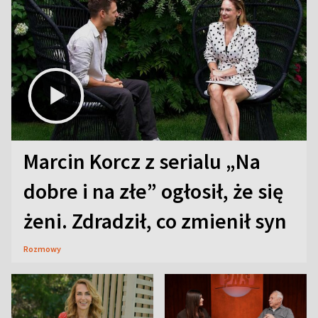
Marcin Korcz z serialu „Na
dobre i na złe” ogłosił, że się
żeni. Zdradził, co zmienił syn
Rozmowy