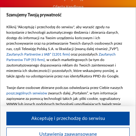
Oferta Handlowa
Dostępność
Szanujemy Twoją prywatność
Moje zgody
Kliknij "Akceptuję i przechodzę do serwisu", aby wyrazić zgody na
Procedura zgłoszeń wewnętrznych
korzystanie z technologii automatycznego śledzenia i zbierania danych,
dostęp do informacji na Twoim urządzeniu końcowym i ich
przechowywanie oraz na przetwarzanie Twoich danych osobowych przez
nas, czyli Telewizję Polską S.A. w likwidacji (zwaną dalej również „TVP”),
Zaufanych Partnerów z IAB* (1201 firm)
oraz pozostałych
Zaufanych
Partnerów TVP (93 firm)
, w celach marketingowych (w tym do
zautomatyzowanego dopasowania reklam do Twoich zainteresowań i
mierzenia ich skuteczności) i pozostałych, które wskazujemy poniżej, a
także zgody na udostępnianie przez nas identyfikatora PPID do Google.
Twoje dane osobowe zbierane podczas odwiedzania przez Ciebie naszych
poszczególnych serwisów
zwanych dalej „Portalem”, w tym informacje
zapisywane za pomocą technologii takich jak: pliki cookie, sygnalizatory
WWW lub innych podobnych technologii umożliwiających świadczenie
dopasowanych i bezpiecznych usług, personalizację treści oraz reklam,
udostępnianie funkcji mediów społecznościowych oraz analizowanie ruchu
Akceptuję i przechodzę do serwisu
w Internecie.
Twoje dane osobowe zbierane podczas odwiedzania przez Ciebie
Ustawienia zaawansowane