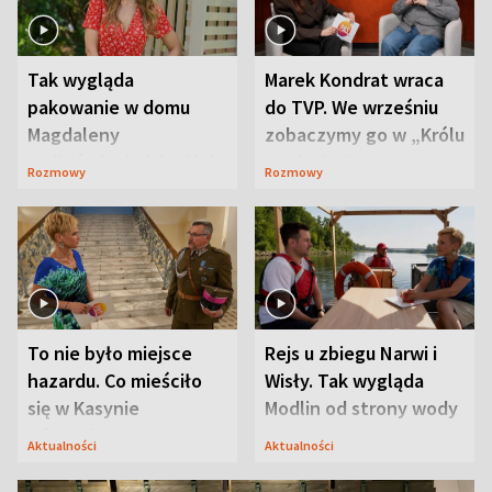
Tak wygląda
Marek Kondrat wraca
pakowanie w domu
do TVP. We wrześniu
Magdaleny
zobaczymy go w „Królu
Waligórskiej-Lisieckiej.
Maciusiu I”
Rozmowy
Rozmowy
Mąż nie odpuszcza
To nie było miejsce
Rejs u zbiegu Narwi i
hazardu. Co mieściło
Wisły. Tak wygląda
się w Kasynie
Modlin od strony wody
Oficerskim?
Aktualności
Aktualności