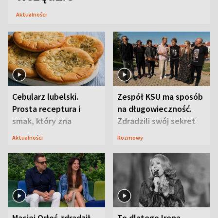
Aktualności
Cebularz lubelski.
Zespół KSU ma sposób
Prosta receptura i
na długowieczność.
smak, który zna
Zdradzili swój sekret
Lubelszczyzna
Aktualności
Rozmowy
Maciej Orłoś zdradził
To dlatego Irena