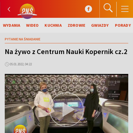
WYDANIA
WIDEO
KUCHNIA
ZDROWIE
GWIAZDY
PORADY
PYTANIE NA ŚNIADANIE
Na żywo z Centrum Nauki Kopernik cz.2
05.01.2022, 04:22