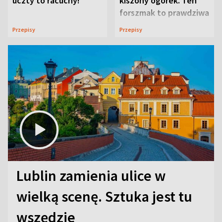
uczty to racuchy!
kiszony ogórek. Ten
forszmak to prawdziwa
uczta
Przepisy
Przepisy
Lublin zamienia ulice w
wielką scenę. Sztuka jest tu
wszędzie