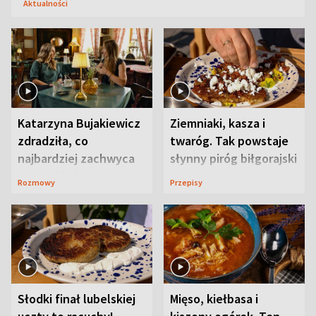
Aktualności
Katarzyna Bujakiewicz
Ziemniaki, kasza i
zdradziła, co
twaróg. Tak powstaje
najbardziej zachwyca
słynny piróg biłgorajski
ją w Lublinie
Rozmowy
Przepisy
Słodki finał lubelskiej
Mięso, kiełbasa i