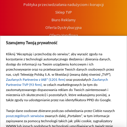
Polityka przeciwdziałania nadużyciom i korupcji
Sklep TVP
Biuro Reklamy
Oferta Dystrybucyjna
Oferta Handlowa
Dostępność
Szanujemy Twoją prywatność
Moje zgody
Kliknij "Akceptuję i przechodzę do serwisu", aby wyrazić zgody na
Procedura zgłoszeń wewnętrznych
korzystanie z technologii automatycznego śledzenia i zbierania danych,
dostęp do informacji na Twoim urządzeniu końcowym i ich
przechowywanie oraz na przetwarzanie Twoich danych osobowych przez
nas, czyli Telewizję Polską S.A. w likwidacji (zwaną dalej również „TVP”),
Zaufanych Partnerów z IAB* (1201 firm)
oraz pozostałych
Zaufanych
Partnerów TVP (93 firm)
, w celach marketingowych (w tym do
zautomatyzowanego dopasowania reklam do Twoich zainteresowań i
mierzenia ich skuteczności) i pozostałych, które wskazujemy poniżej, a
także zgody na udostępnianie przez nas identyfikatora PPID do Google.
Twoje dane osobowe zbierane podczas odwiedzania przez Ciebie naszych
poszczególnych serwisów
zwanych dalej „Portalem”, w tym informacje
zapisywane za pomocą technologii takich jak: pliki cookie, sygnalizatory
WWW lub innych podobnych technologii umożliwiających świadczenie