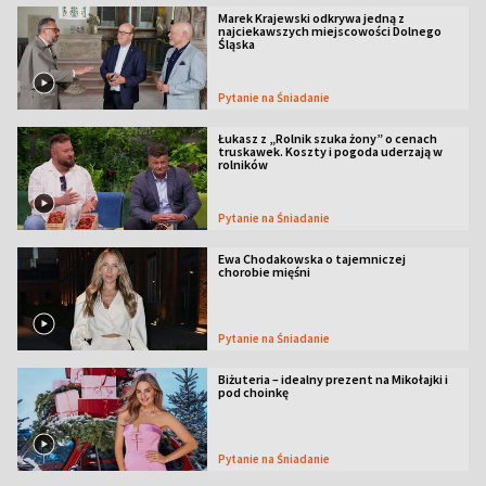
Marek Krajewski odkrywa jedną z
najciekawszych miejscowości Dolnego
Śląska
Pytanie na Śniadanie
Łukasz z „Rolnik szuka żony” o cenach
truskawek. Koszty i pogoda uderzają w
rolników
Pytanie na Śniadanie
Ewa Chodakowska o tajemniczej
chorobie mięśni
Pytanie na Śniadanie
Biżuteria – idealny prezent na Mikołajki i
pod choinkę
Pytanie na Śniadanie