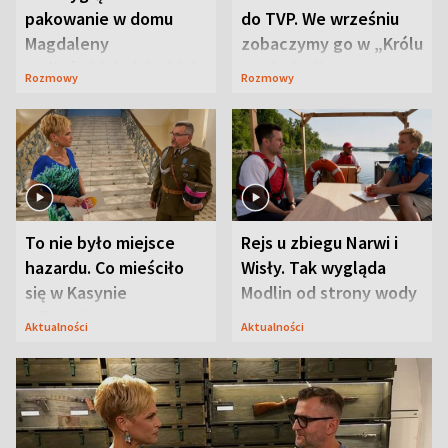
pakowanie w domu
do TVP. We wrześniu
Magdaleny
zobaczymy go w „Królu
Waligórskiej-Lisieckiej.
Maciusiu I”
Rozmowy
Rozmowy
Mąż nie odpuszcza
To nie było miejsce
Rejs u zbiegu Narwi i
hazardu. Co mieściło
Wisły. Tak wygląda
się w Kasynie
Modlin od strony wody
Oficerskim?
Aktualności
Aktualności