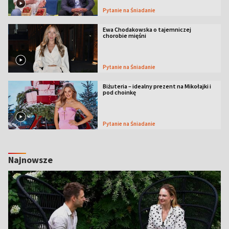
Pytanie na Śniadanie
Ewa Chodakowska o tajemniczej
chorobie mięśni
Pytanie na Śniadanie
Biżuteria – idealny prezent na Mikołajki i
pod choinkę
Pytanie na Śniadanie
Najnowsze