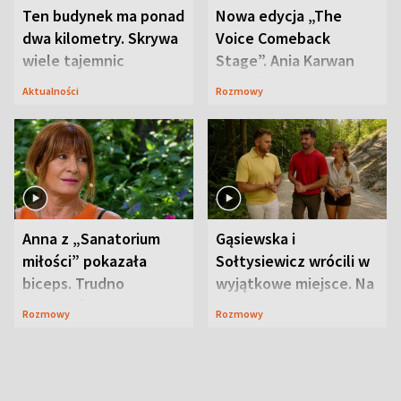
Ten budynek ma ponad
Nowa edycja „The
dwa kilometry. Skrywa
Voice Comeback
wiele tajemnic
Stage”. Ania Karwan
zapowiada
Aktualności
Rozmowy
niespodzianki
Anna z „Sanatorium
Gąsiewska i
miłości” pokazała
Sołtysiewicz wrócili w
biceps. Trudno
wyjątkowe miejsce. Na
uwierzyć, co przeszła
szlaku czekał
Rozmowy
Rozmowy
wcześniej
niedźwiedź