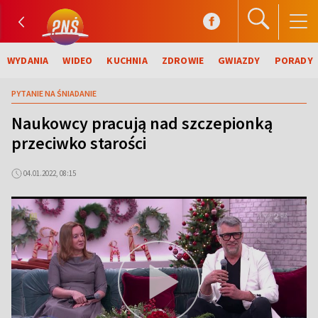
WYDANIA
WIDEO
KUCHNIA
ZDROWIE
GWIAZDY
PORADY
PYTANIE NA ŚNIADANIE
Naukowcy pracują nad szczepionką
przeciwko starości
04.01.2022, 08:15