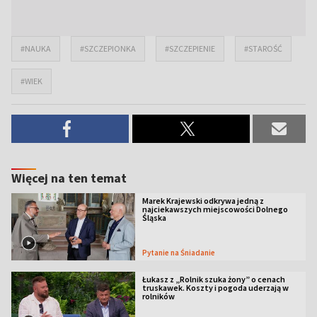
#NAUKA
#SZCZEPIONKA
#SZCZEPIENIE
#STAROŚĆ
#WIEK
Więcej na ten temat
Marek Krajewski odkrywa jedną z
najciekawszych miejscowości Dolnego
Śląska
Pytanie na Śniadanie
Łukasz z „Rolnik szuka żony” o cenach
truskawek. Koszty i pogoda uderzają w
rolników