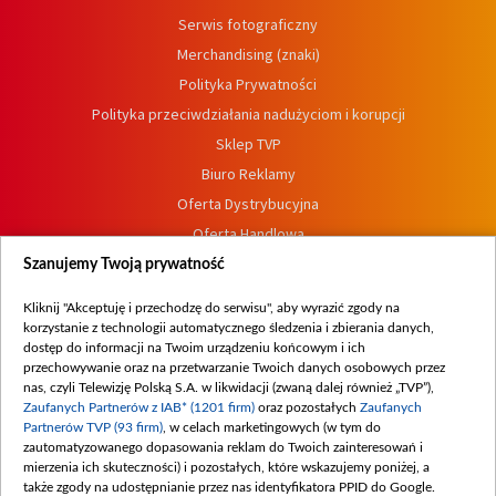
Serwis fotograficzny
Merchandising (znaki)
Polityka Prywatności
Polityka przeciwdziałania nadużyciom i korupcji
Sklep TVP
Biuro Reklamy
Oferta Dystrybucyjna
Oferta Handlowa
Dostępność
Szanujemy Twoją prywatność
Moje zgody
Kliknij "Akceptuję i przechodzę do serwisu", aby wyrazić zgody na
Procedura zgłoszeń wewnętrznych
korzystanie z technologii automatycznego śledzenia i zbierania danych,
dostęp do informacji na Twoim urządzeniu końcowym i ich
przechowywanie oraz na przetwarzanie Twoich danych osobowych przez
nas, czyli Telewizję Polską S.A. w likwidacji (zwaną dalej również „TVP”),
Zaufanych Partnerów z IAB* (1201 firm)
oraz pozostałych
Zaufanych
Partnerów TVP (93 firm)
, w celach marketingowych (w tym do
zautomatyzowanego dopasowania reklam do Twoich zainteresowań i
mierzenia ich skuteczności) i pozostałych, które wskazujemy poniżej, a
także zgody na udostępnianie przez nas identyfikatora PPID do Google.