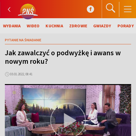
WYDANIA
WIDEO
KUCHNIA
ZDROWIE
GWIAZDY
PORADY
PYTANIE NA ŚNIADANIE
Jak zawalczyć o podwyżkę i awans w
nowym roku?
03.01.2022, 08:41