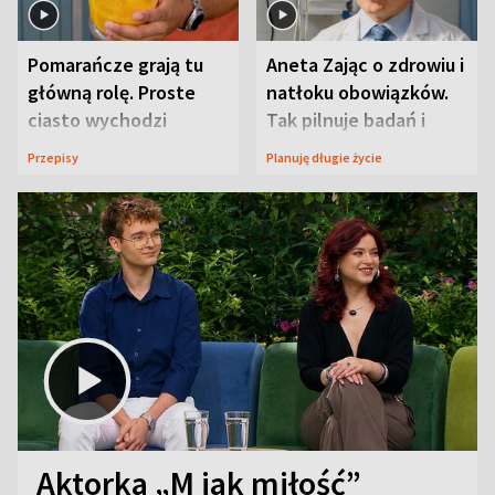
Pomarańcze grają tu
Aneta Zając o zdrowiu i
główną rolę. Proste
natłoku obowiązków.
ciasto wychodzi
Tak pilnuje badań i
wyjątkowo wilgotne
wizyt
Przepisy
Planuję długie życie
Aktorka „M jak miłość”