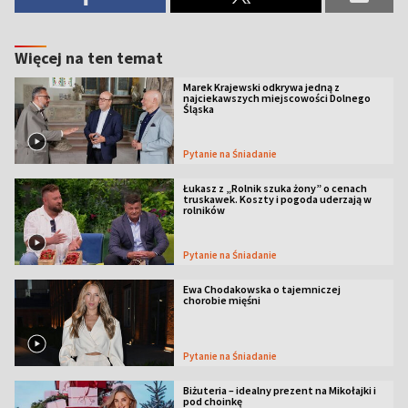
Więcej na ten temat
Marek Krajewski odkrywa jedną z
najciekawszych miejscowości Dolnego
Śląska
Pytanie na Śniadanie
Łukasz z „Rolnik szuka żony” o cenach
truskawek. Koszty i pogoda uderzają w
rolników
Pytanie na Śniadanie
Ewa Chodakowska o tajemniczej
chorobie mięśni
Pytanie na Śniadanie
Biżuteria – idealny prezent na Mikołajki i
pod choinkę