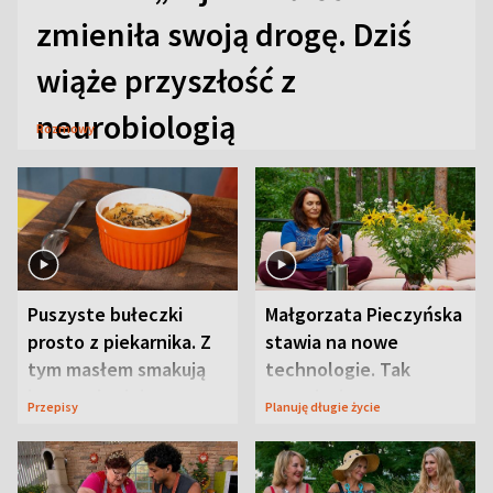
zmieniła swoją drogę. Dziś
wiąże przyszłość z
neurobiologią
Rozmowy
Puszyste bułeczki
Małgorzata Pieczyńska
prosto z piekarnika. Z
stawia na nowe
tym masłem smakują
technologie. Tak
jeszcze lepiej
organizuje sprawy
Przepisy
Planuję długie życie
zdrowotne