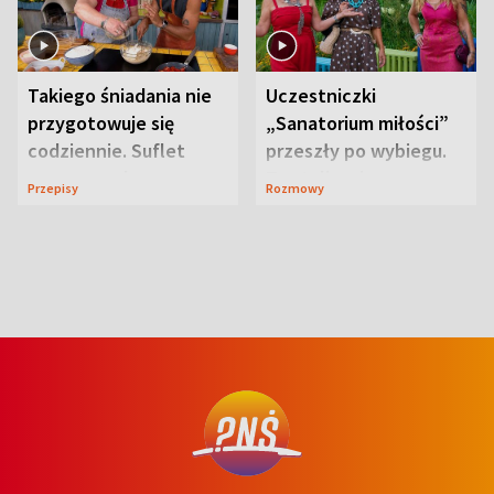
Takiego śniadania nie
Uczestniczki
przygotowuje się
„Sanatorium miłości”
codziennie. Suflet
przeszły po wybiegu.
serowy zachwyca
Te stylizacje
Przepisy
Rozmowy
smakiem
przyciągały wzrok