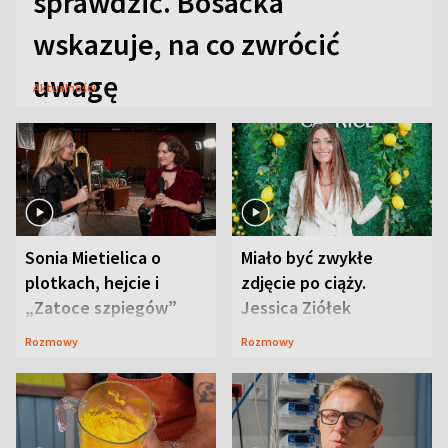
sprawdzić. Bosacka
wskazuje, na co zwrócić
uwagę
Aktualności
Sonia Mietielica o
Miało być zwykłe
plotkach, hejcie i
zdjęcie po ciąży.
„Zatoce szpiegów”
Jessica Ziółek
wywołała lawinę
Rozmowy
Rozmowy
komentarzy