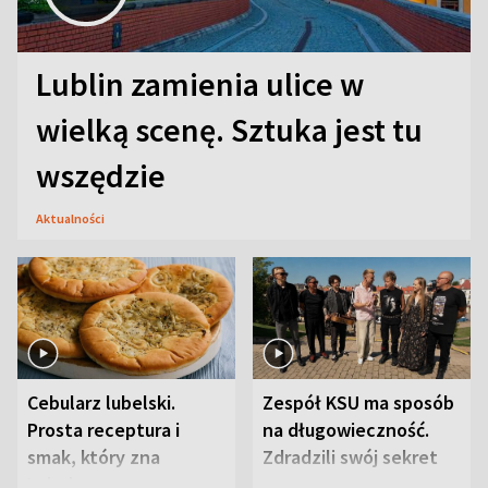
Lublin zamienia ulice w
wielką scenę. Sztuka jest tu
wszędzie
Aktualności
Cebularz lubelski.
Zespół KSU ma sposób
Prosta receptura i
na długowieczność.
smak, który zna
Zdradzili swój sekret
Lubelszczyzna