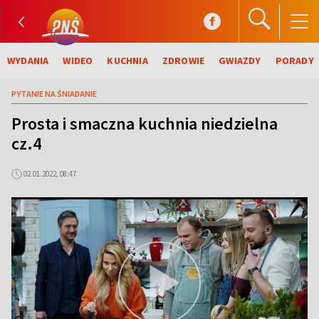
WYDANIA
WIDEO
KUCHNIA
ZDROWIE
GWIAZDY
PORADY
PYTANIE NA ŚNIADANIE
Prosta i smaczna kuchnia niedzielna
cz.4
02.01.2022, 08:47