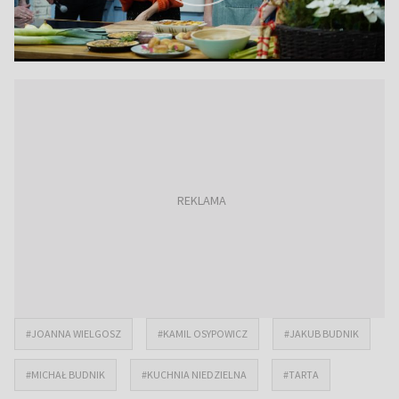
#JOANNA WIELGOSZ
#KAMIL OSYPOWICZ
#JAKUB BUDNIK
#MICHAŁ BUDNIK
#KUCHNIA NIEDZIELNA
#TARTA