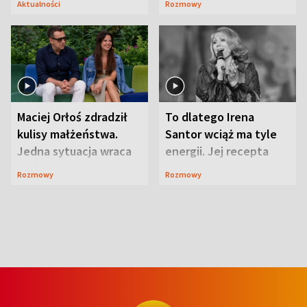
Aktualności
Rozmowy
Maciej Orłoś zdradził
To dlatego Irena
kulisy małżeństwa.
Santor wciąż ma tyle
Jedna sytuacja wraca
energii. Jej recepta
jak bumerang
jest zaskakująco
Rozmowy
Rozmowy
prosta