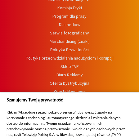
Komisja Etyki
Program dla prasy
Dla mediów
Serwis fotograficzny
Merchandising (znaki)
Polityka Prywatności
Polityka przeciwdziałania nadużyciom i korupcji
Sklep TVP
Biuro Reklamy
Oferta Dystrybucyjna
Oferta Handlowa
Dostępność
Szanujemy Twoją prywatność
Moje zgody
Kliknij "Akceptuję i przechodzę do serwisu", aby wyrazić zgody na
Procedura zgłoszeń wewnętrznych
korzystanie z technologii automatycznego śledzenia i zbierania danych,
dostęp do informacji na Twoim urządzeniu końcowym i ich
przechowywanie oraz na przetwarzanie Twoich danych osobowych przez
nas, czyli Telewizję Polską S.A. w likwidacji (zwaną dalej również „TVP”),