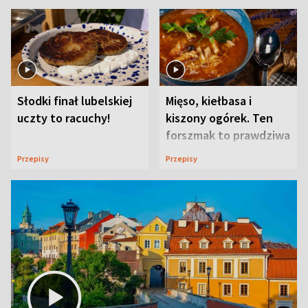
Słodki finał lubelskiej
Mięso, kiełbasa i
uczty to racuchy!
kiszony ogórek. Ten
forszmak to prawdziwa
uczta
Przepisy
Przepisy