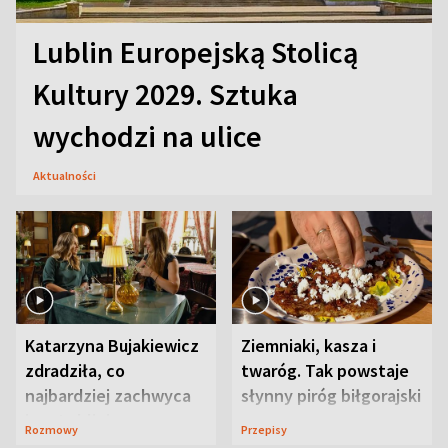
Lublin Europejską Stolicą
Kultury 2029. Sztuka
wychodzi na ulice
Aktualności
Katarzyna Bujakiewicz
Ziemniaki, kasza i
zdradziła, co
twaróg. Tak powstaje
najbardziej zachwyca
słynny piróg biłgorajski
ją w Lublinie
Rozmowy
Przepisy