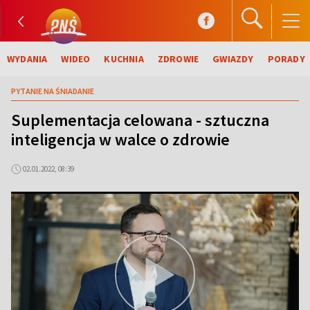
WYDANIA
WIDEO
KUCHNIA
ZDROWIE
GWIAZDY
PORADY
PYTANIE NA ŚNIADANIE
Suplementacja celowana - sztuczna
inteligencja w walce o zdrowie
02.01.2022, 08:39