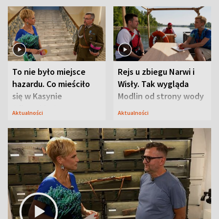
To nie było miejsce
Rejs u zbiegu Narwi i
hazardu. Co mieściło
Wisły. Tak wygląda
się w Kasynie
Modlin od strony wody
Oficerskim?
Aktualności
Aktualności