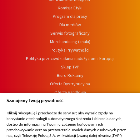
Komisja Etyki
Program dla prasy
Dla mediów
Serwis fotograficzny
Merchandising (znaki)
Polityka Prywatności
Polityka przeciwdziałania nadużyciom i korupcji
Sklep TVP
Biuro Reklamy
Oferta Dystrybucyjna
Oferta Handlowa
Dostępność
Szanujemy Twoją prywatność
Moje zgody
Kliknij "Akceptuję i przechodzę do serwisu", aby wyrazić zgody na
Procedura zgłoszeń wewnętrznych
korzystanie z technologii automatycznego śledzenia i zbierania danych,
dostęp do informacji na Twoim urządzeniu końcowym i ich
przechowywanie oraz na przetwarzanie Twoich danych osobowych przez
nas, czyli Telewizję Polską S.A. w likwidacji (zwaną dalej również „TVP”),