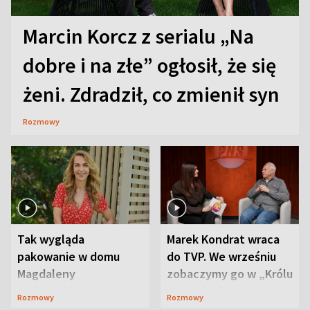
Marcin Korcz z serialu „Na
dobre i na złe” ogłosił, że się
żeni. Zdradził, co zmienił syn
Rozmowy
Tak wygląda
Marek Kondrat wraca
pakowanie w domu
do TVP. We wrześniu
Magdaleny
zobaczymy go w „Królu
Waligórskiej-Lisieckiej.
Maciusiu I”
Rozmowy
Rozmowy
Mąż nie odpuszcza