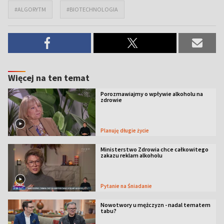
#ALGORYTM
#BIOTECHNOLOGIA
Więcej na ten temat
Porozmawiajmy o wpływie alkoholu na
zdrowie
Planuję długie życie
Ministerstwo Zdrowia chce całkowitego
zakazu reklam alkoholu
Pytanie na Śniadanie
Nowotwory u mężczyzn - nadal tematem
tabu?