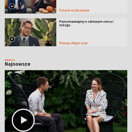
Pytanie na Śniadanie
Porozmawiajmy o zdrowym sercu i
mózgu
Planuję długie życie
Najnowsze