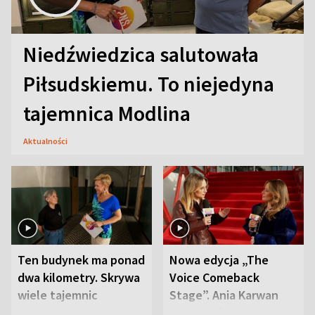
Niedźwiedzica salutowała
Piłsudskiemu. To niejedyna
tajemnica Modlina
Aktualności
Ten budynek ma ponad
Nowa edycja „The
dwa kilometry. Skrywa
Voice Comeback
wiele tajemnic
Stage”. Ania Karwan
zapowiada