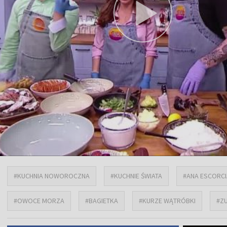
#KUCHNIA NOWOROCZNA
#KUCHNIE ŚWIATA
#ANA ESCORCI
#OWOCE MORZA
#BAGIETKA
#KURZE WĄTRÓBKI
#Z