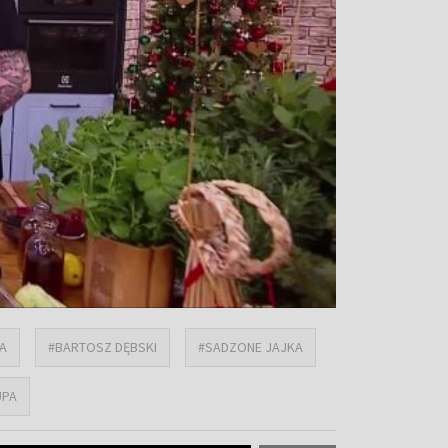
A
#BARTOSZ DĘBSKI
#SADZONE JAJKA
UPA