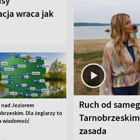
isy
cja wraca jak
Ruch od sameg
r nad Jeziorem
brzeskim. Dla żeglarzy to
Tarnobrzeskim,
a wiadomość
zasada