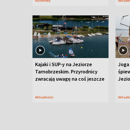
Rozmowy
Aktual
Kajaki i SUP-y na Jeziorze
Joga 
Tarnobrzeskim. Przyrodnicy
śpiew
zwracają uwagę na coś jeszcze
Jezi
Aktualności
Aktual