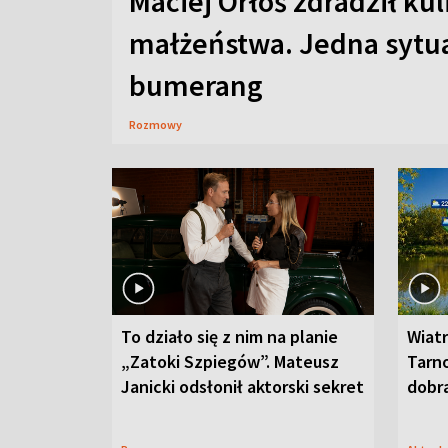
Maciej Orłoś zdradził kul
małżeństwa. Jedna sytua
bumerang
Rozmowy
To działo się z nim na planie
Wiat
„Zatoki Szpiegów”. Mateusz
Tarno
Janicki odsłonił aktorski sekret
dobr