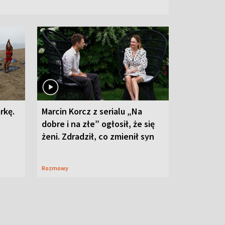
rkę.
Marcin Korcz z serialu „Na
dobre i na złe” ogłosił, że się
żeni. Zdradził, co zmienił syn
Rozmowy