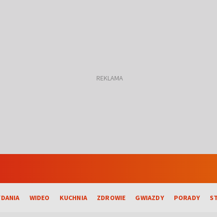
DANIA
WIDEO
KUCHNIA
ZDROWIE
GWIAZDY
PORADY
S