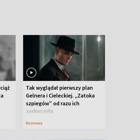
ciąż
Tak wyglądał pierwszy plan
ta
Gelnera i Cieleckiej. „Zatoka
szpiegów” od razu ich
zaskoczyła
Rozmowy