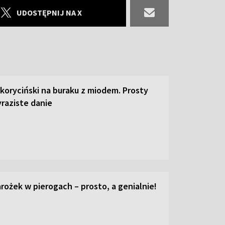
UDOSTĘPNIJ NA X
 koryciński na buraku z miodem. Prosty
raziste danie
ożek w pierogach – prosto, a genialnie!