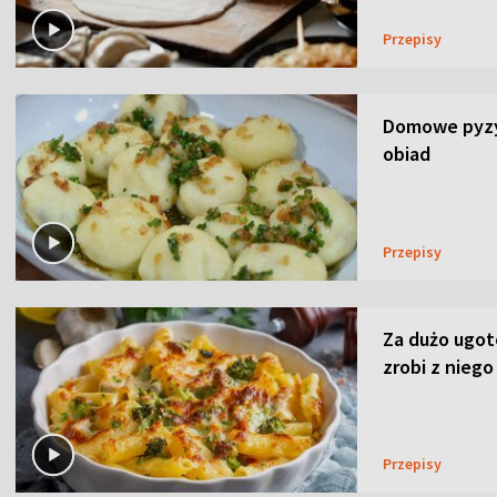
Przepisy
Domowe pyzy 
obiad
Przepisy
Za dużo ugo
zrobi z niego
Przepisy