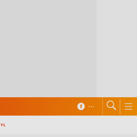
...
TYL