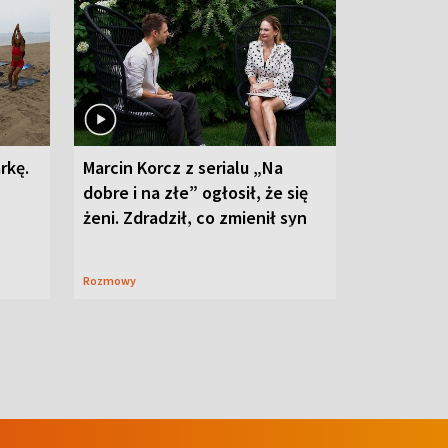
rkę.
Marcin Korcz z serialu „Na
dobre i na złe” ogłosił, że się
żeni. Zdradził, co zmienił syn
Rozmowy