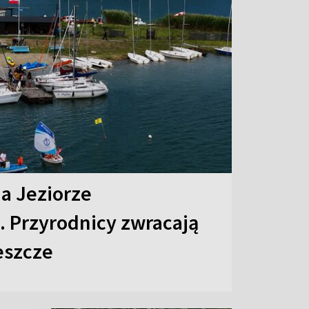
na Jeziorze
 Przyrodnicy zwracają
eszcze