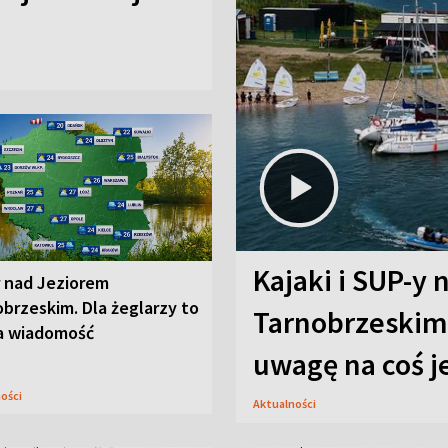
Kajaki i SUP-y 
r nad Jeziorem
brzeskim. Dla żeglarzy to
Tarnobrzeskim.
a wiadomość
uwagę na coś j
ności
Aktualności