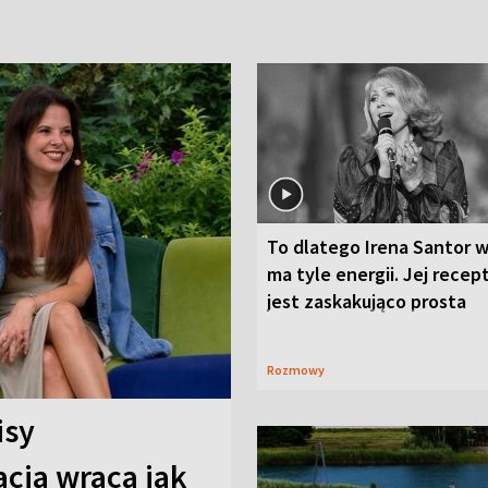
To dlatego Irena Santor w
ma tyle energii. Jej recep
jest zaskakująco prosta
Rozmowy
isy
cja wraca jak