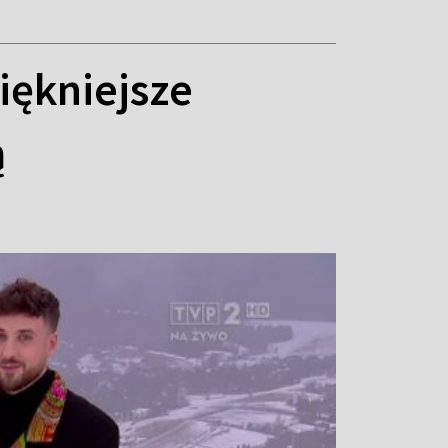
iękniejsze
ą