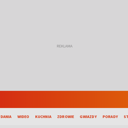
DANIA
WIDEO
KUCHNIA
ZDROWIE
GWIAZDY
PORADY
S