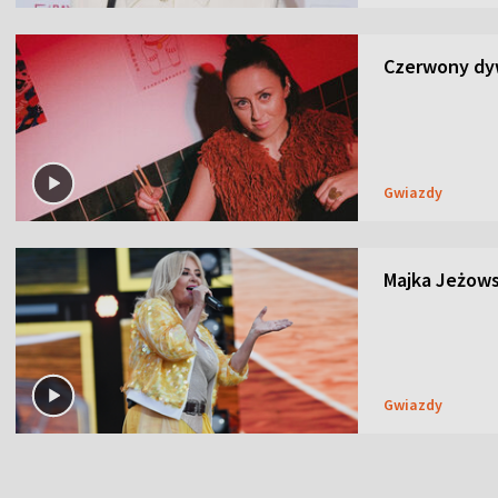
Czerwony dyw
Gwiazdy
Majka Jeżows
Gwiazdy