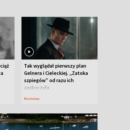
ciąż
Tak wyglądał pierwszy plan
ta
Gelnera i Cieleckiej. „Zatoka
szpiegów” od razu ich
zaskoczyła
Rozmowy