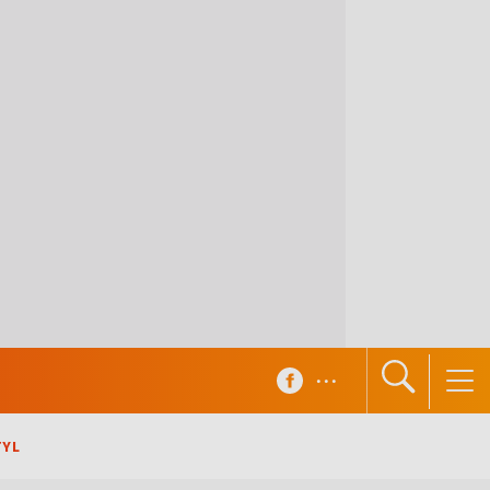
...
TYL