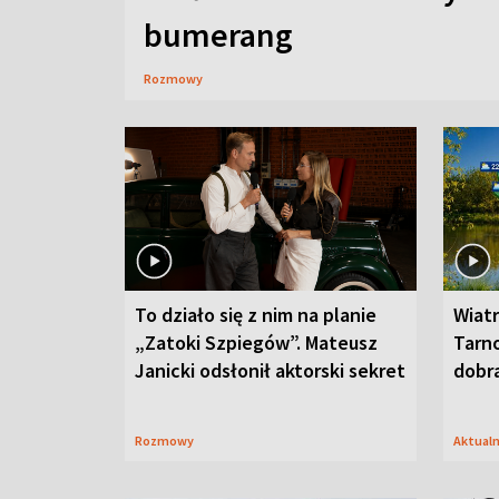
bumerang
Rozmowy
To działo się z nim na planie
Wiat
„Zatoki Szpiegów”. Mateusz
Tarno
Janicki odsłonił aktorski sekret
dobr
Rozmowy
Aktual