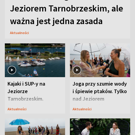
Jeziorem Tarnobrzeskim, ale
ważna jest jedna zasada
Aktualności
Kajaki i SUP-y na
Joga przy szumie wody
Jeziorze
i śpiewie ptaków. Tylko
Tarnobrzeskim.
nad Jeziorem
Przyrodnicy zwracają
Tarnobrzeskim
Aktualności
Aktualności
uwagę na coś jeszcze