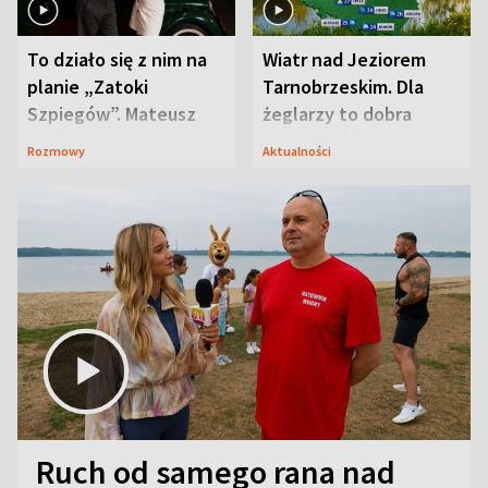
To działo się z nim na
Wiatr nad Jeziorem
planie „Zatoki
Tarnobrzeskim. Dla
Szpiegów”. Mateusz
żeglarzy to dobra
Janicki odsłonił
wiadomość
Rozmowy
Aktualności
aktorski sekret
Ruch od samego rana nad