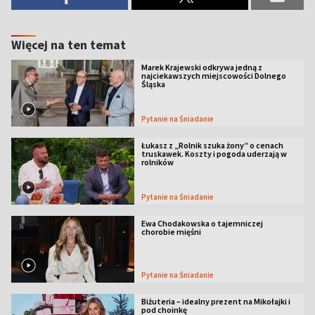
Więcej na ten temat
Marek Krajewski odkrywa jedną z
najciekawszych miejscowości Dolnego
Śląska
Pytanie na Śniadanie
Łukasz z „Rolnik szuka żony” o cenach
truskawek. Koszty i pogoda uderzają w
rolników
Pytanie na Śniadanie
Ewa Chodakowska o tajemniczej
chorobie mięśni
Pytanie na Śniadanie
Biżuteria – idealny prezent na Mikołajki i
pod choinkę