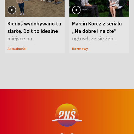
Kiedyś wydobywano tu
Marcin Korcz z serialu
siarkę. Dziś to idealne
„Na dobre i na złe”
miejsce na
ogłosił, że się żeni.
wypoczynek
Zdradził, co zmienił
Aktualności
Rozmowy
syn