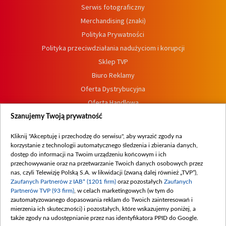
Serwis fotograficzny
Merchandising (znaki)
Polityka Prywatności
Polityka przeciwdziałania nadużyciom i korupcji
Sklep TVP
Biuro Reklamy
Oferta Dystrybucyjna
Oferta Handlowa
Dostępność
Szanujemy Twoją prywatność
Moje zgody
Kliknij "Akceptuję i przechodzę do serwisu", aby wyrazić zgody na
Procedura zgłoszeń wewnętrznych
korzystanie z technologii automatycznego śledzenia i zbierania danych,
dostęp do informacji na Twoim urządzeniu końcowym i ich
przechowywanie oraz na przetwarzanie Twoich danych osobowych przez
nas, czyli Telewizję Polską S.A. w likwidacji (zwaną dalej również „TVP”),
Zaufanych Partnerów z IAB* (1201 firm)
oraz pozostałych
Zaufanych
Partnerów TVP (93 firm)
, w celach marketingowych (w tym do
zautomatyzowanego dopasowania reklam do Twoich zainteresowań i
mierzenia ich skuteczności) i pozostałych, które wskazujemy poniżej, a
także zgody na udostępnianie przez nas identyfikatora PPID do Google.