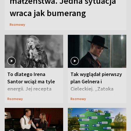
małżeństwa. Jedna sytuacja
wraca jak bumerang
Rozmowy
To dlatego Irena
Tak wyglądał pierwszy
Santor wciąż ma tyle
plan Gelnera i
energii. Jej recepta
Cieleckiej. „Zatoka
jest zaskakująco
szpiegów” od razu ich
Rozmowy
Rozmowy
prosta
zaskoczyła