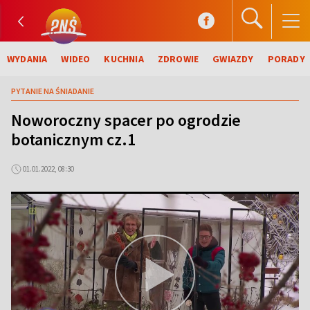
WYDANIA
WIDEO
KUCHNIA
ZDROWIE
GWIAZDY
PORADY
PYTANIE NA ŚNIADANIE
Noworoczny spacer po ogrodzie
botanicznym cz.1
01.01.2022, 08:30