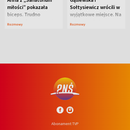
miłości” pokazała
Sołtysiewicz wrócili w
biceps. Trudno
wyjątkowe miejsce. Na
uwierzyć, co przeszła
szlaku czekał
Rozmowy
Rozmowy
wcześniej
niedźwiedź
Abonament TVP