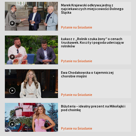
Marek Krajewski odkrywa jedną z
najciekawszych miejscowości Dolnego
Śląska
Pytanie na Śniadanie
Łukasz z „Rolnik szuka żony” o cenach
truskawek. Koszty i pogoda uderzają w
rolników
Pytanie na Śniadanie
Ewa Chodakowska o tajemniczej
chorobie mięśni
Pytanie na Śniadanie
Biżuteria – idealny prezent na Mikołajki i
pod choinkę
Pytanie na Śniadanie