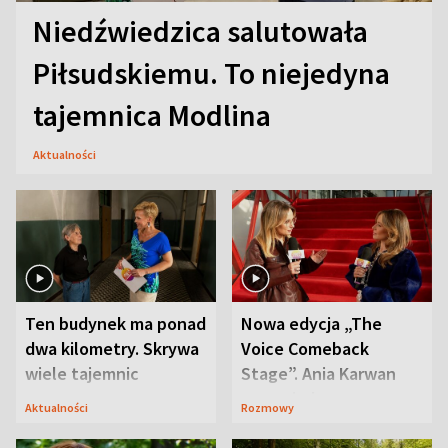
Niedźwiedzica salutowała
Piłsudskiemu. To niejedyna
tajemnica Modlina
Aktualności
Ten budynek ma ponad
Nowa edycja „The
dwa kilometry. Skrywa
Voice Comeback
wiele tajemnic
Stage”. Ania Karwan
zapowiada
Aktualności
Rozmowy
niespodzianki