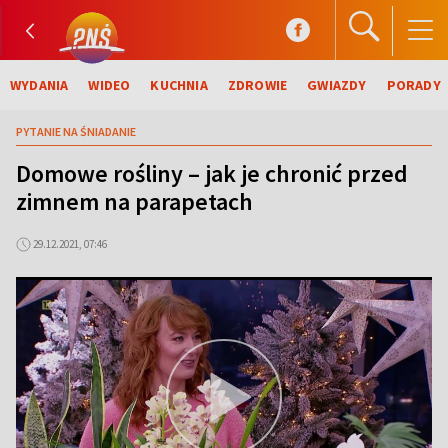
WYDANIA
WIDEO
KUCHNIA
ZDROWIE
GWIAZDY
PORADY
PYTANIE NA ŚNIADANIE
Domowe rośliny – jak je chronić przed
zimnem na parapetach
29.12.2021, 07:46