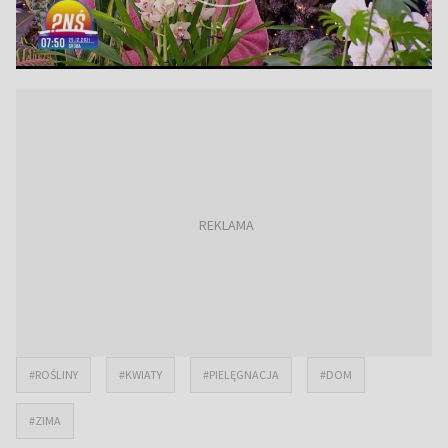
#ROŚLINY
#KWIATY
#PIELĘGNACJA
#DOM
#ZIMA