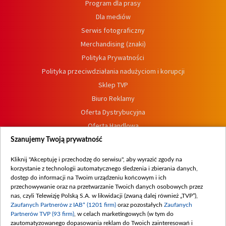
Program dla prasy
Dla mediów
Serwis fotograficzny
Merchandising (znaki)
Polityka Prywatności
Polityka przeciwdziałania nadużyciom i korupcji
Sklep TVP
Biuro Reklamy
Oferta Dystrybucyjna
Oferta Handlowa
Dostępność
Szanujemy Twoją prywatność
Moje zgody
Kliknij "Akceptuję i przechodzę do serwisu", aby wyrazić zgody na
Procedura zgłoszeń wewnętrznych
korzystanie z technologii automatycznego śledzenia i zbierania danych,
dostęp do informacji na Twoim urządzeniu końcowym i ich
przechowywanie oraz na przetwarzanie Twoich danych osobowych przez
nas, czyli Telewizję Polską S.A. w likwidacji (zwaną dalej również „TVP”),
Zaufanych Partnerów z IAB* (1201 firm)
oraz pozostałych
Zaufanych
Partnerów TVP (93 firm)
, w celach marketingowych (w tym do
zautomatyzowanego dopasowania reklam do Twoich zainteresowań i