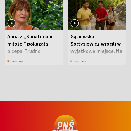
Anna z „Sanatorium
Gąsiewska i
miłości” pokazała
Sołtysiewicz wrócili w
biceps. Trudno
wyjątkowe miejsce. Na
uwierzyć, co przeszła
szlaku czekał
Rozmowy
Rozmowy
wcześniej
niedźwiedź