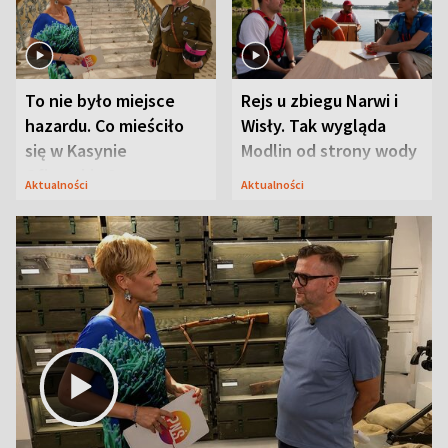
To nie było miejsce
Rejs u zbiegu Narwi i
hazardu. Co mieściło
Wisły. Tak wygląda
się w Kasynie
Modlin od strony wody
Oficerskim?
Aktualności
Aktualności