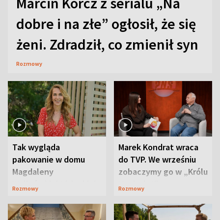
Marcin Korcz z serialu „Na
dobre i na złe” ogłosił, że się
żeni. Zdradził, co zmienił syn
Rozmowy
Tak wygląda
Marek Kondrat wraca
pakowanie w domu
do TVP. We wrześniu
Magdaleny
zobaczymy go w „Królu
Waligórskiej-Lisieckiej.
Maciusiu I”
Rozmowy
Rozmowy
Mąż nie odpuszcza