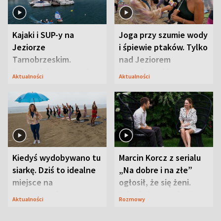
Kajaki i SUP-y na
Joga przy szumie wody
Jeziorze
i śpiewie ptaków. Tylko
Tarnobrzeskim.
nad Jeziorem
Przyrodnicy zwracają
Tarnobrzeskim
Aktualności
Aktualności
uwagę na coś jeszcze
Kiedyś wydobywano tu
Marcin Korcz z serialu
siarkę. Dziś to idealne
„Na dobre i na złe”
miejsce na
ogłosił, że się żeni.
wypoczynek
Zdradził, co zmienił
Aktualności
Rozmowy
syn