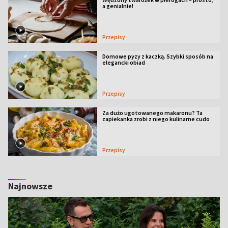
a genialnie!
Przepisy
Domowe pyzy z kaczką. Szybki sposób na
elegancki obiad
Przepisy
Za dużo ugotowanego makaronu? Ta
zapiekanka zrobi z niego kulinarne cudo
Przepisy
Najnowsze