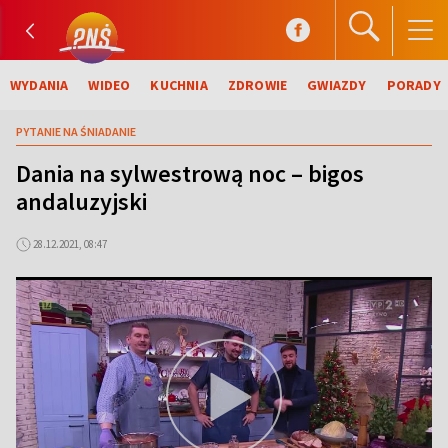
WYDANIA
WIDEO
KUCHNIA
ZDROWIE
GWIAZDY
PORADY
PYTANIE NA ŚNIADANIE
Dania na sylwestrową noc – bigos
andaluzyjski
28.12.2021, 08:47