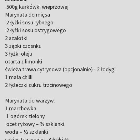
500g karkówki wieprzowej
Marynata do mięsa
2 łyżki sosu rybnego
2 łyżki sosu ostrygowego
2 szalotki
3 ząbki czosnku
3 łyżki oleju
otarta z limonki
świeża trawa cytrynowa (opcjonalnie) –2 łodygi
1 mała chilli
2 łyżeczki cukru trzcinowego
Marynata do warzyw:
1 marchewka
1 ogórek zielony
ocet ryżowy – ¾ szklanki
woda – ½ szklanki
cukier trzcinowy – 3 łyżki ¾