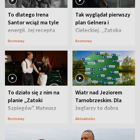
To dlatego Irena
Tak wyglądał pierwszy
Santor wciąż ma tyle
plan Gelnera i
energii. Jej recepta
Cieleckiej. „Zatoka
jest zaskakująco
szpiegów” od razu ich
Rozmowy
Rozmowy
prosta
zaskoczyła
To działo się z nim na
Wiatr nad Jeziorem
planie „Zatoki
Tarnobrzeskim. Dla
Szpiegów”. Mateusz
żeglarzy to dobra
Janicki odsłonił
wiadomość
Rozmowy
Aktualności
aktorski sekret