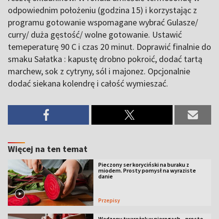
odpowiednim położeniu (godzina 15) i korzystając z
programu gotowanie wspomagane wybrać Gulasze/
curry/ duża gęstość/ wolne gotowanie. Ustawić
temeperaturę 90 C i czas 20 minut. Doprawić finalnie do
smaku Sałatka : kapustę drobno pokroić, dodać tartą
marchew, sok z cytryny, sól i majonez. Opcjonalnie
dodać siekana kolendrę i całość wymieszać.
Więcej na ten temat
Pieczony ser koryciński na buraku z
miodem. Prosty pomysł na wyraziste
danie
Przepisy
Wędzony twarożek w pierogach – prosto,