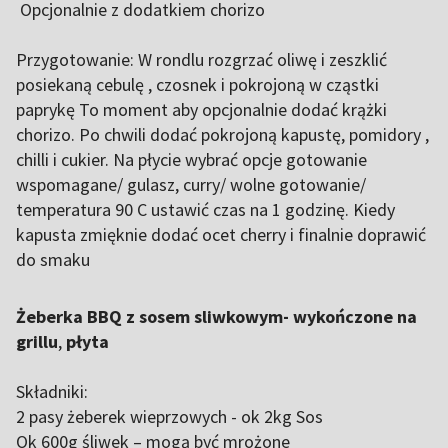
Opcjonalnie z dodatkiem chorizo
Przygotowanie: W rondlu rozgrzać oliwę i zeszklić
posiekaną cebulę , czosnek i pokrojoną w cząstki
paprykę To moment aby opcjonalnie dodać krążki
chorizo. Po chwili dodać pokrojoną kapustę, pomidory ,
chilli i cukier. Na płycie wybrać opcje gotowanie
wspomagane/ gulasz, curry/ wolne gotowanie/
temperatura 90 C ustawić czas na 1 godzinę. Kiedy
kapusta zmięknie dodać ocet cherry i finalnie doprawić
do smaku
Żeberka BBQ z sosem sliwkowym- wykończone na
grillu
,
płyta
Składniki:
2 pasy żeberek wieprzowych - ok 2kg Sos
Ok 600g śliwek – mogą być mrożone