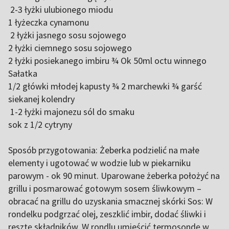
2-3 łyżki ulubionego miodu
1 łyżeczka cynamonu
2 łyżki jasnego sosu sojowego
2 łyżki ciemnego sosu sojowego
2 łyżki posiekanego imbiru ¾ Ok 50ml octu winnego
Sałatka
1/2 główki młodej kapusty ¾ 2 marchewki ¾ garść
siekanej kolendry
1-2 łyżki majonezu sól do smaku
sok z 1/2 cytryny
Sposób przygotowania: Żeberka podzielić na małe
elementy i ugotować w wodzie lub w piekarniku
parowym - ok 90 minut. Uparowane żeberka położyć na
grillu i posmarować gotowym sosem śliwkowym –
obracać na grillu do uzyskania smacznej skórki Sos: W
rondelku podgrzać olej, zeszklić imbir, dodać śliwki i
resztę składników. W rondlu umieścić termosondę w