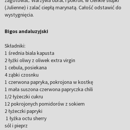
zagotować. Warzywa obrać i pokroić w cienkie słupki
(Julienne) i zalać ciepłą marynatą. Całość odstawić do
wystygnięcia.
Bigos andaluzyjski
Składniki:
1 średnia biala kapusta
2 łyżki oliwy z oliwek extra virgin
1 cebula, posiekana
4 ząbki czosnku
1 czerwona papryka, pokrojona w kostkę
1 mała suszona czerwona papryczka chili
1/2 łyżeczki cukru
12 pokrojonych pomidorów z sokiem
2 łyżeczki papryki
1 łyżka octu sherry
sól i pieprz