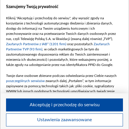
Dostępność
Szanujemy Twoją prywatność
Moje zgody
Kliknij "Akceptuję i przechodzę do serwisu", aby wyrazić zgody na
Procedura zgłoszeń wewnętrznych
korzystanie z technologii automatycznego śledzenia i zbierania danych,
dostęp do informacji na Twoim urządzeniu końcowym i ich
przechowywanie oraz na przetwarzanie Twoich danych osobowych przez
nas, czyli Telewizję Polską S.A. w likwidacji (zwaną dalej również „TVP”),
Zaufanych Partnerów z IAB* (1201 firm)
oraz pozostałych
Zaufanych
Partnerów TVP (93 firm)
, w celach marketingowych (w tym do
zautomatyzowanego dopasowania reklam do Twoich zainteresowań i
mierzenia ich skuteczności) i pozostałych, które wskazujemy poniżej, a
także zgody na udostępnianie przez nas identyfikatora PPID do Google.
Twoje dane osobowe zbierane podczas odwiedzania przez Ciebie naszych
poszczególnych serwisów
zwanych dalej „Portalem”, w tym informacje
zapisywane za pomocą technologii takich jak: pliki cookie, sygnalizatory
WWW lub innych podobnych technologii umożliwiających świadczenie
dopasowanych i bezpiecznych usług, personalizację treści oraz reklam,
udostępnianie funkcji mediów społecznościowych oraz analizowanie ruchu
Akceptuję i przechodzę do serwisu
w Internecie.
Twoje dane osobowe zbierane podczas odwiedzania przez Ciebie
Ustawienia zaawansowane
poszczególnych serwisów
na Portalu, takie jak adresy IP, identyfikatory
© 2026 Telewizja Polska S. A. w likwidacji
Twoich urządzeń końcowych i identyfikatory plików cookie, informacje o