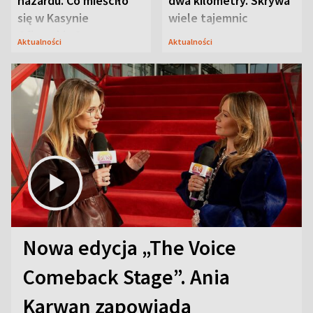
hazardu. Co mieściło
dwa kilometry. Skrywa
się w Kasynie
wiele tajemnic
Oficerskim?
Aktualności
Aktualności
Nowa edycja „The Voice
Comeback Stage”. Ania
Karwan zapowiada