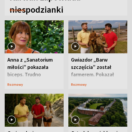
niespodzianki
Rozmowy
Anna z „Sanatorium
Gwiazdor „Barw
miłości” pokazała
szczęścia” został
biceps. Trudno
farmerem. Pokazał
uwierzyć, co przeszła
swoje niezwykłe
Rozmowy
Rozmowy
wcześniej
ranczo