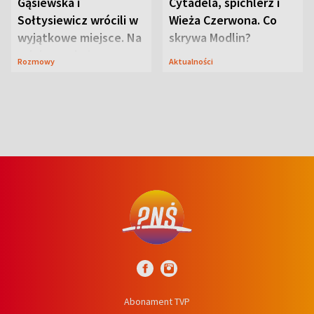
Gąsiewska i
Cytadela, spichlerz i
Sołtysiewicz wrócili w
Wieża Czerwona. Co
wyjątkowe miejsce. Na
skrywa Modlin?
szlaku czekał
Rozmowy
Aktualności
niedźwiedź
Abonament TVP