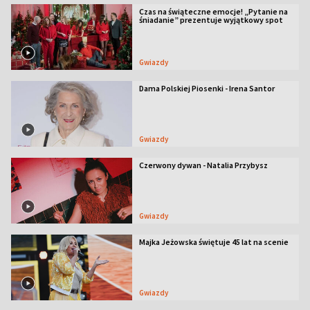
Czas na świąteczne emocje! „Pytanie na
śniadanie” prezentuje wyjątkowy spot
Gwiazdy
Dama Polskiej Piosenki - Irena Santor
Gwiazdy
Czerwony dywan - Natalia Przybysz
Gwiazdy
Majka Jeżowska świętuje 45 lat na scenie
Gwiazdy