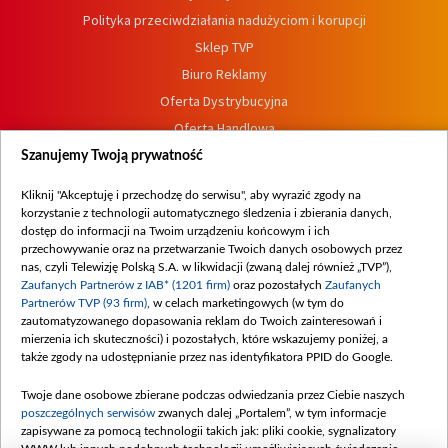
Polityka przeciwdziałania nadużyciom i korupcji
Sklep TVP
Biuro Reklamy
Oferta Dystrybucyjna
Oferta Handlowa
Dostępność
Szanujemy Twoją prywatność
Moje zgody
Kliknij "Akceptuję i przechodzę do serwisu", aby wyrazić zgody na
Procedura zgłoszeń wewnętrznych
korzystanie z technologii automatycznego śledzenia i zbierania danych,
dostęp do informacji na Twoim urządzeniu końcowym i ich
przechowywanie oraz na przetwarzanie Twoich danych osobowych przez
nas, czyli Telewizję Polską S.A. w likwidacji (zwaną dalej również „TVP”),
Zaufanych Partnerów z IAB* (1201 firm)
oraz pozostałych
Zaufanych
Partnerów TVP (93 firm)
, w celach marketingowych (w tym do
zautomatyzowanego dopasowania reklam do Twoich zainteresowań i
mierzenia ich skuteczności) i pozostałych, które wskazujemy poniżej, a
także zgody na udostępnianie przez nas identyfikatora PPID do Google.
Twoje dane osobowe zbierane podczas odwiedzania przez Ciebie naszych
poszczególnych serwisów
zwanych dalej „Portalem”, w tym informacje
zapisywane za pomocą technologii takich jak: pliki cookie, sygnalizatory