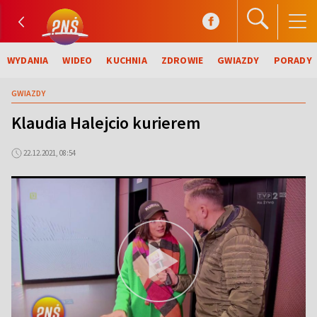
WYDANIA
WIDEO
KUCHNIA
ZDROWIE
GWIAZDY
PORADY
GWIAZDY
Klaudia Halejcio kurierem
22.12.2021, 08:54