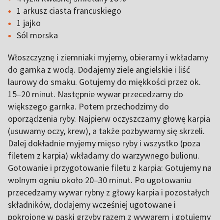
1 arkusz ciasta francuskiego
1 jajko
Sól morska
Włoszczyznę i ziemniaki myjemy, obieramy i wkładamy
do garnka z wodą. Dodajemy ziele angielskie i liść
laurowy do smaku. Gotujemy do miękkości przez ok.
15–20 minut. Następnie wywar przecedzamy do
większego garnka. Potem przechodzimy do
oporządzenia ryby. Najpierw oczyszczamy głowę karpia
(usuwamy oczy, krew), a także pozbywamy się skrzeli.
Dalej dokładnie myjemy mięso ryby i wszystko (poza
filetem z karpia) wkładamy do warzywnego bulionu.
Gotowanie i przygotowanie filetu z karpia: Gotujemy na
wolnym ogniu około 20–30 minut. Po ugotowaniu
przecedzamy wywar rybny z głowy karpia i pozostałych
składników, dodajemy wcześniej ugotowane i
pokrojone w paski grzyby razem z wywarem i gotujemy