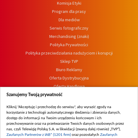
Komisja Etyki
Program dla prasy
Dla mediów
Serwis fotograficzny
Merchandising (znaki)
Polityka Prywatności
Polityka przeciwdziałania nadużyciom i korupcji
Sklep TVP
Biuro Reklamy
Oferta Dystrybucyjna
Oferta Handlowa
Dostępność
Szanujemy Twoją prywatność
Moje zgody
Kliknij "Akceptuję i przechodzę do serwisu", aby wyrazić zgody na
Procedura zgłoszeń wewnętrznych
korzystanie z technologii automatycznego śledzenia i zbierania danych,
dostęp do informacji na Twoim urządzeniu końcowym i ich
przechowywanie oraz na przetwarzanie Twoich danych osobowych przez
nas, czyli Telewizję Polską S.A. w likwidacji (zwaną dalej również „TVP”),
Zaufanych Partnerów z IAB* (1201 firm)
oraz pozostałych
Zaufanych