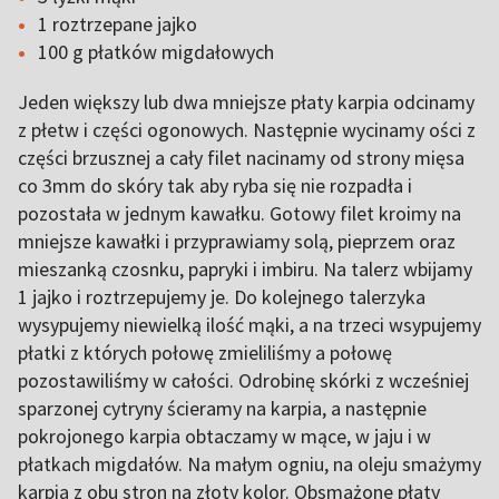
1 roztrzepane jajko
100 g płatków migdałowych
Jeden większy lub dwa mniejsze płaty karpia odcinamy
z płetw i części ogonowych. Następnie wycinamy ości z
części brzusznej a cały filet nacinamy od strony mięsa
co 3mm do skóry tak aby ryba się nie rozpadła i
pozostała w jednym kawałku. Gotowy filet kroimy na
mniejsze kawałki i przyprawiamy solą, pieprzem oraz
mieszanką czosnku, papryki i imbiru. Na talerz wbijamy
1 jajko i roztrzepujemy je. Do kolejnego talerzyka
wysypujemy niewielką ilość mąki, a na trzeci wsypujemy
płatki z których połowę zmieliliśmy a połowę
pozostawiliśmy w całości. Odrobinę skórki z wcześniej
sparzonej cytryny ścieramy na karpia, a następnie
pokrojonego karpia obtaczamy w mące, w jaju i w
płatkach migdałów. Na małym ogniu, na oleju smażymy
karpia z obu stron na złoty kolor. Obsmażone płaty