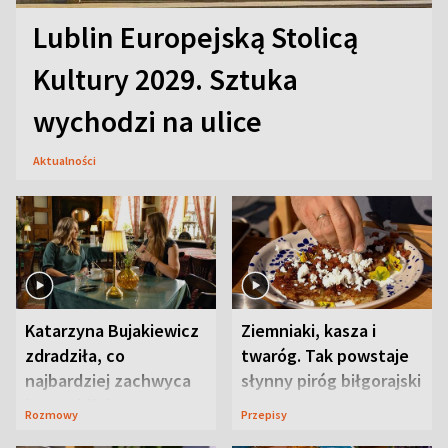
Lublin Europejską Stolicą
Kultury 2029. Sztuka
wychodzi na ulice
Aktualności
Katarzyna Bujakiewicz
Ziemniaki, kasza i
zdradziła, co
twaróg. Tak powstaje
najbardziej zachwyca
słynny piróg biłgorajski
ją w Lublinie
Rozmowy
Przepisy