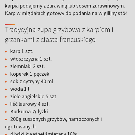
karpia podajemy z żurawiną lub sosem żurawinowym.
Karp w migdałach gotowy do podania na wigilijny stół
Tradycyjna zupa grzybowa z karpiem i
grzankami z ciasta francuskiego
karp 1 szt.
włoszczyzna 1 szt.
ziemniaki 2 szt.
koperek 1 pęczek
sok z cytryny 40 ml
woda 1 l
ziele angielskie 5 szt.
liść laurowy 4 szt.
Kurkuma ½ łyżki
200g suszonych grzybów, namoczonych i
ugotowanych
4 łyżki kwaśnej śmietany 18%