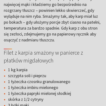
najwięcej mąki i kładziemy go bezpośrednio na
rozgrzany tłuszcz – powinien lekko skwierczeć, gdy
wyląduje na nim ryba. Smażymy tak, aby karp miał luz
po bokach – gdy ułożymy porcje zbyt ciasno na patelni,
temperatura za bardzo spadnie. Gdy karp z obu stron
się zezłoci, zdejmujemy go na papierowy ręcznik aby
osączyć z nadmiaru tłuszczu.
Filet z karpia smażony w panierce z
płatków migdałowych
1 kg karpia
szczypta soli i pieprzu
1 łyżeczka czosnku granulowanego
1 łyżeczka imbiru mielonego
1 łyżeczka papryki mielonej słodkiej
skórka z 1/2 cytryny
3 łyżki mąki