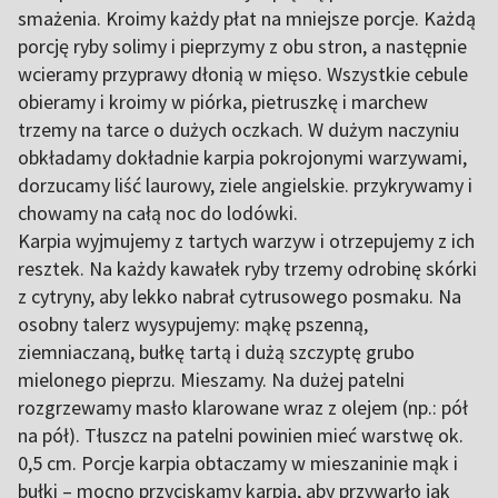
smażenia. Kroimy każdy płat na mniejsze porcje. Każdą
porcję ryby solimy i pieprzymy z obu stron, a następnie
wcieramy przyprawy dłonią w mięso. Wszystkie cebule
obieramy i kroimy w piórka, pietruszkę i marchew
trzemy na tarce o dużych oczkach. W dużym naczyniu
obkładamy dokładnie karpia pokrojonymi warzywami,
dorzucamy liść laurowy, ziele angielskie. przykrywamy i
chowamy na całą noc do lodówki.
Karpia wyjmujemy z tartych warzyw i otrzepujemy z ich
resztek. Na każdy kawałek ryby trzemy odrobinę skórki
z cytryny, aby lekko nabrał cytrusowego posmaku. Na
osobny talerz wysypujemy: mąkę pszenną,
ziemniaczaną, bułkę tartą i dużą szczyptę grubo
mielonego pieprzu. Mieszamy. Na dużej patelni
rozgrzewamy masło klarowane wraz z olejem (np.: pół
na pół). Tłuszcz na patelni powinien mieć warstwę ok.
0,5 cm. Porcje karpia obtaczamy w mieszaninie mąk i
bułki – mocno przyciskamy karpia, aby przywarło jak