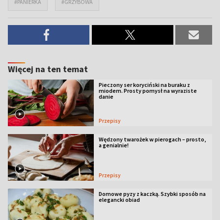
#PANIERKA
#GRZYBOWA
Więcej na ten temat
Pieczony ser koryciński na buraku z
miodem. Prosty pomysł na wyraziste
danie
Przepisy
Wędzony twarożek w pierogach – prosto,
a genialnie!
Przepisy
Domowe pyzy z kaczką. Szybki sposób na
elegancki obiad