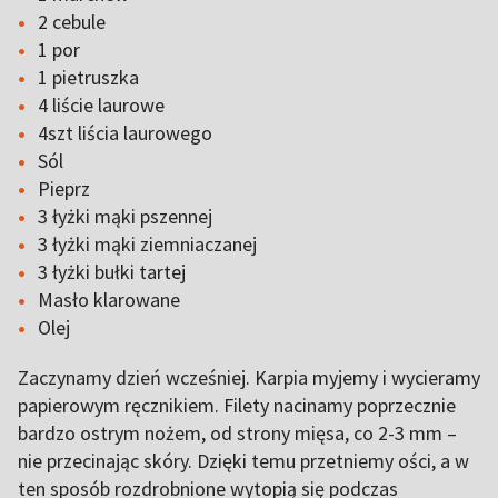
2 cebule
1 por
1 pietruszka
4 liście laurowe
4szt liścia laurowego
Sól
Pieprz
3 łyżki mąki pszennej
3 łyżki mąki ziemniaczanej
3 łyżki bułki tartej
Masło klarowane
Olej
Zaczynamy dzień wcześniej. Karpia myjemy i wycieramy
papierowym ręcznikiem. Filety nacinamy poprzecznie
bardzo ostrym nożem, od strony mięsa, co 2-3 mm –
nie przecinając skóry. Dzięki temu przetniemy ości, a w
ten sposób rozdrobnione wytopią się podczas