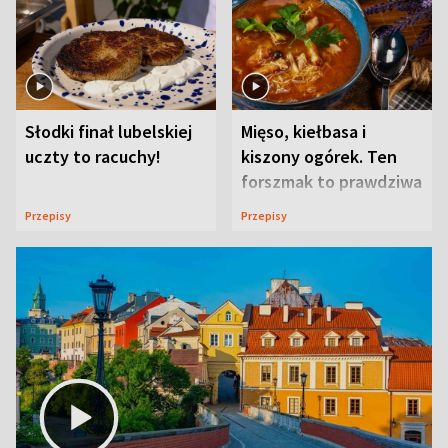
Słodki finał lubelskiej
Mięso, kiełbasa i
uczty to racuchy!
kiszony ogórek. Ten
forszmak to prawdziwa
uczta
Przepisy
Przepisy