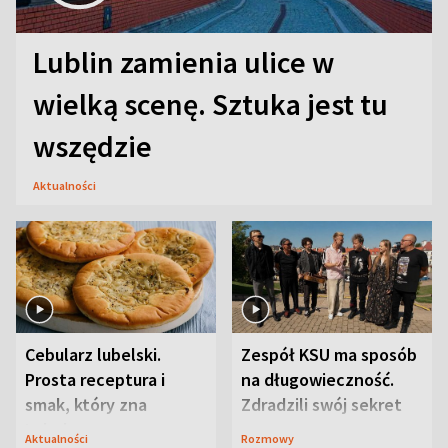
Lublin zamienia ulice w
wielką scenę. Sztuka jest tu
wszędzie
Aktualności
Cebularz lubelski.
Zespół KSU ma sposób
Prosta receptura i
na długowieczność.
smak, który zna
Zdradzili swój sekret
Lubelszczyzna
Aktualności
Rozmowy