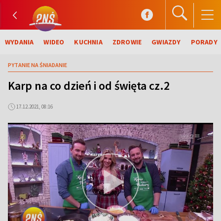
WYDANIA
WIDEO
KUCHNIA
ZDROWIE
GWIAZDY
PORADY
PYTANIE NA ŚNIADANIE
Karp na co dzień i od święta cz.2
17.12.2021, 08:16