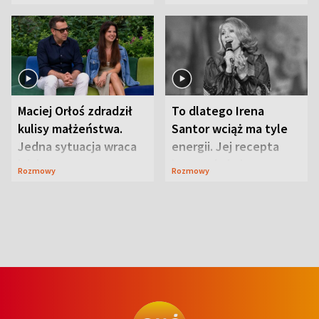
Maciej Orłoś zdradził
To dlatego Irena
kulisy małżeństwa.
Santor wciąż ma tyle
Jedna sytuacja wraca
energii. Jej recepta
jak bumerang
jest zaskakująco
Rozmowy
Rozmowy
prosta