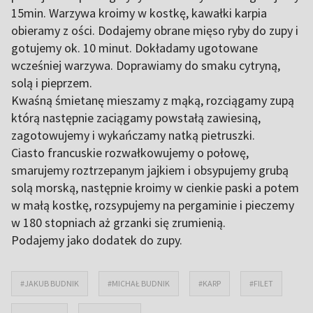
15min. Warzywa kroimy w kostkę, kawałki karpia
obieramy z ości. Dodajemy obrane mięso ryby do zupy i
gotujemy ok. 10 minut. Dokładamy ugotowane
wcześniej warzywa. Doprawiamy do smaku cytryną,
solą i pieprzem.
Kwaśną śmietanę mieszamy z mąką, rozciągamy zupą
którą następnie zaciągamy powstałą zawiesiną,
zagotowujemy i wykańczamy natką pietruszki.
Ciasto francuskie rozwałkowujemy o połowę,
smarujemy roztrzepanym jajkiem i obsypujemy grubą
solą morską, następnie kroimy w cienkie paski a potem
w małą kostkę, rozsypujemy na pergaminie i pieczemy
w 180 stopniach aż grzanki się zrumienią.
Podajemy jako dodatek do zupy.
#JAKUB BUDNIK
#MICHAŁ BUDNIK
#KARP
#FILET