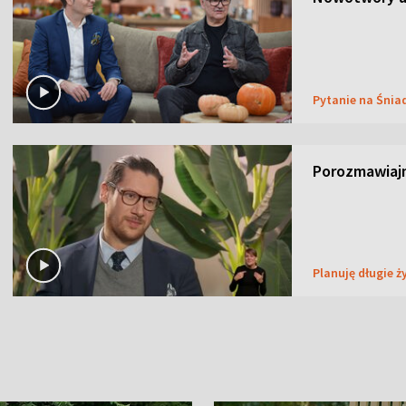
Pytanie na Śnia
Porozmawiaj
Planuję długie ż