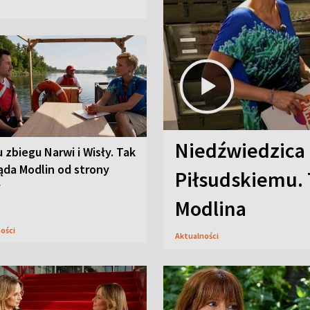
Niedźwiedzica
u zbiegu Narwi i Wisły. Tak
ąda Modlin od strony
Piłsudskiemu. 
y
Modlina
ności
Aktualności