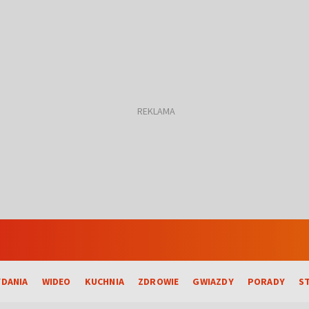
DANIA
WIDEO
KUCHNIA
ZDROWIE
GWIAZDY
PORADY
S