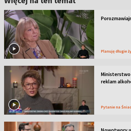
Więcej na ten temat
Porozmawiajm
Planuję długie ż
Ministerstwo
reklam alkoh
Pytanie na Śnia
Nowotwory u