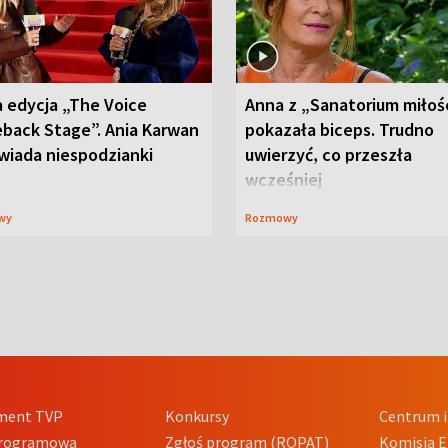
 edycja „The Voice
Anna z „Sanatorium miłoś
back Stage”. Ania Karwan
pokazała biceps. Trudno
wiada niespodzianki
uwierzyć, co przeszła
wcześniej
wy
Rozmowy
ment TVP
Konkursy
Centrum i
Programowa
Zgłoś program (ROPAT)
Komisja E