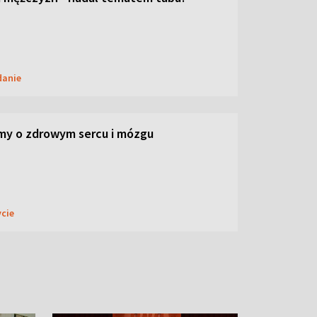
danie
my o zdrowym sercu i mózgu
ycie