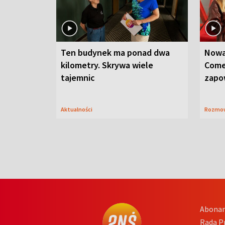
Ten budynek ma ponad dwa
Nowa
kilometry. Skrywa wiele
Come
tajemnic
zapo
Aktualności
Rozmo
Abona
Rada 