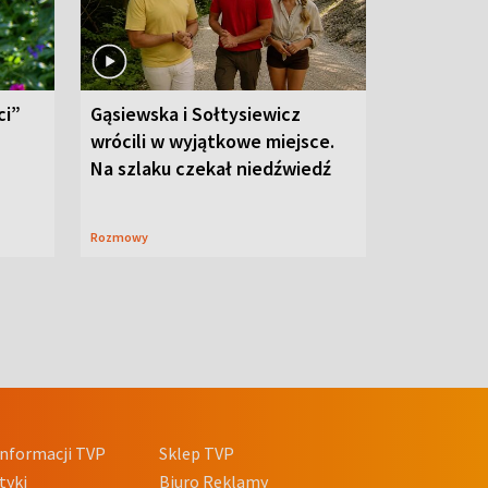
ci”
Gąsiewska i Sołtysiewicz
wrócili w wyjątkowe miejsce.
Na szlaku czekał niedźwiedź
Rozmowy
nformacji TVP
Sklep TVP
tyki
Biuro Reklamy