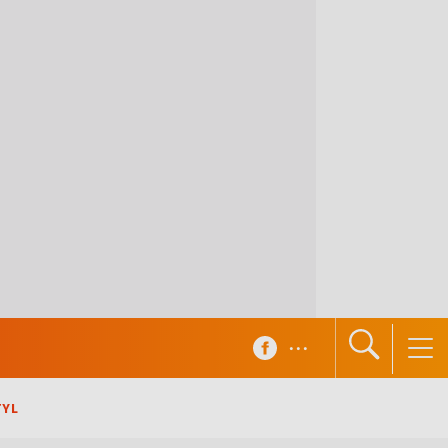
...
TYL