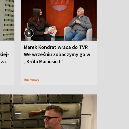
Marek Kondrat wraca do TVP.
iej-
We wrześniu zobaczymy go w
cza
„Królu Maciusiu I”
Rozmowy