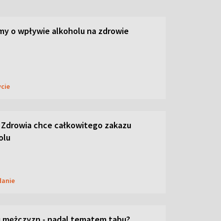
y o wpływie alkoholu na zdrowie
ycie
 Zdrowia chce całkowitego zakazu
olu
danie
 mężczyzn - nadal tematem tabu?