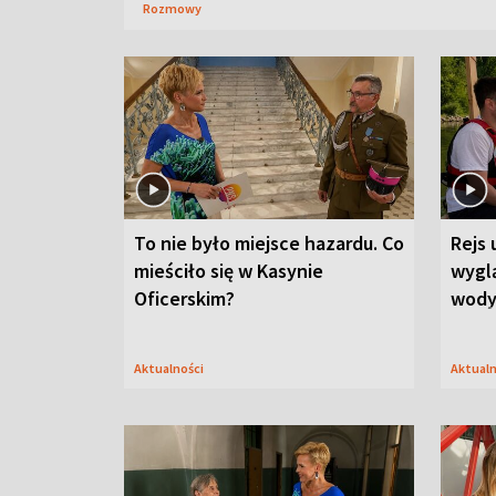
Rozmowy
To nie było miejsce hazardu. Co
Rejs 
mieściło się w Kasynie
wygl
Oficerskim?
wod
Aktualności
Aktual