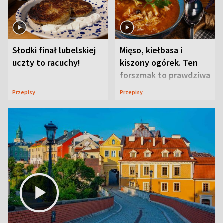
Słodki finał lubelskiej
Mięso, kiełbasa i
uczty to racuchy!
kiszony ogórek. Ten
forszmak to prawdziwa
uczta
Przepisy
Przepisy