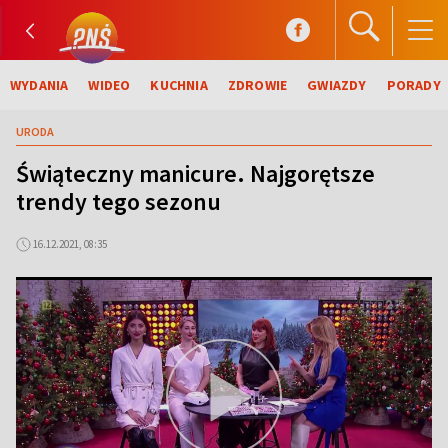
WYDANIA
WIDEO
KUCHNIA
ZDROWIE
GWIAZDY
PORADY
URODA
Świąteczny manicure. Najgorętsze
trendy tego sezonu
16.12.2021, 08:35