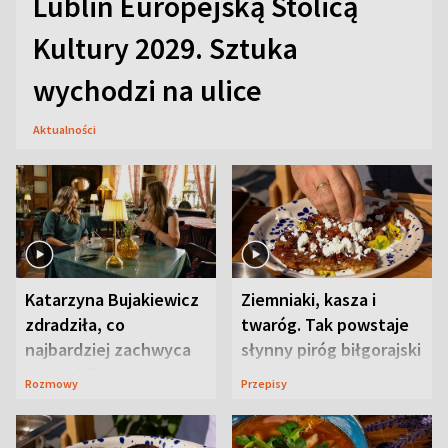
Lublin Europejską Stolicą
Kultury 2029. Sztuka
wychodzi na ulice
Aktualności
Katarzyna Bujakiewicz
Ziemniaki, kasza i
zdradziła, co
twaróg. Tak powstaje
najbardziej zachwyca
słynny piróg biłgorajski
ją w Lublinie
Rozmowy
Przepisy