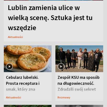
Lublin zamienia ulice w
wielką scenę. Sztuka jest tu
wszędzie
Aktualności
Cebularz lubelski.
Zespół KSU ma sposób
Prosta receptura i
na długowieczność.
smak, który zna
Zdradzili swój sekret
Lubelszczyzna
Aktualności
Rozmowy