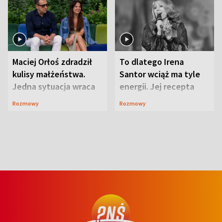
Maciej Orłoś zdradził
To dlatego Irena
kulisy małżeństwa.
Santor wciąż ma tyle
Jedna sytuacja wraca
energii. Jej recepta
jak bumerang
jest zaskakująco
Rozmowy
Rozmowy
prosta