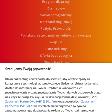
Program dla prasy
Dla mediów
Serwis fotograficzny
Merchandising (znaki)
Polityka Prywatności
Polityka przeciwdziałania nadużyciom i korupcji
Sklep TVP
Biuro Reklamy
Oferta Dystrybucyjna
Oferta Handlowa
Dostępność
Szanujemy Twoją prywatność
Moje zgody
Kliknij "Akceptuję i przechodzę do serwisu", aby wyrazić zgody na
Procedura zgłoszeń wewnętrznych
korzystanie z technologii automatycznego śledzenia i zbierania danych,
dostęp do informacji na Twoim urządzeniu końcowym i ich
przechowywanie oraz na przetwarzanie Twoich danych osobowych przez
nas, czyli Telewizję Polską S.A. w likwidacji (zwaną dalej również „TVP”),
Zaufanych Partnerów z IAB* (1201 firm)
oraz pozostałych
Zaufanych
Partnerów TVP (93 firm)
, w celach marketingowych (w tym do
zautomatyzowanego dopasowania reklam do Twoich zainteresowań i