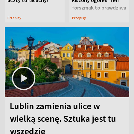
uczty to racuchy!
kiszony ogórek. Ten
forszmak to prawdziwa
uczta
Przepisy
Przepisy
Lublin zamienia ulice w
wielką scenę. Sztuka jest tu
wszędzie