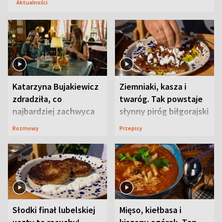
Aktualności
Katarzyna Bujakiewicz
Ziemniaki, kasza i
zdradziła, co
twaróg. Tak powstaje
najbardziej zachwyca
słynny piróg biłgorajski
ją w Lublinie
Rozmowy
Przepisy
Słodki finał lubelskiej
Mięso, kiełbasa i