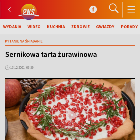
WYDANIA
WIDEO
KUCHNIA
ZDROWIE
GWIAZDY
PORADY
PYTANIE NA ŚNIADANIE
Sernikowa tarta żurawinowa
13.12.2021, 06:59