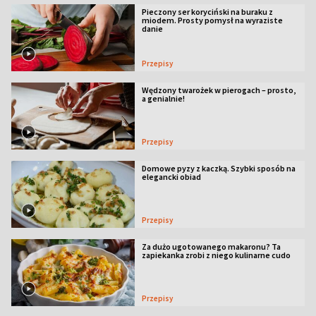
Pieczony ser koryciński na buraku z
miodem. Prosty pomysł na wyraziste
danie
Przepisy
Wędzony twarożek w pierogach – prosto,
a genialnie!
Przepisy
Domowe pyzy z kaczką. Szybki sposób na
elegancki obiad
Przepisy
Za dużo ugotowanego makaronu? Ta
zapiekanka zrobi z niego kulinarne cudo
Przepisy