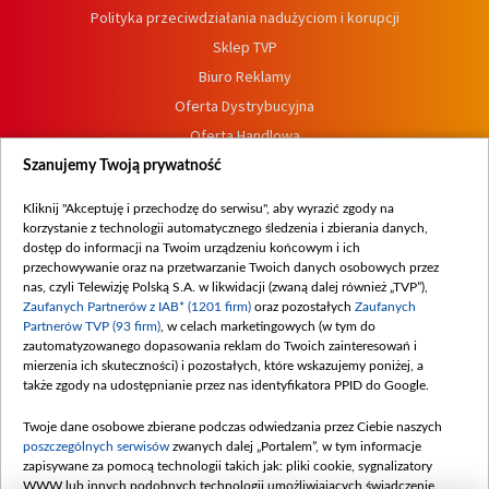
Polityka przeciwdziałania nadużyciom i korupcji
Sklep TVP
Biuro Reklamy
Oferta Dystrybucyjna
Oferta Handlowa
Dostępność
Szanujemy Twoją prywatność
Moje zgody
Kliknij "Akceptuję i przechodzę do serwisu", aby wyrazić zgody na
Procedura zgłoszeń wewnętrznych
korzystanie z technologii automatycznego śledzenia i zbierania danych,
dostęp do informacji na Twoim urządzeniu końcowym i ich
przechowywanie oraz na przetwarzanie Twoich danych osobowych przez
nas, czyli Telewizję Polską S.A. w likwidacji (zwaną dalej również „TVP”),
Zaufanych Partnerów z IAB* (1201 firm)
oraz pozostałych
Zaufanych
Partnerów TVP (93 firm)
, w celach marketingowych (w tym do
zautomatyzowanego dopasowania reklam do Twoich zainteresowań i
mierzenia ich skuteczności) i pozostałych, które wskazujemy poniżej, a
także zgody na udostępnianie przez nas identyfikatora PPID do Google.
Twoje dane osobowe zbierane podczas odwiedzania przez Ciebie naszych
poszczególnych serwisów
zwanych dalej „Portalem”, w tym informacje
zapisywane za pomocą technologii takich jak: pliki cookie, sygnalizatory
WWW lub innych podobnych technologii umożliwiających świadczenie