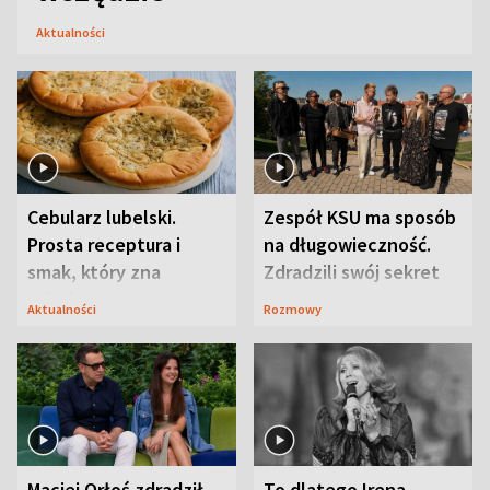
Aktualności
Cebularz lubelski.
Zespół KSU ma sposób
Prosta receptura i
na długowieczność.
smak, który zna
Zdradzili swój sekret
Lubelszczyzna
Aktualności
Rozmowy
Maciej Orłoś zdradził
To dlatego Irena