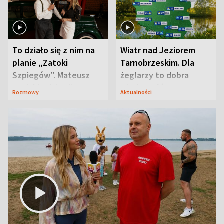
To działo się z nim na
Wiatr nad Jeziorem
planie „Zatoki
Tarnobrzeskim. Dla
Szpiegów”. Mateusz
żeglarzy to dobra
Janicki odsłonił
wiadomość
Rozmowy
Aktualności
aktorski sekret