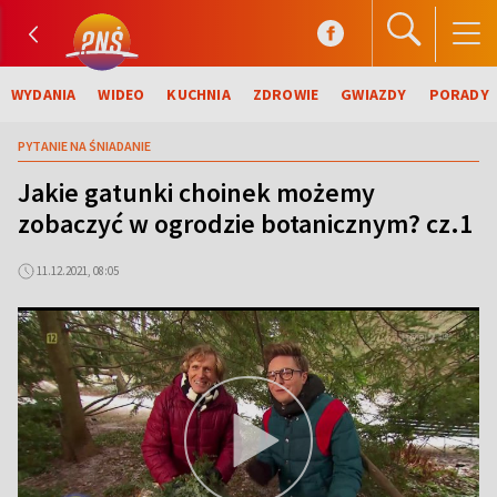
WYDANIA
WIDEO
KUCHNIA
ZDROWIE
GWIAZDY
PORADY
PYTANIE NA ŚNIADANIE
Jakie gatunki choinek możemy
zobaczyć w ogrodzie botanicznym? cz.1
11.12.2021, 08:05