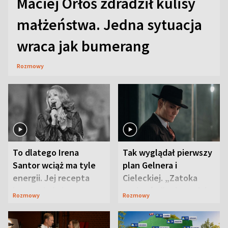
Maciej Orłoś zdradził kulisy
małżeństwa. Jedna sytuacja
wraca jak bumerang
Rozmowy
To dlatego Irena
Tak wyglądał pierwszy
Santor wciąż ma tyle
plan Gelnera i
energii. Jej recepta
Cieleckiej. „Zatoka
jest zaskakująco
szpiegów” od razu ich
Rozmowy
Rozmowy
prosta
zaskoczyła