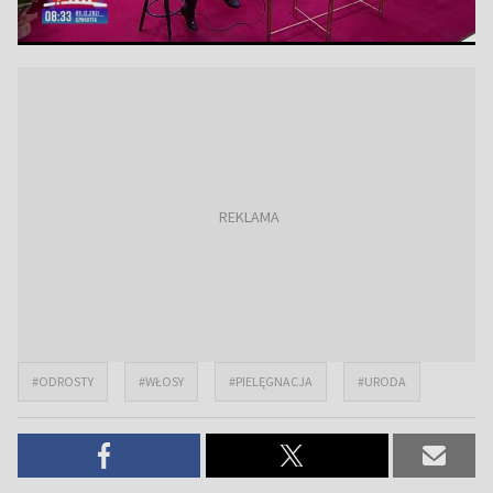
#ODROSTY
#WŁOSY
#PIELĘGNACJA
#URODA