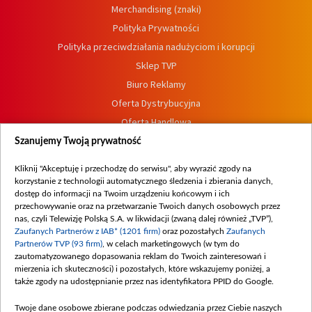
Merchandising (znaki)
Polityka Prywatności
Polityka przeciwdziałania nadużyciom i korupcji
Sklep TVP
Biuro Reklamy
Oferta Dystrybucyjna
Oferta Handlowa
Dostępność
Szanujemy Twoją prywatność
Moje zgody
Kliknij "Akceptuję i przechodzę do serwisu", aby wyrazić zgody na
Procedura zgłoszeń wewnętrznych
korzystanie z technologii automatycznego śledzenia i zbierania danych,
dostęp do informacji na Twoim urządzeniu końcowym i ich
przechowywanie oraz na przetwarzanie Twoich danych osobowych przez
nas, czyli Telewizję Polską S.A. w likwidacji (zwaną dalej również „TVP”),
Zaufanych Partnerów z IAB* (1201 firm)
oraz pozostałych
Zaufanych
Partnerów TVP (93 firm)
, w celach marketingowych (w tym do
zautomatyzowanego dopasowania reklam do Twoich zainteresowań i
mierzenia ich skuteczności) i pozostałych, które wskazujemy poniżej, a
także zgody na udostępnianie przez nas identyfikatora PPID do Google.
Twoje dane osobowe zbierane podczas odwiedzania przez Ciebie naszych