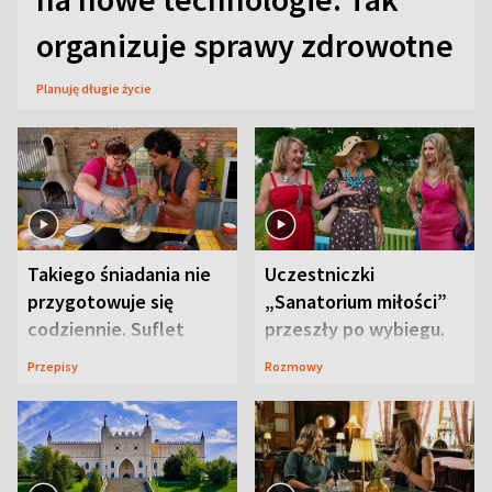
organizuje sprawy zdrowotne
Planuję długie życie
Takiego śniadania nie
Uczestniczki
przygotowuje się
„Sanatorium miłości”
codziennie. Suflet
przeszły po wybiegu.
serowy zachwyca
Te stylizacje
Przepisy
Rozmowy
smakiem
przyciągały wzrok