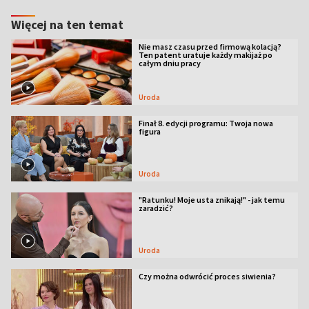
Więcej na ten temat
Nie masz czasu przed firmową kolacją?
Ten patent uratuje każdy makijaż po
całym dniu pracy
Uroda
Finał 8. edycji programu: Twoja nowa
figura
Uroda
"Ratunku! Moje usta znikają!" - jak temu
zaradzić?
Uroda
Czy można odwrócić proces siwienia?