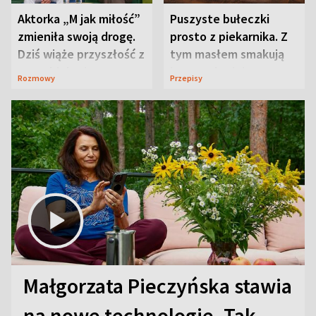
Aktorka „M jak miłość”
Puszyste bułeczki
zmieniła swoją drogę.
prosto z piekarnika. Z
Dziś wiąże przyszłość z
tym masłem smakują
neurobiologią
jeszcze lepiej
Rozmowy
Przepisy
Małgorzata Pieczyńska stawia
na nowe technologie. Tak