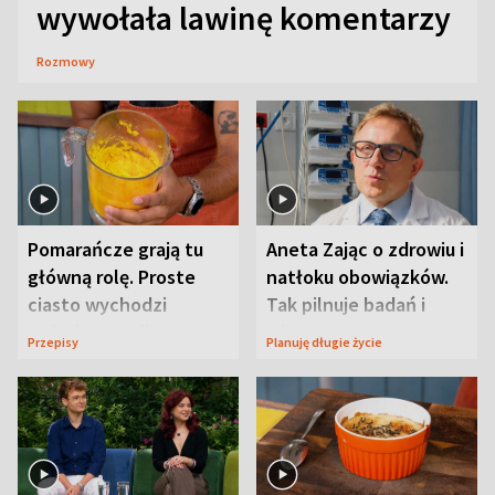
wywołała lawinę komentarzy
Rozmowy
Pomarańcze grają tu
Aneta Zając o zdrowiu i
główną rolę. Proste
natłoku obowiązków.
ciasto wychodzi
Tak pilnuje badań i
wyjątkowo wilgotne
wizyt
Przepisy
Planuję długie życie