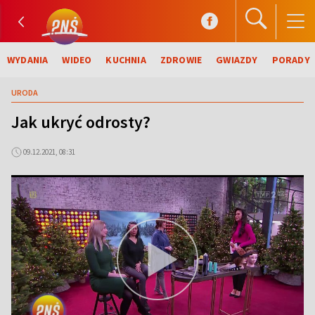
WYDANIA
WIDEO
KUCHNIA
ZDROWIE
GWIAZDY
PORADY
URODA
Jak ukryć odrosty?
09.12.2021, 08:31