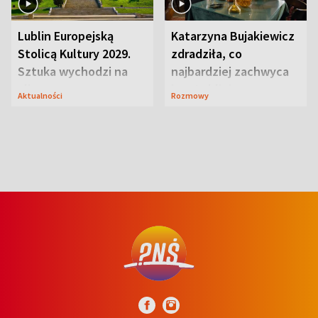
Lublin Europejską
Katarzyna Bujakiewicz
Stolicą Kultury 2029.
zdradziła, co
Sztuka wychodzi na
najbardziej zachwyca
ulice
ją w Lublinie
Aktualności
Rozmowy