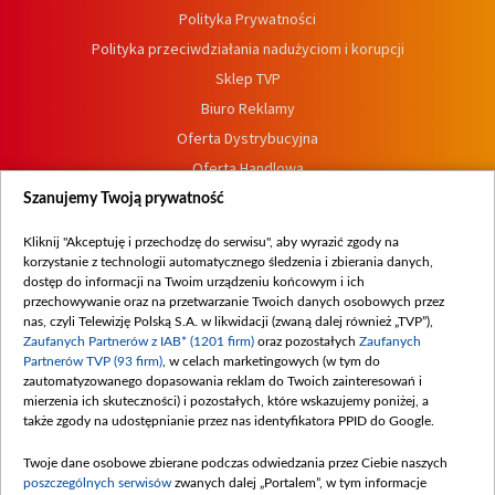
Polityka Prywatności
Polityka przeciwdziałania nadużyciom i korupcji
Sklep TVP
Biuro Reklamy
Oferta Dystrybucyjna
Oferta Handlowa
Dostępność
Szanujemy Twoją prywatność
Moje zgody
Kliknij "Akceptuję i przechodzę do serwisu", aby wyrazić zgody na
Procedura zgłoszeń wewnętrznych
korzystanie z technologii automatycznego śledzenia i zbierania danych,
dostęp do informacji na Twoim urządzeniu końcowym i ich
przechowywanie oraz na przetwarzanie Twoich danych osobowych przez
nas, czyli Telewizję Polską S.A. w likwidacji (zwaną dalej również „TVP”),
Zaufanych Partnerów z IAB* (1201 firm)
oraz pozostałych
Zaufanych
Partnerów TVP (93 firm)
, w celach marketingowych (w tym do
zautomatyzowanego dopasowania reklam do Twoich zainteresowań i
mierzenia ich skuteczności) i pozostałych, które wskazujemy poniżej, a
także zgody na udostępnianie przez nas identyfikatora PPID do Google.
Twoje dane osobowe zbierane podczas odwiedzania przez Ciebie naszych
poszczególnych serwisów
zwanych dalej „Portalem”, w tym informacje