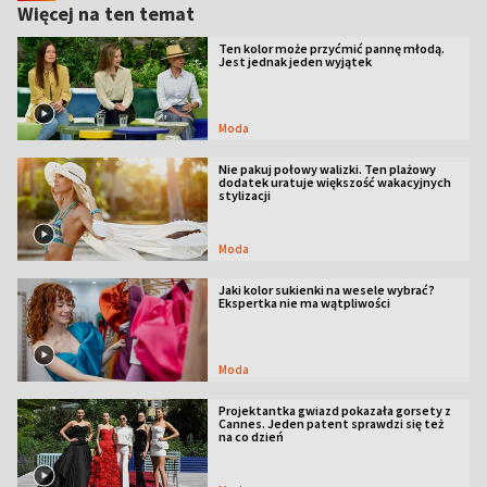
Więcej na ten temat
Ten kolor może przyćmić pannę młodą.
Jest jednak jeden wyjątek
Moda
Nie pakuj połowy walizki. Ten plażowy
dodatek uratuje większość wakacyjnych
stylizacji
Moda
Jaki kolor sukienki na wesele wybrać?
Ekspertka nie ma wątpliwości
Moda
Projektantka gwiazd pokazała gorsety z
Cannes. Jeden patent sprawdzi się też
na co dzień