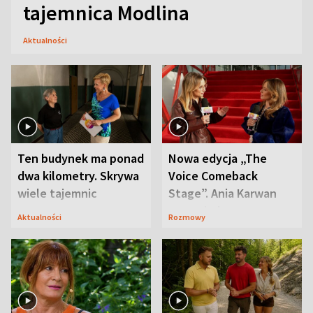
tajemnica Modlina
Aktualności
Ten budynek ma ponad
Nowa edycja „The
dwa kilometry. Skrywa
Voice Comeback
wiele tajemnic
Stage”. Ania Karwan
zapowiada
Aktualności
Rozmowy
niespodzianki