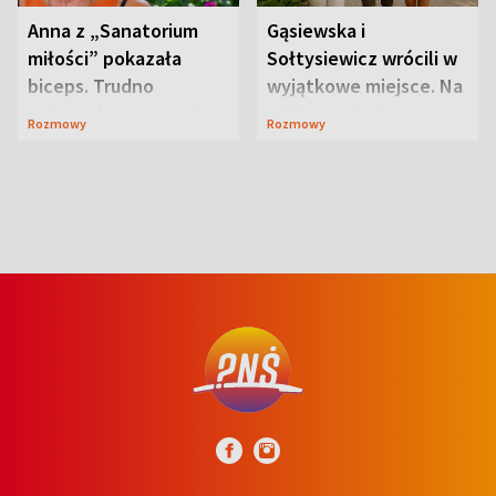
Anna z „Sanatorium
Gąsiewska i
miłości” pokazała
Sołtysiewicz wrócili w
biceps. Trudno
wyjątkowe miejsce. Na
uwierzyć, co przeszła
szlaku czekał
Rozmowy
Rozmowy
wcześniej
niedźwiedź