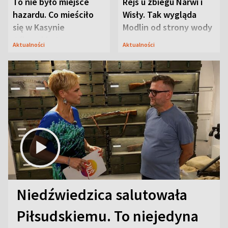
To nie było miejsce
Rejs u zbiegu Narwi i
hazardu. Co mieściło
Wisły. Tak wygląda
się w Kasynie
Modlin od strony wody
Oficerskim?
Aktualności
Aktualności
Niedźwiedzica salutowała
Piłsudskiemu. To niejedyna