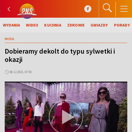
WYDANIA
WIDEO
KUCHNIA
ZDROWIE
GWIAZDY
PORADY
MODA
Dobieramy dekolt do typu sylwetki i
okazji
08.12.2021, 07:50