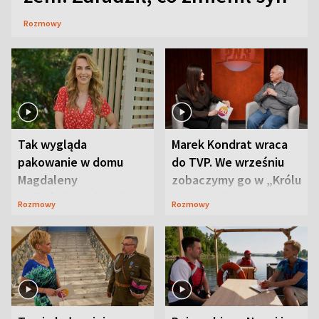
Rozmowy
Tak wygląda
Marek Kondrat wraca
pakowanie w domu
do TVP. We wrześniu
Magdaleny
zobaczymy go w „Królu
Waligórskiej-Lisieckiej.
Maciusiu I”
Rozmowy
Rozmowy
Mąż nie odpuszcza