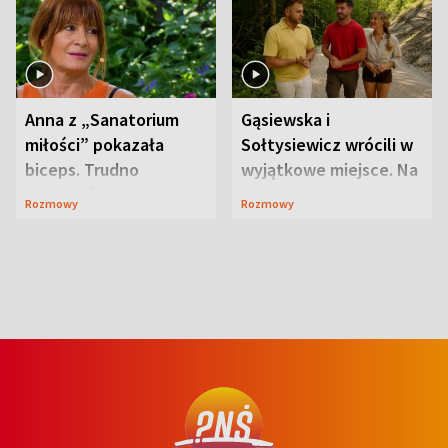
Anna z „Sanatorium
Gąsiewska i
miłości” pokazała
Sołtysiewicz wrócili w
biceps. Trudno
wyjątkowe miejsce. Na
uwierzyć, co przeszła
szlaku czekał
Rozmowy
Rozmowy
wcześniej
niedźwiedź