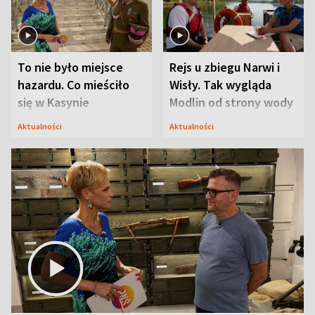
To nie było miejsce
Rejs u zbiegu Narwi i
hazardu. Co mieściło
Wisły. Tak wygląda
się w Kasynie
Modlin od strony wody
Oficerskim?
Aktualności
Aktualności