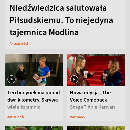
Niedźwiedzica salutowała
Piłsudskiemu. To niejedyna
tajemnica Modlina
Aktualności
Ten budynek ma ponad
Nowa edycja „The
dwa kilometry. Skrywa
Voice Comeback
wiele tajemnic
Stage”. Ania Karwan
zapowiada
Aktualności
Rozmowy
niespodzianki