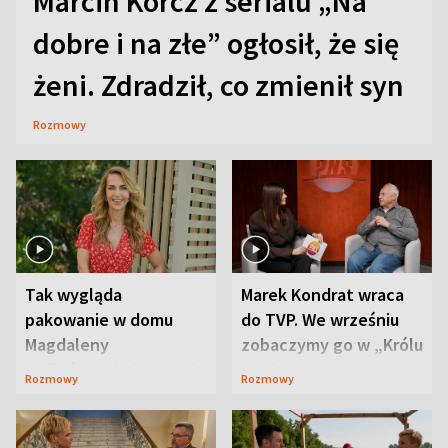
Marcin Korcz z serialu „Na
dobre i na złe” ogłosił, że się
żeni. Zdradził, co zmienił syn
Rozmowy
Tak wygląda
Marek Kondrat wraca
pakowanie w domu
do TVP. We wrześniu
Magdaleny
zobaczymy go w „Królu
Waligórskiej-Lisieckiej.
Maciusiu I”
Rozmowy
Rozmowy
Mąż nie odpuszcza