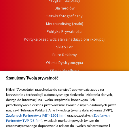
Program dla prasy
Dla mediów
Serwis fotograficzny
Merchandising (znaki)
Polityka Prywatności
Polityka przeciwdziałania nadużyciom i korupcji
Sklep TVP
Biuro Reklamy
Oferta Dystrybucyjna
Oferta Handlowa
Dostępność
Szanujemy Twoją prywatność
Moje zgody
Kliknij "Akceptuję i przechodzę do serwisu", aby wyrazić zgody na
Procedura zgłoszeń wewnętrznych
korzystanie z technologii automatycznego śledzenia i zbierania danych,
dostęp do informacji na Twoim urządzeniu końcowym i ich
przechowywanie oraz na przetwarzanie Twoich danych osobowych przez
nas, czyli Telewizję Polską S.A. w likwidacji (zwaną dalej również „TVP”),
Zaufanych Partnerów z IAB* (1201 firm)
oraz pozostałych
Zaufanych
Partnerów TVP (93 firm)
, w celach marketingowych (w tym do
zautomatyzowanego dopasowania reklam do Twoich zainteresowań i