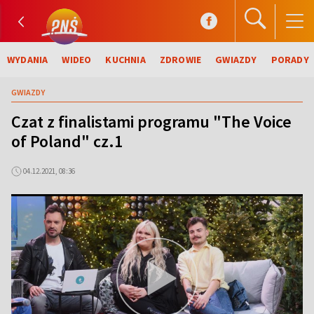
WYDANIA
WIDEO
KUCHNIA
ZDROWIE
GWIAZDY
PORADY
GWIAZDY
Czat z finalistami programu "The Voice
of Poland" cz.1
04.12.2021, 08:36