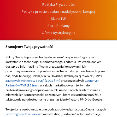
Polityka Prywatności
Polityka przeciwdziałania nadużyciom i korupcji
Sklep TVP
Biuro Reklamy
Oferta Dystrybucyjna
Oferta Handlowa
Dostępność
Szanujemy Twoją prywatność
Moje zgody
Kliknij "Akceptuję i przechodzę do serwisu", aby wyrazić zgody na
Procedura zgłoszeń wewnętrznych
korzystanie z technologii automatycznego śledzenia i zbierania danych,
dostęp do informacji na Twoim urządzeniu końcowym i ich
przechowywanie oraz na przetwarzanie Twoich danych osobowych przez
nas, czyli Telewizję Polską S.A. w likwidacji (zwaną dalej również „TVP”),
Zaufanych Partnerów z IAB* (1201 firm)
oraz pozostałych
Zaufanych
Partnerów TVP (93 firm)
, w celach marketingowych (w tym do
zautomatyzowanego dopasowania reklam do Twoich zainteresowań i
mierzenia ich skuteczności) i pozostałych, które wskazujemy poniżej, a
także zgody na udostępnianie przez nas identyfikatora PPID do Google.
Twoje dane osobowe zbierane podczas odwiedzania przez Ciebie naszych
poszczególnych serwisów
zwanych dalej „Portalem”, w tym informacje