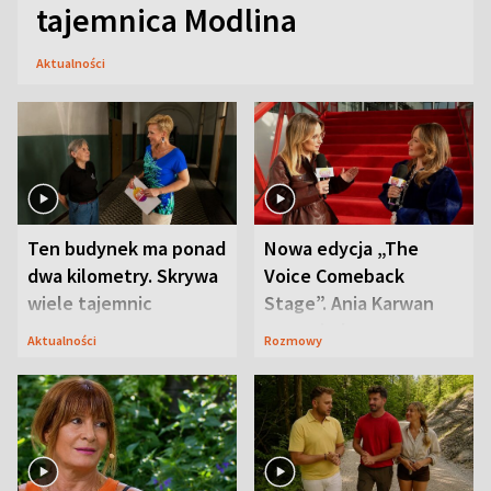
tajemnica Modlina
Aktualności
Ten budynek ma ponad
Nowa edycja „The
dwa kilometry. Skrywa
Voice Comeback
wiele tajemnic
Stage”. Ania Karwan
zapowiada
Aktualności
Rozmowy
niespodzianki