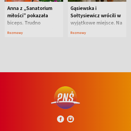
Anna z „Sanatorium
Gąsiewska i
miłości” pokazała
Sołtysiewicz wrócili w
biceps. Trudno
wyjątkowe miejsce. Na
uwierzyć, co przeszła
szlaku czekał
Rozmowy
Rozmowy
wcześniej
niedźwiedź