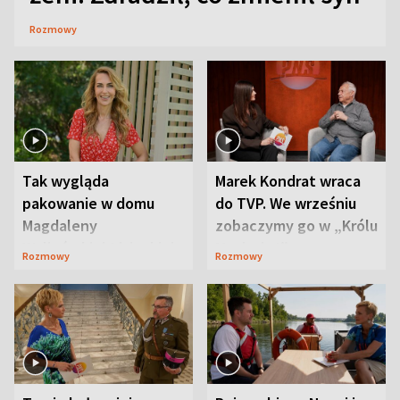
Rozmowy
Tak wygląda
Marek Kondrat wraca
pakowanie w domu
do TVP. We wrześniu
Magdaleny
zobaczymy go w „Królu
Waligórskiej-Lisieckiej.
Maciusiu I”
Rozmowy
Rozmowy
Mąż nie odpuszcza