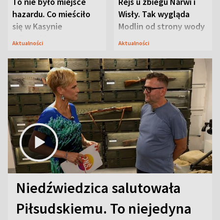
To nie było miejsce
Rejs u zbiegu Narwi i
hazardu. Co mieściło
Wisły. Tak wygląda
się w Kasynie
Modlin od strony wody
Oficerskim?
Aktualności
Aktualności
Niedźwiedzica salutowała
Piłsudskiemu. To niejedyna