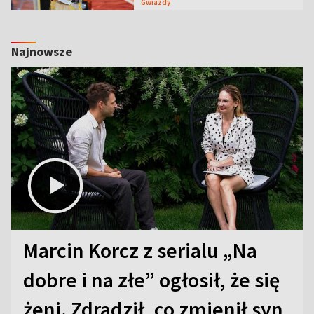
Gwiazdy
Najnowsze
Marcin Korcz z serialu „Na
dobre i na złe” ogłosił, że się
żeni. Zdradził, co zmienił syn