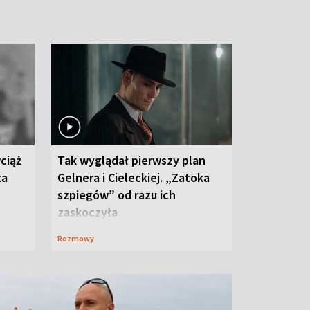
ciąż
Tak wyglądał pierwszy plan
ta
Gelnera i Cieleckiej. „Zatoka
szpiegów” od razu ich
zaskoczyła
Rozmowy