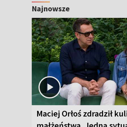
Najnowsze
Maciej Orłoś zdradził kul
małżeństwa. Jedna sytua