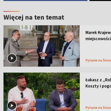
Więcej na ten temat
Marek Krajew
miejscowości
Pytanie na Śnia
Łukasz z „Ro
Koszty i pog
Pytanie na Śnia