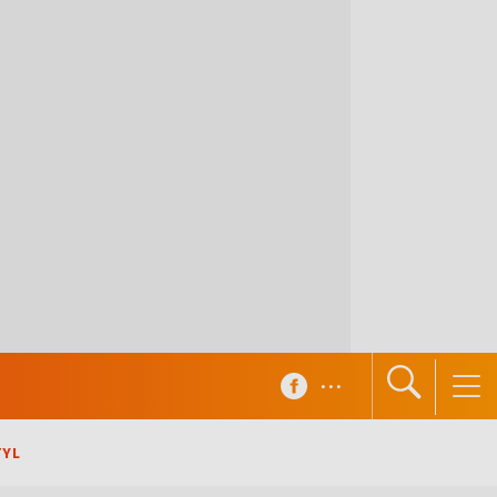
...
TYL