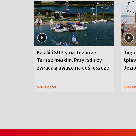
Kajaki i SUP-y na Jeziorze
Joga 
Tarnobrzeskim. Przyrodnicy
śpiew
zwracają uwagę na coś jeszcze
Jezi
Aktualności
Aktual