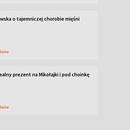
ska o tajemniczej chorobie mięśni
danie
dealny prezent na Mikołajki i pod choinkę
danie