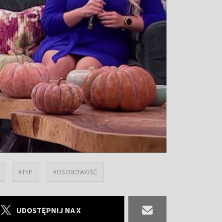
#TYP
#OSOBOWOŚĆ
UDOSTĘPNIJ NA X