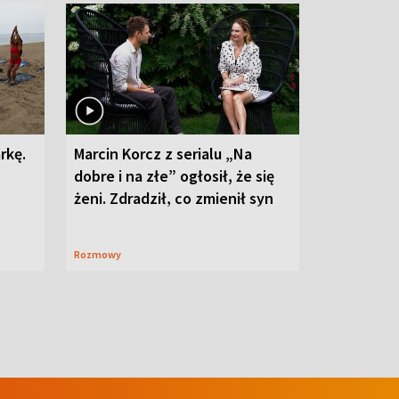
rkę.
Marcin Korcz z serialu „Na
dobre i na złe” ogłosił, że się
żeni. Zdradził, co zmienił syn
Rozmowy