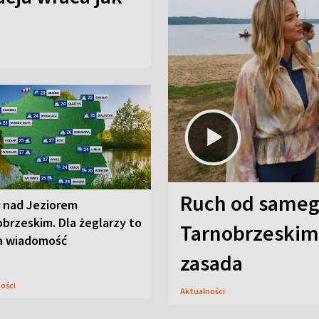
Ruch od sameg
r nad Jeziorem
brzeskim. Dla żeglarzy to
Tarnobrzeskim,
a wiadomość
zasada
ności
Aktualności