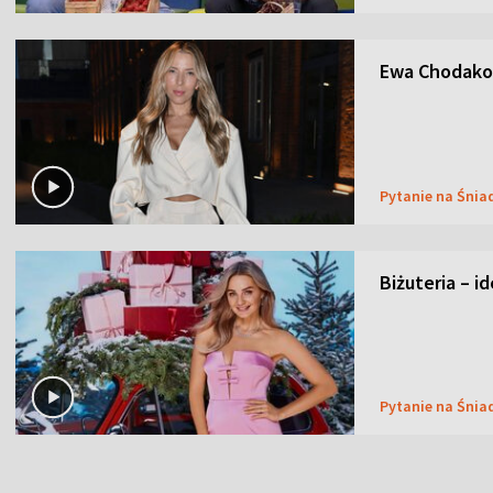
Ewa Chodakow
Pytanie na Śnia
Biżuteria – i
Pytanie na Śnia