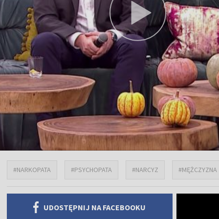
#NARKOPATA
#PSYCHOPATA
#NARCYZ
#MĘŻCZYZNA
UDOSTĘPNIJ NA FACEBOOKU