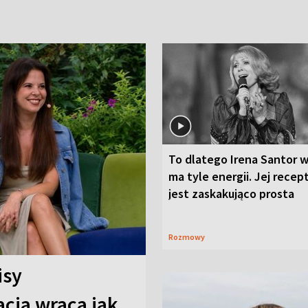
To dlatego Irena Santor w
ma tyle energii. Jej recep
jest zaskakująco prosta
Rozmowy
isy
cja wraca jak