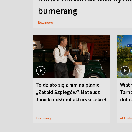
bumerang
Rozmowy
To działo się z nim na planie
Wiat
„Zatoki Szpiegów”. Mateusz
Tarno
Janicki odsłonił aktorski sekret
dobr
Rozmowy
Aktual