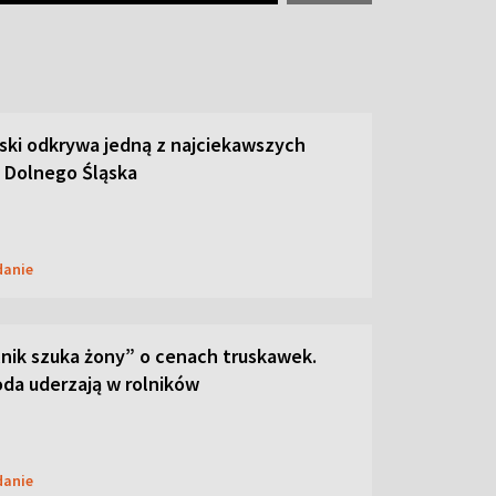
ski odkrywa jedną z najciekawszych
 Dolnego Śląska
danie
lnik szuka żony” o cenach truskawek.
oda uderzają w rolników
danie