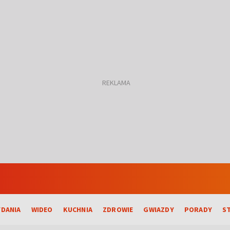
DANIA
WIDEO
KUCHNIA
ZDROWIE
GWIAZDY
PORADY
S