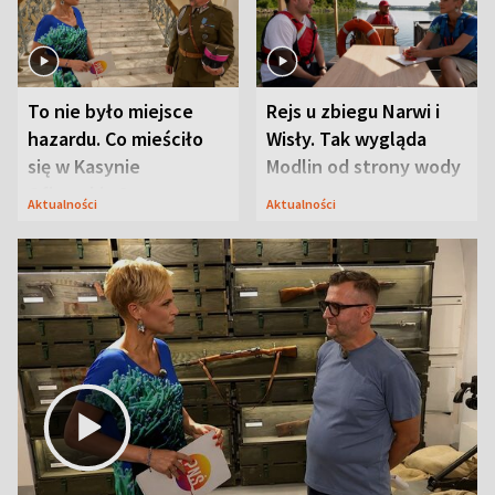
To nie było miejsce
Rejs u zbiegu Narwi i
hazardu. Co mieściło
Wisły. Tak wygląda
się w Kasynie
Modlin od strony wody
Oficerskim?
Aktualności
Aktualności