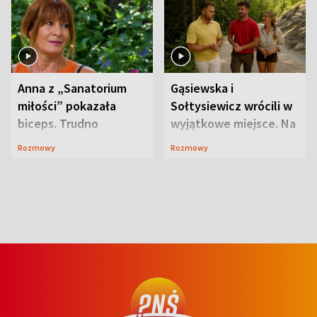
Anna z „Sanatorium
Gąsiewska i
miłości” pokazała
Sołtysiewicz wrócili w
biceps. Trudno
wyjątkowe miejsce. Na
uwierzyć, co przeszła
szlaku czekał
Rozmowy
Rozmowy
wcześniej
niedźwiedź