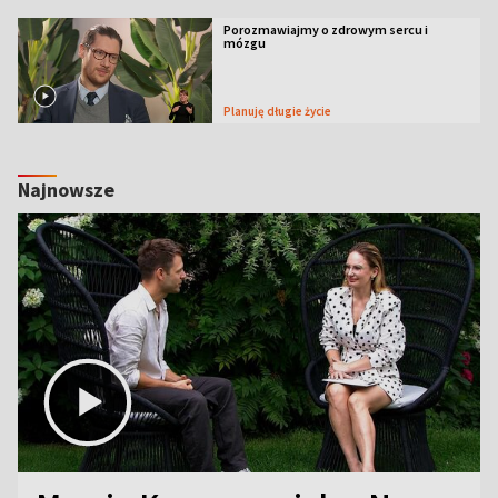
Porozmawiajmy o zdrowym sercu i
mózgu
Planuję długie życie
Najnowsze