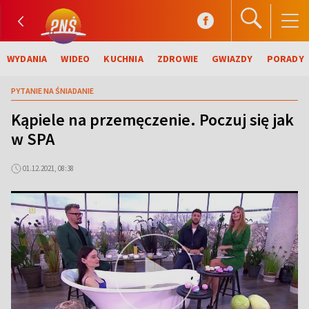
WYDANIA
WIDEO
KUCHNIA
ZDROWIE
GWIAZDY
PORADY
PYTANIE NA ŚNIADANIE
Kąpiele na przemęczenie. Poczuj się jak
w SPA
01.12.2021, 08:38