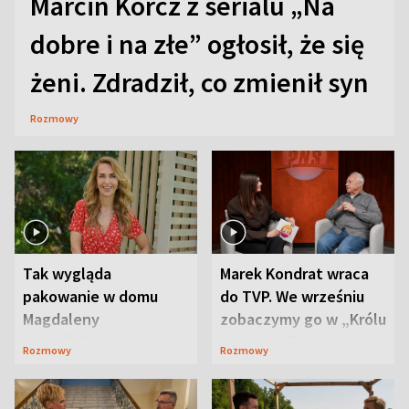
Marcin Korcz z serialu „Na
dobre i na złe” ogłosił, że się
żeni. Zdradził, co zmienił syn
Rozmowy
Tak wygląda
Marek Kondrat wraca
pakowanie w domu
do TVP. We wrześniu
Magdaleny
zobaczymy go w „Królu
Waligórskiej-Lisieckiej.
Maciusiu I”
Rozmowy
Rozmowy
Mąż nie odpuszcza