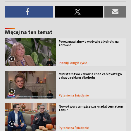
Więcej na ten temat
Porozmawiajmy o wpływie alkoholu na
zdrowie
Planuję długie życie
Ministerstwo Zdrowia chce całkowitego
zakazu reklam alkoholu
Pytanie na Śniadanie
Nowotwory u mężczyzn - nadal tematem
tabu?
Pytanie na Śniadanie