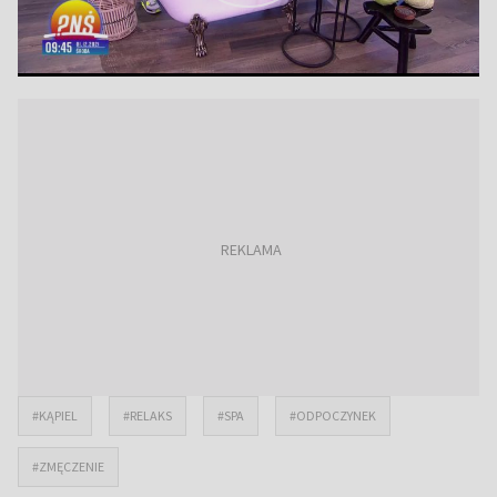
#KĄPIEL
#RELAKS
#SPA
#ODPOCZYNEK
#ZMĘCZENIE