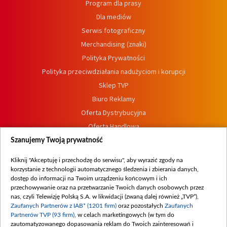
Program dla prasy
Dla mediów
Serwis fotograficzny
Merchandising (znaki)
Polityka Prywatności
Polityka przeciwdziałania nadużyciom i korupcji
Sklep TVP
Biuro Reklamy
Oferta Dystrybucyjna
Oferta Handlowa
Dostępność
Szanujemy Twoją prywatność
Moje zgody
Kliknij "Akceptuję i przechodzę do serwisu", aby wyrazić zgody na
Procedura zgłoszeń wewnętrznych
korzystanie z technologii automatycznego śledzenia i zbierania danych,
dostęp do informacji na Twoim urządzeniu końcowym i ich
przechowywanie oraz na przetwarzanie Twoich danych osobowych przez
nas, czyli Telewizję Polską S.A. w likwidacji (zwaną dalej również „TVP”),
Zaufanych Partnerów z IAB* (1201 firm)
oraz pozostałych
Zaufanych
Partnerów TVP (93 firm)
, w celach marketingowych (w tym do
zautomatyzowanego dopasowania reklam do Twoich zainteresowań i