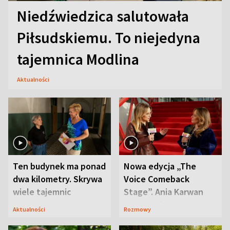
Niedźwiedzica salutowała
Piłsudskiemu. To niejedyna
tajemnica Modlina
Aktualności
Ten budynek ma ponad
Nowa edycja „The
dwa kilometry. Skrywa
Voice Comeback
wiele tajemnic
Stage”. Ania Karwan
zapowiada
Aktualności
Rozmowy
niespodzianki