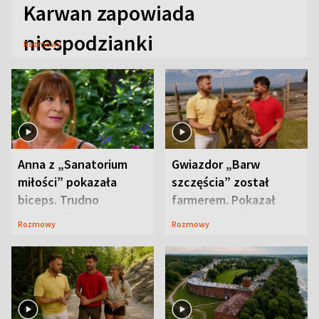
Karwan zapowiada
niespodzianki
Rozmowy
Anna z „Sanatorium
Gwiazdor „Barw
miłości” pokazała
szczęścia” został
biceps. Trudno
farmerem. Pokazał
uwierzyć, co przeszła
swoje niezwykłe
Rozmowy
Rozmowy
wcześniej
ranczo