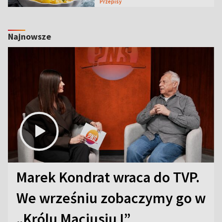
Przepisy
Najnowsze
Marek Kondrat wraca do TVP.
We wrześniu zobaczymy go w
„Królu Maciusiu I”