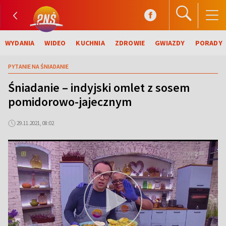
WYDANIA
WIDEO
KUCHNIA
ZDROWIE
GWIAZDY
PORADY
PYTANIE NA ŚNIADANIE
Śniadanie – indyjski omlet z sosem
pomidorowo-jajecznym
29.11.2021, 08:02