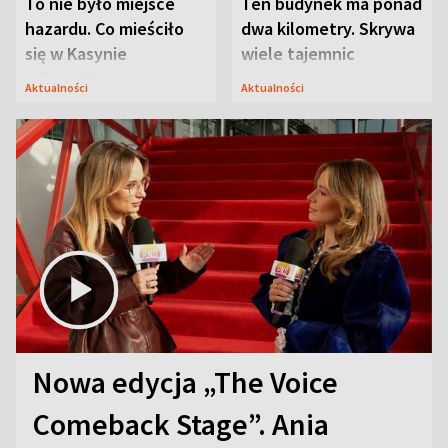
To nie było miejsce
Ten budynek ma ponad
hazardu. Co mieściło
dwa kilometry. Skrywa
się w Kasynie
wiele tajemnic
Oficerskim?
Aktualności
Aktualności
Nowa edycja „The Voice
Comeback Stage”. Ania