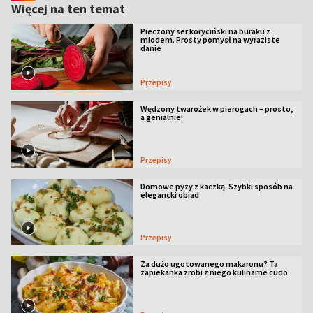
Więcej na ten temat
Pieczony ser koryciński na buraku z
miodem. Prosty pomysł na wyraziste
danie
Przepisy
Wędzony twarożek w pierogach – prosto,
a genialnie!
Przepisy
Domowe pyzy z kaczką. Szybki sposób na
elegancki obiad
Przepisy
Za dużo ugotowanego makaronu? Ta
zapiekanka zrobi z niego kulinarne cudo