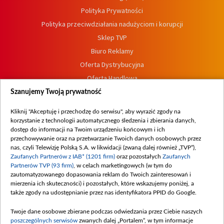
Polityka Prywatności
Polityka przeciwdziałania nadużyciom i korupcji
Sklep TVP
Biuro Reklamy
Oferta Dystrybucyjna
Oferta Handlowa
Dostępność
Szanujemy Twoją prywatność
Moje zgody
Kliknij "Akceptuję i przechodzę do serwisu", aby wyrazić zgody na
Procedura zgłoszeń wewnętrznych
korzystanie z technologii automatycznego śledzenia i zbierania danych,
dostęp do informacji na Twoim urządzeniu końcowym i ich
przechowywanie oraz na przetwarzanie Twoich danych osobowych przez
nas, czyli Telewizję Polską S.A. w likwidacji (zwaną dalej również „TVP”),
Zaufanych Partnerów z IAB* (1201 firm)
oraz pozostałych
Zaufanych
Partnerów TVP (93 firm)
, w celach marketingowych (w tym do
zautomatyzowanego dopasowania reklam do Twoich zainteresowań i
mierzenia ich skuteczności) i pozostałych, które wskazujemy poniżej, a
także zgody na udostępnianie przez nas identyfikatora PPID do Google.
Twoje dane osobowe zbierane podczas odwiedzania przez Ciebie naszych
poszczególnych serwisów
zwanych dalej „Portalem”, w tym informacje