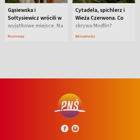
Gąsiewska i
Cytadela, spichlerz i
Sołtysiewicz wrócili w
Wieża Czerwona. Co
wyjątkowe miejsce. Na
skrywa Modlin?
szlaku czekał
Rozmowy
Aktualności
niedźwiedź