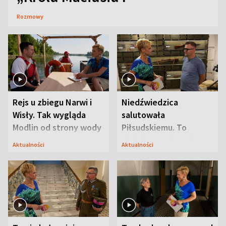
Rozmowy
Rejs u zbiegu Narwi i
Niedźwiedzica
Wisły. Tak wygląda
salutowała
Modlin od strony wody
Piłsudskiemu. To
niejedyna tajemnica
Aktualności
Aktualności
Modlina