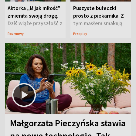
Aktorka „M jak miłość”
Puszyste bułeczki
zmieniła swoją drogę.
prosto z piekarnika. Z
Dziś wiąże przyszłość z
tym masłem smakują
neurobiologią
jeszcze lepiej
Rozmowy
Przepisy
Małgorzata Pieczyńska stawia
na nowe technologie. Tak