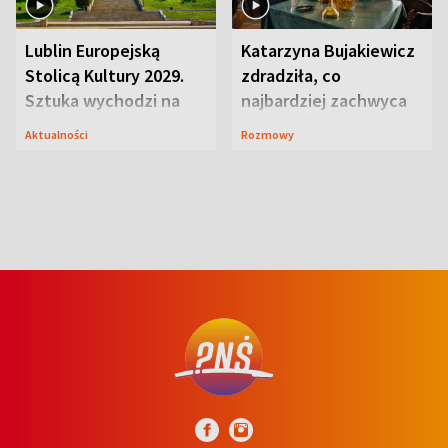
Lublin Europejską
Katarzyna Bujakiewicz
Stolicą Kultury 2029.
zdradziła, co
Sztuka wychodzi na
najbardziej zachwyca
ulice
ją w Lublinie
Aktualności
Rozmowy