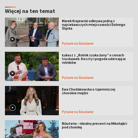
Więcej na ten temat
Marek Krajewski odkrywa jedną z
najciekawszych miejscowości Dolnego
Śląska
Pytanie na Śniadanie
Łukasz z „Rolnik szuka żony” o cenach
truskawek. Koszty i pogoda uderzają w
rolników
Pytanie na Śniadanie
Ewa Chodakowska o tajemniczej
chorobie mięśni
Pytanie na Śniadanie
Biżuteria – idealny prezent na Mikołajki i
pod choinkę