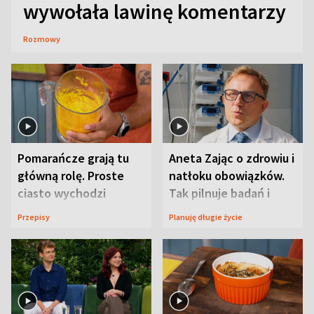
wywołała lawinę komentarzy
Rozmowy
Pomarańcze grają tu
Aneta Zając o zdrowiu i
główną rolę. Proste
natłoku obowiązków.
ciasto wychodzi
Tak pilnuje badań i
wyjątkowo wilgotne
wizyt
Przepisy
Planuję długie życie