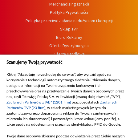
Merchandising (znaki)
Polityka Prywatności
Polityka przeciwdziałania nadużyciom i korupcji
Sklep TVP
Biuro Reklamy
Oferta Dystrybucyjna
Oferta Handlowa
Dostępność
Szanujemy Twoją prywatność
Moje zgody
Kliknij "Akceptuję i przechodzę do serwisu", aby wyrazić zgody na
Procedura zgłoszeń wewnętrznych
korzystanie z technologii automatycznego śledzenia i zbierania danych,
dostęp do informacji na Twoim urządzeniu końcowym i ich
przechowywanie oraz na przetwarzanie Twoich danych osobowych przez
nas, czyli Telewizję Polską S.A. w likwidacji (zwaną dalej również „TVP”),
Zaufanych Partnerów z IAB* (1201 firm)
oraz pozostałych
Zaufanych
Partnerów TVP (93 firm)
, w celach marketingowych (w tym do
zautomatyzowanego dopasowania reklam do Twoich zainteresowań i
mierzenia ich skuteczności) i pozostałych, które wskazujemy poniżej, a
także zgody na udostępnianie przez nas identyfikatora PPID do Google.
Twoje dane osobowe zbierane podczas odwiedzania przez Ciebie naszych