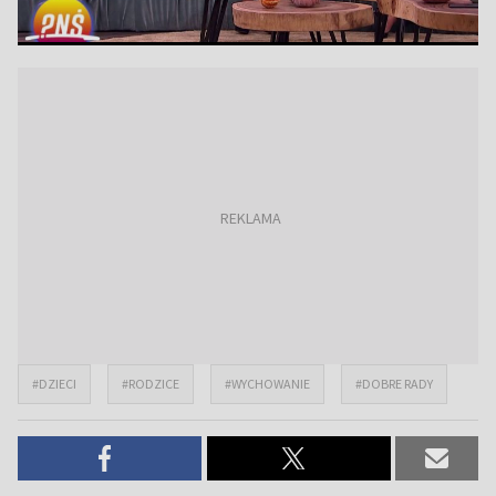
#DZIECI
#RODZICE
#WYCHOWANIE
#DOBRE RADY