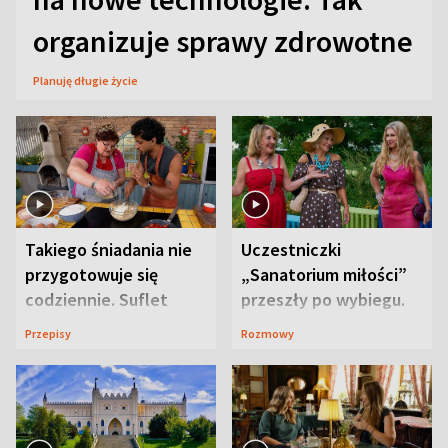
organizuje sprawy zdrowotne
Planuję długie życie
Takiego śniadania nie
Uczestniczki
przygotowuje się
„Sanatorium miłości”
codziennie. Suflet
przeszły po wybiegu.
serowy zachwyca
Te stylizacje
Przepisy
Rozmowy
smakiem
przyciągały wzrok