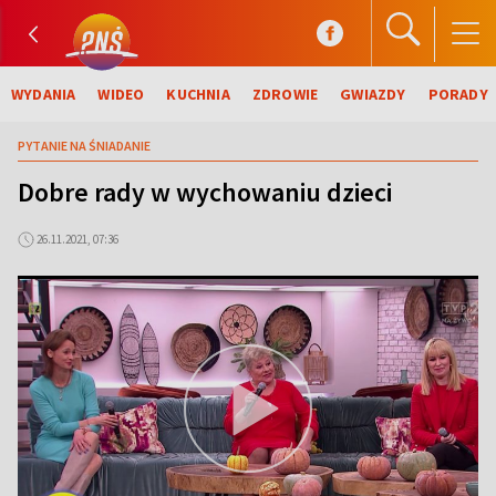
WYDANIA
WIDEO
KUCHNIA
ZDROWIE
GWIAZDY
PORADY
PYTANIE NA ŚNIADANIE
Dobre rady w wychowaniu dzieci
26.11.2021, 07:36