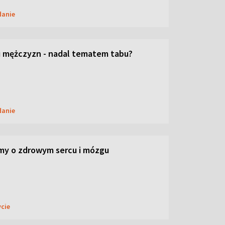
danie
 mężczyzn - nadal tematem tabu?
danie
my o zdrowym sercu i mózgu
ycie