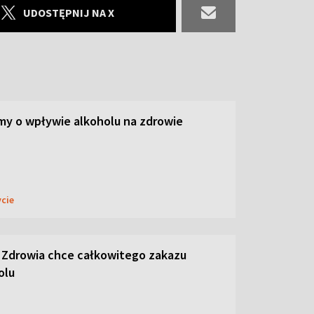
UDOSTĘPNIJ NA X
y o wpływie alkoholu na zdrowie
ycie
 Zdrowia chce całkowitego zakazu
olu