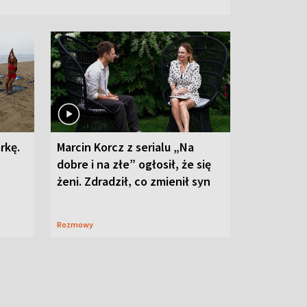
rkę.
Marcin Korcz z serialu „Na
dobre i na złe” ogłosił, że się
żeni. Zdradził, co zmienił syn
Rozmowy