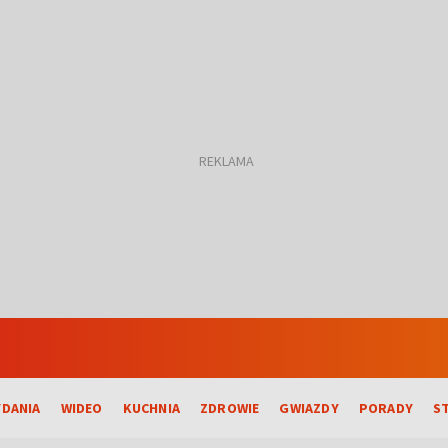
DANIA
WIDEO
KUCHNIA
ZDROWIE
GWIAZDY
PORADY
S