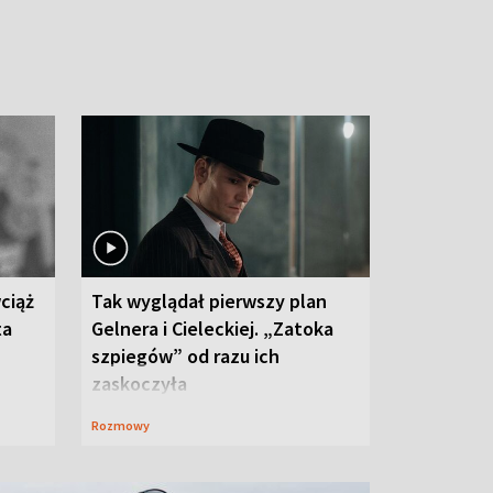
ciąż
Tak wyglądał pierwszy plan
ta
Gelnera i Cieleckiej. „Zatoka
szpiegów” od razu ich
zaskoczyła
Rozmowy