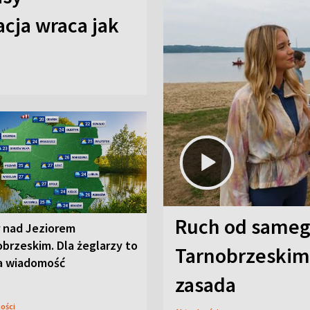
cja wraca jak
Ruch od sameg
r nad Jeziorem
brzeskim. Dla żeglarzy to
Tarnobrzeskim,
a wiadomość
zasada
ności