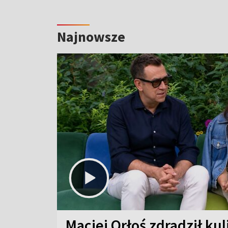
Najnowsze
Maciej Orłoś zdradził kul