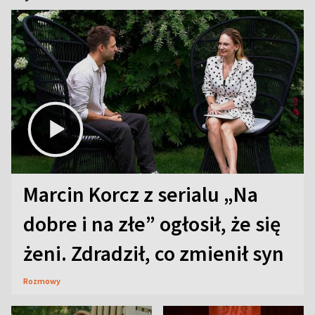
Marcin Korcz z serialu „Na
dobre i na złe” ogłosił, że się
żeni. Zdradził, co zmienił syn
Rozmowy