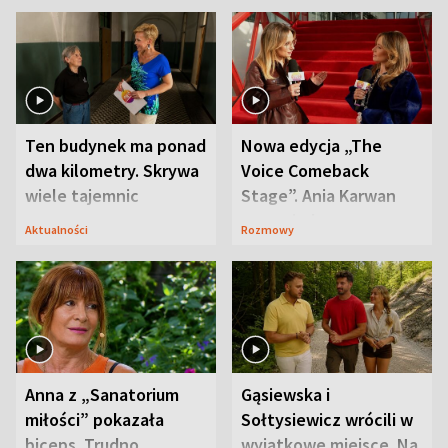
Ten budynek ma ponad
Nowa edycja „The
dwa kilometry. Skrywa
Voice Comeback
wiele tajemnic
Stage”. Ania Karwan
zapowiada
Aktualności
Rozmowy
niespodzianki
Anna z „Sanatorium
Gąsiewska i
miłości” pokazała
Sołtysiewicz wrócili w
biceps. Trudno
wyjątkowe miejsce. Na