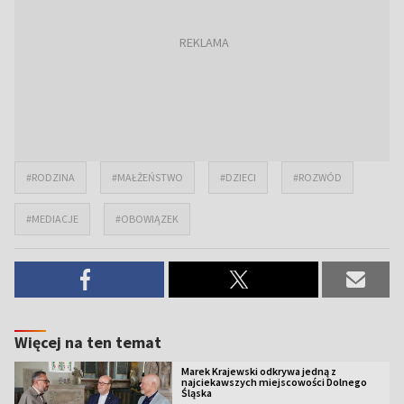
#RODZINA
#MAŁŻEŃSTWO
#DZIECI
#ROZWÓD
#MEDIACJE
#OBOWIĄZEK
Więcej na ten temat
Marek Krajewski odkrywa jedną z
najciekawszych miejscowości Dolnego
Śląska