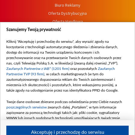
Biuro Reklamy
Oferta Dystrybucyjna
Oferta Handlowa
Dostępność
Szanujemy Twoją prywatność
Moje zgody
Kliknij "Akceptuję i przechodzę do serwisu", aby wyrazić zgody na
Procedura zgłoszeń wewnętrznych
korzystanie z technologii automatycznego śledzenia i zbierania danych,
dostęp do informacji na Twoim urządzeniu końcowym i ich
przechowywanie oraz na przetwarzanie Twoich danych osobowych przez
nas, czyli Telewizję Polską S.A. w likwidacji (zwaną dalej również „TVP”),
Zaufanych Partnerów z IAB* (1201 firm)
oraz pozostałych
Zaufanych
Partnerów TVP (93 firm)
, w celach marketingowych (w tym do
zautomatyzowanego dopasowania reklam do Twoich zainteresowań i
mierzenia ich skuteczności) i pozostałych, które wskazujemy poniżej, a
także zgody na udostępnianie przez nas identyfikatora PPID do Google.
Twoje dane osobowe zbierane podczas odwiedzania przez Ciebie naszych
poszczególnych serwisów
zwanych dalej „Portalem”, w tym informacje
zapisywane za pomocą technologii takich jak: pliki cookie, sygnalizatory
WWW lub innych podobnych technologii umożliwiających świadczenie
dopasowanych i bezpiecznych usług, personalizację treści oraz reklam,
udostępnianie funkcji mediów społecznościowych oraz analizowanie ruchu
Akceptuję i przechodzę do serwisu
w Internecie.