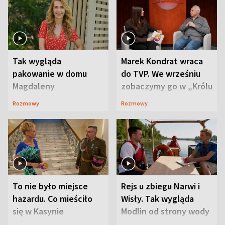
Tak wygląda
Marek Kondrat wraca
pakowanie w domu
do TVP. We wrześniu
Magdaleny
zobaczymy go w „Królu
Waligórskiej-Lisieckiej.
Maciusiu I”
Rozmowy
Rozmowy
Mąż nie odpuszcza
To nie było miejsce
Rejs u zbiegu Narwi i
hazardu. Co mieściło
Wisły. Tak wygląda
się w Kasynie
Modlin od strony wody
Oficerskim?